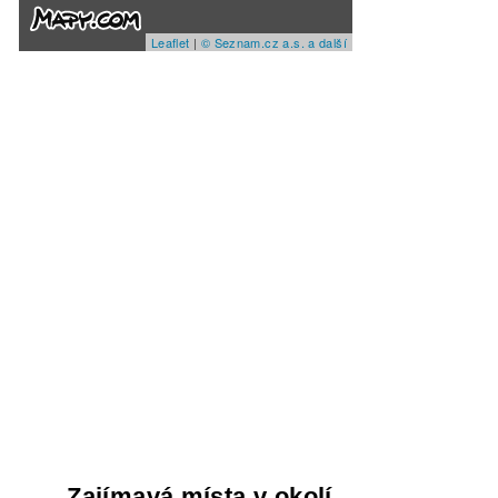
Leaflet
|
© Seznam.cz a.s. a další
Zajímavá místa v okolí