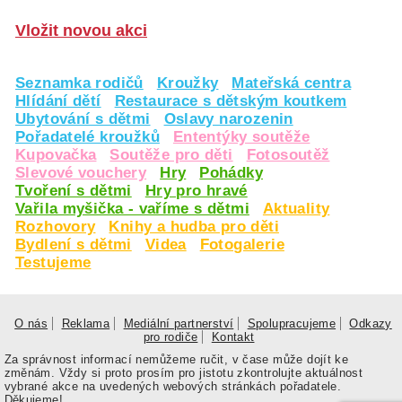
Vložit novou akci
Seznamka rodičů
Kroužky
Mateřská centra
Hlídání dětí
Restaurace s dětským koutkem
Ubytování s dětmi
Oslavy narozenin
Pořadatelé kroužků
Ententýky soutěže
Kupovačka
Soutěže pro děti
Fotosoutěž
Slevové vouchery
Hry
Pohádky
Tvoření s dětmi
Hry pro hravé
Vařila myšička - vaříme s dětmi
Aktuality
Rozhovory
Knihy a hudba pro děti
Bydlení s dětmi
Videa
Fotogalerie
Testujeme
O nás
Reklama
Mediální partnerství
Spolupracujeme
Odkazy
pro rodiče
Kontakt
Za správnost informací nemůžeme ručit, v čase může dojít ke
změnám. Vždy si proto prosím pro jistotu zkontrolujte aktuálnost
vybrané akce na uvedených webových stránkách pořadatele.
Děkujeme!