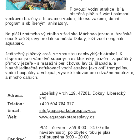
Plovoucí vodní atrakce, bílá
písečná pláž s živými palmami,
venkovní bazény s filtovanou vodou, fitness zázemí, denní
program s oblíbenými animátory.
Na pláži známého výletního střediska Máchovo jezero v lázeňské
obci Staré Splavy, nedaleko města Doksy, leží zcela originální
aquapark.
Jedinečný plážový areál se spoustou neobvyklých atrakcí. K
dispozici jsou vám dvě superrychlé skluzavky, bazén - zapuštěný
přímo v jezeře - s masážní perličkovou lavicí, šlapadla, a
hlavně jedinečné nafukovací vodní atrakce jako obří trampolíny,
vodní houpačky a volejbal, vysoké ledovce pro odvážné horolezce,
a mnoho dalších.
Lázeňský vrch 119, 47201, Doksy, Liberecký
Adresa:
kraj
Telefon:
+420 604 784 317
Email:
info@aquaparkstaresplavy.cz
Web:
www.aquaparkstaresplavy.cz
Pláž - červen - září 8:00 - 24:00 (dle
návštěvnosti), po zbytek roku je pláž
zpřístupněna 8:00 - 20:00
Otevírací