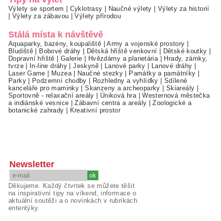
Výlety se sportem
|
Cyklotrasy
|
Naučné výlety
|
Výlety za historií
|
Výlety za zábavou
|
Výlety přírodou
Stálá místa k návštěvě
Aquaparky, bazény, koupaliště
|
Army a vojenské prostory
|
Bludiště
|
Bobové dráhy
|
Dětská hřiště venkovní
|
Dětské koutky
|
Dopravní hřiště
|
Galerie
|
Hvězdárny a planetária
|
Hrady, zámky,
tvrze
|
In-line dráhy
|
Jeskyně
|
Lanové parky
|
Lanové dráhy
|
Laser Game
|
Muzea
|
Naučné stezky
|
Památky a památníky
|
Parky
|
Podzemní chodby
|
Rozhledny a vyhlídky
|
Sdílené
kanceláře pro maminky
|
Skanzeny a archeoparky
|
Skiareály
|
Sportovně - relaxační areály
|
Úniková hra
|
Westernová městečka
a indiánské vesnice
|
Zábavní centra a areály
|
Zoologické a
botanické zahrady
|
Kreativní prostor
Newsletter
Děkujeme. Každý čtvrtek se můžete těšit
na inspirativní tipy na víkend, informace o
aktuální soutěži a o novinkách v rubrikách
ententýky.