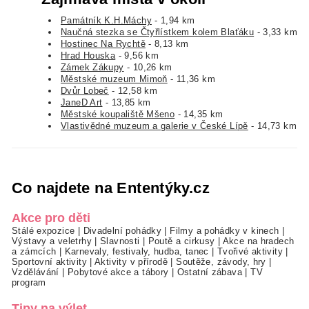
Památník K.H.Máchy
- 1,94 km
Naučná stezka se Čtyřlístkem kolem Blaťáku
- 3,33 km
Hostinec Na Rychtě
- 8,13 km
Hrad Houska
- 9,56 km
Zámek Zákupy
- 10,26 km
Městské muzeum Mimoň
- 11,36 km
Dvůr Lobeč
- 12,58 km
JaneD Art
- 13,85 km
Městské koupaliště Mšeno
- 14,35 km
Vlastivědné muzeum a galerie v České Lípě
- 14,73 km
Co najdete na Ententýky.cz
Akce pro děti
Stálé expozice
|
Divadelní pohádky
|
Filmy a pohádky v kinech
|
Výstavy a veletrhy
|
Slavnosti
|
Poutě a cirkusy
|
Akce na hradech
a zámcích
|
Karnevaly, festivaly, hudba, tanec
|
Tvořivé aktivity
|
Sportovní aktivity
|
Aktivity v přírodě
|
Soutěže, závody, hry
|
Vzdělávání
|
Pobytové akce a tábory
|
Ostatní zábava
|
TV
program
Tipy na výlet