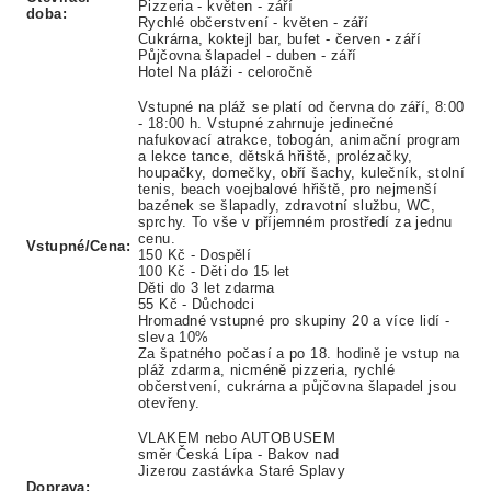
Pizzeria - květen - září
doba:
Rychlé občerstvení - květen - září
Cukrárna, koktejl bar, bufet - červen - září
Půjčovna šlapadel - duben - září
Hotel Na pláži - celoročně
Vstupné na pláž se platí od června do září, 8:00
- 18:00 h. Vstupné zahrnuje jedinečné
nafukovací atrakce, tobogán, animační program
a lekce tance, dětská hřiště, prolézačky,
houpačky, domečky, obří šachy, kulečník, stolní
tenis, beach voejbalové hřiště, pro nejmenší
bazének se šlapadly, zdravotní službu, WC,
sprchy. To vše v příjemném prostředí za jednu
cenu.
Vstupné/Cena:
150 Kč - Dospělí
100 Kč - Děti do 15 let
Děti do 3 let zdarma
55 Kč - Důchodci
Hromadné vstupné pro skupiny 20 a více lidí -
sleva 10%
Za špatného počasí a po 18. hodině je vstup na
pláž zdarma, nicméně pizzeria, rychlé
občerstvení, cukrárna a půjčovna šlapadel jsou
otevřeny.
VLAKEM nebo AUTOBUSEM
směr Česká Lípa - Bakov nad
Jizerou zastávka Staré Splavy
Doprava: