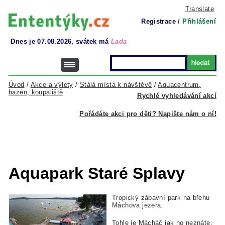
Translate
Registrace
/
Přihlášení
Dnes je 07.08.2026, svátek má
Lada
Úvod
/
Akce a výlety
/
Stálá místa k návštěvě
/
Aquacentrum,
bazén, koupaliště
Rychlé vyhledávání akcí
Pořádáte akci pro děti? Napište nám o ní!
Aquapark Staré Splavy
Tropický zábavní park na břehu
Máchova jezera.
Tohle je Mácháč jak ho neznáte.