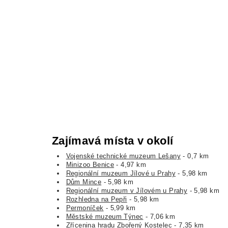
Zajímavá místa v okolí
Vojenské technické muzeum Lešany
- 0,7 km
Minizoo Benice
- 4,97 km
Regionální muzeum Jílové u Prahy
- 5,98 km
Dům Mince
- 5,98 km
Regionální muzeum v Jílovém u Prahy
- 5,98 km
Rozhledna na Pepři
- 5,98 km
Permoníček
- 5,99 km
Městské muzeum Týnec
- 7,06 km
Zřícenina hradu Zbořený Kostelec
- 7,35 km