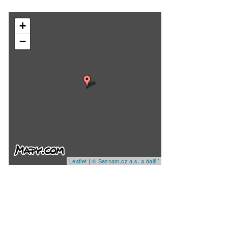
+
−
Leaflet
|
© Seznam.cz a.s. a další