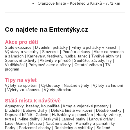
Oranžové hřiště - Kostelec u Křížků
- 7,72 km
Co najdete na Ententýky.cz
Akce pro děti
Stálé expozice
|
Divadelní pohádky
|
Filmy a pohádky v kinech
|
Výstavy a veletrhy
|
Slavnosti
|
Poutě a cirkusy
|
Akce na hradech
a zámcích
|
Karnevaly, festivaly, hudba, tanec
|
Tvořivé aktivity
|
Sportovní aktivity
|
Aktivity v přírodě
|
Soutěže, závody, hry
|
Vzdělávání
|
Pobytové akce a tábory
|
Ostatní zábava
|
TV
program
Tipy na výlet
Výlety se sportem
|
Cyklotrasy
|
Naučné výlety
|
Výlety za historií
|
Výlety za zábavou
|
Výlety přírodou
Stálá místa k návštěvě
Aquaparky, bazény, koupaliště
|
Army a vojenské prostory
|
Bludiště
|
Bobové dráhy
|
Dětská hřiště venkovní
|
Dětské koutky
|
Dopravní hřiště
|
Galerie
|
Hvězdárny a planetária
|
Hrady, zámky,
tvrze
|
In-line dráhy
|
Jeskyně
|
Lanové parky
|
Lanové dráhy
|
Laser Game
|
Muzea
|
Naučné stezky
|
Památky a památníky
|
Parky
|
Podzemní chodby
|
Rozhledny a vyhlídky
|
Sdílené