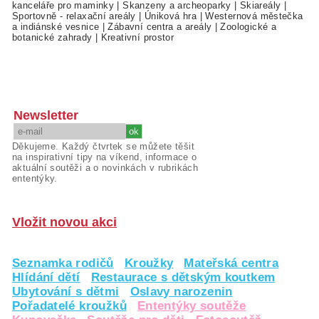
kanceláře pro maminky
|
Skanzeny a archeoparky
|
Skiareály
|
Sportovně - relaxační areály
|
Úniková hra
|
Westernová městečka
a indiánské vesnice
|
Zábavní centra a areály
|
Zoologické a
botanické zahrady
|
Kreativní prostor
Newsletter
Děkujeme. Každý čtvrtek se můžete těšit
na inspirativní tipy na víkend, informace o
aktuální soutěži a o novinkách v rubrikách
ententýky.
Vložit novou akci
Seznamka rodičů
Kroužky
Mateřská centra
Hlídání dětí
Restaurace s dětským koutkem
Ubytování s dětmi
Oslavy narozenin
Pořadatelé kroužků
Ententýky soutěže