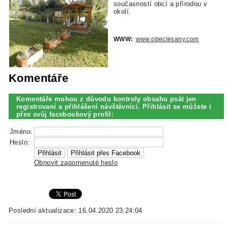
současností obcí a přírodou v
okolí.
WWW:
www.obeclesany.com
Komentáře
Komentáře mohou z důvodu kontroly obsahu psát jen
registrovaní a přihlášení návštěvníci. Přihlásit se můžete i
přes svůj facebookový profil:
Jméno:
Heslo:
Obnovit zapomenuté heslo
Poslední aktualizace: 16.04.2020 23:24:04