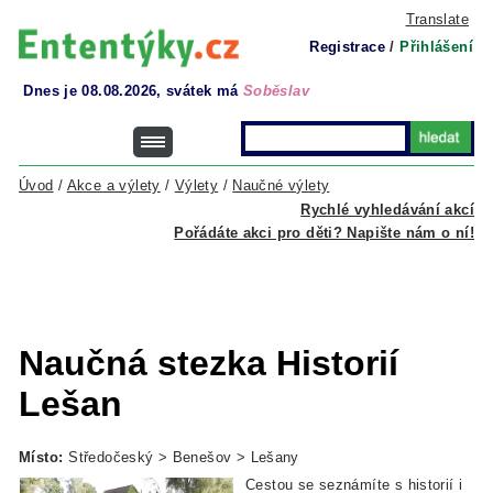
Translate
Registrace
/
Přihlášení
Dnes je 08.08.2026, svátek má
Soběslav
Úvod
/
Akce a výlety
/
Výlety
/
Naučné výlety
Rychlé vyhledávání akcí
Pořádáte akci pro děti? Napište nám o ní!
Naučná stezka Historií
Lešan
Místo:
Středočeský > Benešov > Lešany
Cestou se seznámíte s historií i