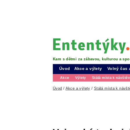
Kam s dětmi za zábavou, kulturou a spo
Úvod
Akce a výlety
Volný čas 
Akce
Výlety
Stálá místa k návště
Úvod
/
Akce a výlety
/
Stálá místa k návšt