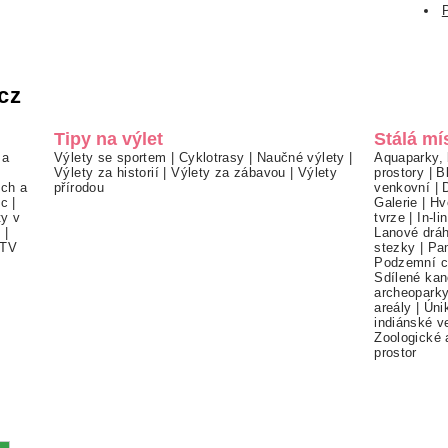
cz
Tipy na výlet
Stálá mí
 a
Výlety se sportem
|
Cyklotrasy
|
Naučné výlety
|
Aquaparky, 
Výlety za historií
|
Výlety za zábavou
|
Výlety
prostory
|
B
ch a
přírodou
venkovní
|
ec
|
Galerie
|
Hv
ty v
tvrze
|
In-li
í
|
Lanové drá
TV
stezky
|
Pa
Podzemní c
Sdílené kan
archeopark
areály
|
Úni
indiánské v
Zoologické 
prostor