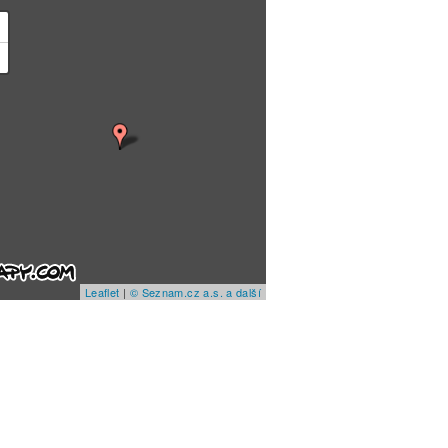
+
−
Leaflet
|
© Seznam.cz a.s. a další