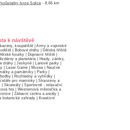
Pozůstatky tvrze Sulice
- 8,66 km
sta k návštěvě
bazény, koupaliště
|
Army a vojenské
ludiště
|
Bobové dráhy
|
Dětská hřiště
Dětské koutky
|
Dopravní hřiště
|
ězdárny a planetária
|
Hrady, zámky,
ne dráhy
|
Jeskyně
|
Lanové parky
|
hy
|
Laser Game
|
Muzea
|
Naučné
mátky a památníky
|
Parky
|
hodby
|
Rozhledny a vyhlídky
|
celáře pro maminky
|
Skanzeny a
y
|
Skiareály
|
Sportovně - relaxační
ková hra
|
Westernová městečka a
esnice
|
Zábavní centra a areály
|
a botanické zahrady
|
Kreativní