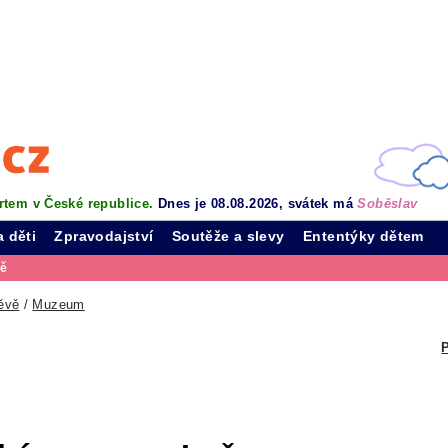
rtem v České republice.
Dnes je 08.08.2026, svátek má
Soběslav
a děti
Zpravodajství
Soutěže a slevy
Ententýky dětem
vě
ěvě
/
Muzeum
P