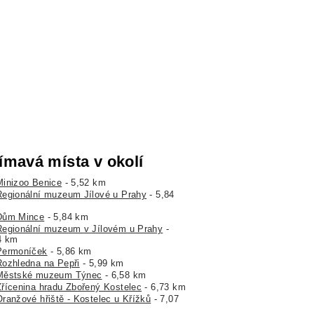
ímavá místa v okolí
Minizoo Benice
- 5,52 km
Regionální muzeum Jílové u Prahy
- 5,84
Dům Mince
- 5,84 km
Regionální muzeum v Jílovém u Prahy
-
4 km
Permoníček
- 5,86 km
Rozhledna na Pepři
- 5,99 km
Městské muzeum Týnec
- 6,58 km
Zřícenina hradu Zbořený Kostelec
- 6,73 km
Oranžové hřiště - Kostelec u Křížků
- 7,07