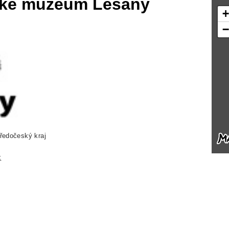
cké muzeum Lešany
ředočeský kraj
z