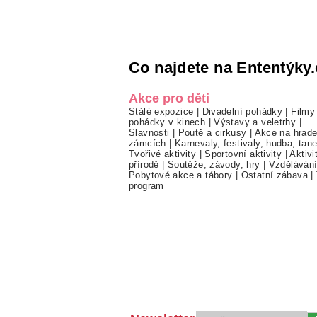
Co najdete na Ententýky.
Akce pro děti
Stálé expozice
|
Divadelní pohádky
|
Filmy
pohádky v kinech
|
Výstavy a veletrhy
|
Slavnosti
|
Poutě a cirkusy
|
Akce na hrade
zámcích
|
Karnevaly, festivaly, hudba, tan
Tvořivé aktivity
|
Sportovní aktivity
|
Aktivi
přírodě
|
Soutěže, závody, hry
|
Vzděláván
Pobytové akce a tábory
|
Ostatní zábava
|
program