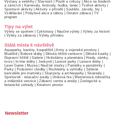
Výstavy a veletrhy
|
Slavnosti
|
Poutě a cirkusy
|
Akce na hradech
a zámcích
|
Karnevaly, festivaly, hudba, tanec
|
Tvořivé aktivity
|
Sportovní aktivity
|
Aktivity v přírodě
|
Soutěže, závody, hry
|
Vzdělávání
|
Pobytové akce a tábory
|
Ostatní zábava
|
TV
program
Tipy na výlet
Výlety se sportem
|
Cyklotrasy
|
Naučné výlety
|
Výlety za historií
|
Výlety za zábavou
|
Výlety přírodou
Stálá místa k návštěvě
Aquaparky, bazény, koupaliště
|
Army a vojenské prostory
|
Bludiště
|
Bobové dráhy
|
Dětská hřiště venkovní
|
Dětské koutky
|
Dopravní hřiště
|
Galerie
|
Hvězdárny a planetária
|
Hrady, zámky,
tvrze
|
In-line dráhy
|
Jeskyně
|
Lanové parky
|
Lanové dráhy
|
Laser Game
|
Muzea
|
Naučné stezky
|
Památky a památníky
|
Parky
|
Podzemní chodby
|
Rozhledny a vyhlídky
|
Sdílené
kanceláře pro maminky
|
Skanzeny a archeoparky
|
Skiareály
|
Sportovně - relaxační areály
|
Úniková hra
|
Westernová městečka
a indiánské vesnice
|
Zábavní centra a areály
|
Zoologické a
botanické zahrady
|
Kreativní prostor
Newsletter