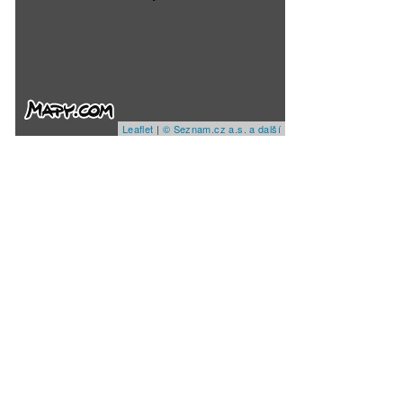
Leaflet
|
© Seznam.cz a.s. a další