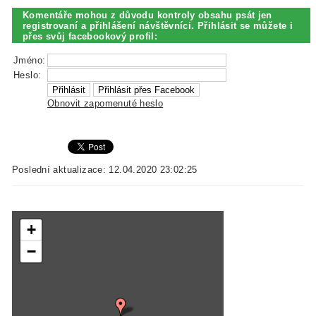
Komentáře mohou z důvodu kontroly obsahu psát jen
registrovaní a přihlášení návštěvníci. Přihlásit se můžete i
přes svůj facebookový profil:
Jméno:
Heslo:
Obnovit zapomenuté heslo
Poslední aktualizace: 12.04.2020 23:02:25
+
−