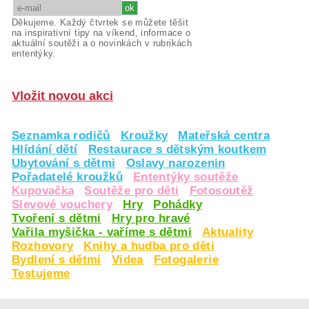
Děkujeme. Každý čtvrtek se můžete těšit
na inspirativní tipy na víkend, informace o
aktuální soutěži a o novinkách v rubrikách
ententýky.
Vložit novou akci
Seznamka rodičů
Kroužky
Mateřská centra
Hlídání dětí
Restaurace s dětským koutkem
Ubytování s dětmi
Oslavy narozenin
Pořadatelé kroužků
Ententýky soutěže
Kupovačka
Soutěže pro děti
Fotosoutěž
Slevové vouchery
Hry
Pohádky
Tvoření s dětmi
Hry pro hravé
Vařila myšička - vaříme s dětmi
Aktuality
Rozhovory
Knihy a hudba pro děti
Bydlení s dětmi
Videa
Fotogalerie
Testujeme