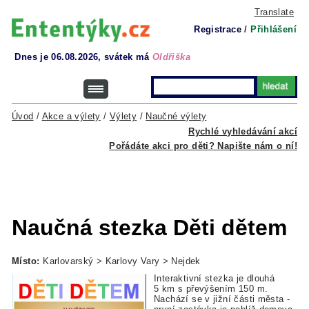
Translate
Registrace
/
Přihlášení
Dnes je 06.08.2026, svátek má
Oldřiška
Úvod
/
Akce a výlety
/
Výlety
/
Naučné výlety
Rychlé vyhledávání akcí
Pořádáte akci pro děti? Napište nám o ní!
Naučná stezka Děti dětem
Místo:
Karlovarský > Karlovy Vary > Nejdek
Interaktivní stezka je dlouhá
5 km s převýšením 150 m.
Nachází se v jižní části města -