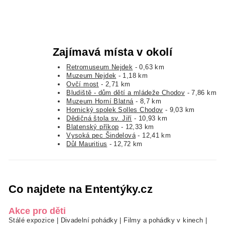
Zajímavá místa v okolí
Retromuseum Nejdek
- 0,63 km
Muzeum Nejdek
- 1,18 km
Ovčí most
- 2,71 km
Bludiště - dům dětí a mládeže Chodov
- 7,86 km
Muzeum Horní Blatná
- 8,7 km
Hornický spolek Solles Chodov
- 9,03 km
Dědičná štola sv. Jiří
- 10,93 km
Blatenský příkop
- 12,33 km
Vysoká pec Šindelová
- 12,41 km
Důl Mauritius
- 12,72 km
Co najdete na Ententýky.cz
Akce pro děti
Stálé expozice
|
Divadelní pohádky
|
Filmy a pohádky v kinech
|