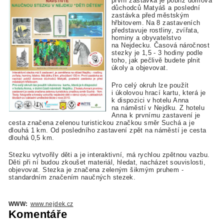
první zastávka je poblíž domova
důchodců Matyáš a poslední
zastávka před městským
hřbitovem. Na 8 zastaveních
představuje rostliny, zvířata,
horniny a obyvatelstvo
na Nejdecku. Časová náročnost
stezky je 1,5 - 3 hodiny podle
toho, jak pečlivě budete plnit
úkoly a objevovat.
Pro celý okruh lze použít
i úkolovou hrací kartu, která je
k dispozici v hotelu Anna
na náměstí v Nejdku. Z hotelu
Anna k prvnímu zastavení je
cesta značena zelenou turistickou značkou směr Suchá a je
dlouhá 1 km. Od posledního zastavení zpět na náměstí je cesta
dlouhá 0,5 km.
Stezku vytvořily děti a je interaktivní, má rychlou zpětnou vazbu.
Děti při ní budou zkoušet materiál, hledat, nacházet souvislosti,
objevovat. Stezka je značena zeleným šikmým pruhem -
standardním značením naučných stezek.
WWW:
www.nejdek.cz
Komentáře