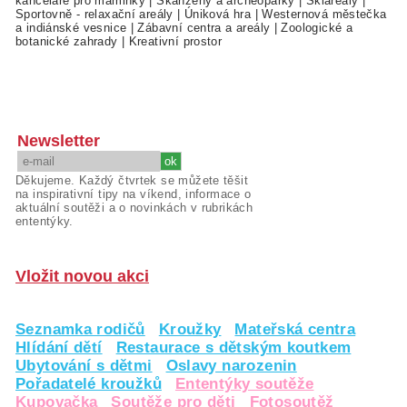
kanceláře pro maminky
|
Skanzeny a archeoparky
|
Skiareály
|
Sportovně - relaxační areály
|
Úniková hra
|
Westernová městečka
a indiánské vesnice
|
Zábavní centra a areály
|
Zoologické a
botanické zahrady
|
Kreativní prostor
Newsletter
Děkujeme. Každý čtvrtek se můžete těšit
na inspirativní tipy na víkend, informace o
aktuální soutěži a o novinkách v rubrikách
ententýky.
Vložit novou akci
Seznamka rodičů
Kroužky
Mateřská centra
Hlídání dětí
Restaurace s dětským koutkem
Ubytování s dětmi
Oslavy narozenin
Pořadatelé kroužků
Ententýky soutěže
Kupovačka
Soutěže pro děti
Fotosoutěž