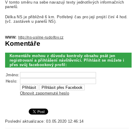
V tomto směru na sebe navazují texty jednotlivých informačních
panelů.
Délka NS je přibližně 6 km. Potřebný čas pro její projití činí 4 hod.
(vč. zastávek u panelů NS).
WWW:
http://ns-usilne-rudolfov.cz
Komentáře
Komentáře mohou z důvodu kontroly obsahu psát jen
registrovaní a přihlášení návštěvníci. Přihlásit se můžete i
přes svůj facebookový profil:
Jméno:
Heslo:
Obnovit zapomenuté heslo
Poslední aktualizace: 03.05.2020 12:46:14