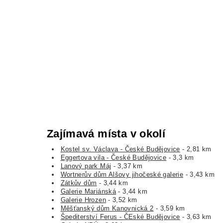
Zajímavá místa v okolí
Kostel sv. Václava - České Budějovice
- 2,81 km
Eggertova vila - České Budějovice
- 3,3 km
Lanový park Máj
- 3,37 km
Wortnerův dům Alšovy jihočeské galerie
- 3,43 km
Zátkův dům
- 3,44 km
Galerie Mariánská
- 3,44 km
Galerie Hrozen
- 3,52 km
Měšťanský dům Kanovnická 2
- 3,59 km
Špediterství Ferus - ČEské Budějovice
- 3,63 km