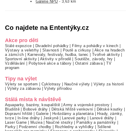
Galerie NPÚ
- 3,63 km
Co najdete na Ententýky.cz
Akce pro děti
Stálé expozice
|
Divadelní pohádky
|
Filmy a pohádky v kinech
|
Výstavy a veletrhy
|
Slavnosti
|
Poutě a cirkusy
|
Akce na hradech
a zámcích
|
Karnevaly, festivaly, hudba, tanec
|
Tvořivé aktivity
|
Sportovní aktivity
|
Aktivity v přírodě
|
Soutěže, závody, hry
|
Vzdělávání
|
Pobytové akce a tábory
|
Ostatní zábava
|
TV
program
Tipy na výlet
Výlety se sportem
|
Cyklotrasy
|
Naučné výlety
|
Výlety za historií
|
Výlety za zábavou
|
Výlety přírodou
Stálá místa k návštěvě
Aquaparky, bazény, koupaliště
|
Army a vojenské prostory
|
Bludiště
|
Bobové dráhy
|
Dětská hřiště venkovní
|
Dětské koutky
|
Dopravní hřiště
|
Galerie
|
Hvězdárny a planetária
|
Hrady, zámky,
tvrze
|
In-line dráhy
|
Jeskyně
|
Lanové parky
|
Lanové dráhy
|
Laser Game
|
Muzea
|
Naučné stezky
|
Památky a památníky
|
Parky
|
Podzemní chodby
|
Rozhledny a vyhlídky
|
Sdílené