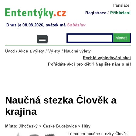
Translate
Registrace
/
Přihlášení
Dnes je 08.08.2026, svátek má
Soběslav
Úvod
/
Akce a výlety
/
Výlety
/
Naučné výlety
Rychlé vyhledávání akcí
Pořádáte akci pro děti? Napište nám o ní!
Naučná stezka Člověk a
krajina
Místo:
Jihočeský > České Budějovice > Hůry
Tématem naučné stezky Člověk