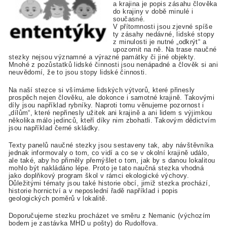
a krajina je popis zásahu člověka
do krajiny v době minulé i
současné.
V přítomnosti jsou zjevné spíše
ty zásahy nedávné, lidské stopy
z minulosti je nutné „odkrýt“ a
upozornit na ně. Na trase naučné
stezky nejsou významné a výrazné památky či jiné objekty.
Mnohé z pozůstatků lidské činnosti jsou nenápadné a člověk si ani
neuvědomí, že to jsou stopy lidské činnosti.
Na naší stezce si všímáme lidských výtvorů, které přinesly
prospěch nejen člověku, ale dokonce i samotné krajině. Takovými
díly jsou například rybníky. Naproti tomu věnujeme pozornost i
„dílům“, které nepřinesly užitek ani krajině a ani lidem s výjimkou
několika málo jedinců, kteří díky nim zbohatli. Takovým dědictvím
jsou například černé skládky.
Texty panelů naučné stezky jsou sestaveny tak, aby návštěvníka
jednak informovaly o tom, co vidí a co se v okolní krajině událo,
ale také, aby ho přiměly přemýšlet o tom, jak by s danou lokalitou
mohlo být nakládáno lépe. Proto je tato naučná stezka vhodná
jako doplňkový program škol v rámci ekologické výchovy.
Důležitými tématy jsou také historie obcí, jimiž stezka prochází,
historie hornictví a v neposlední řadě například i popis
geologických poměrů v lokalitě.
Doporučujeme stezku procházet ve směru z Nemanic (výchozím
bodem je zastávka MHD u pošty) do Rudolfova.