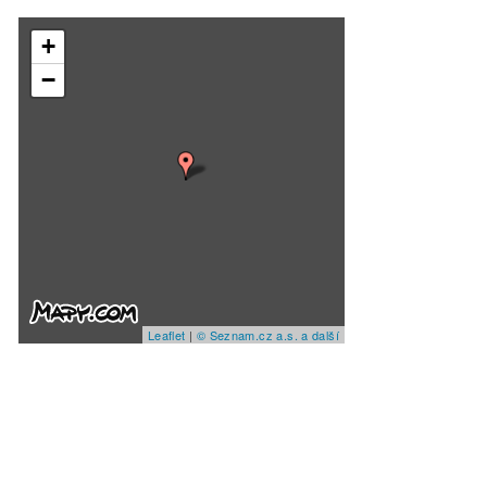
+
−
Leaflet
|
© Seznam.cz a.s. a další