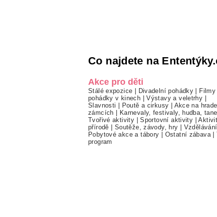
Co najdete na Ententýky.
Akce pro děti
Stálé expozice
|
Divadelní pohádky
|
Filmy
pohádky v kinech
|
Výstavy a veletrhy
|
Slavnosti
|
Poutě a cirkusy
|
Akce na hrade
zámcích
|
Karnevaly, festivaly, hudba, tan
Tvořivé aktivity
|
Sportovní aktivity
|
Aktivi
přírodě
|
Soutěže, závody, hry
|
Vzděláván
Pobytové akce a tábory
|
Ostatní zábava
|
program