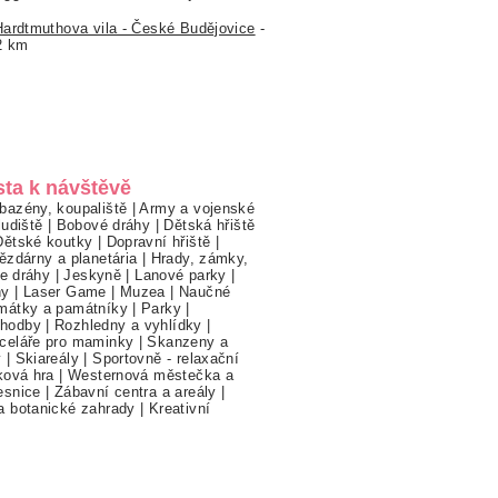
Hardtmuthova vila - České Budějovice
-
2 km
sta k návštěvě
bazény, koupaliště
|
Army a vojenské
ludiště
|
Bobové dráhy
|
Dětská hřiště
Dětské koutky
|
Dopravní hřiště
|
ězdárny a planetária
|
Hrady, zámky,
ne dráhy
|
Jeskyně
|
Lanové parky
|
hy
|
Laser Game
|
Muzea
|
Naučné
mátky a památníky
|
Parky
|
hodby
|
Rozhledny a vyhlídky
|
celáře pro maminky
|
Skanzeny a
y
|
Skiareály
|
Sportovně - relaxační
ková hra
|
Westernová městečka a
esnice
|
Zábavní centra a areály
|
a botanické zahrady
|
Kreativní