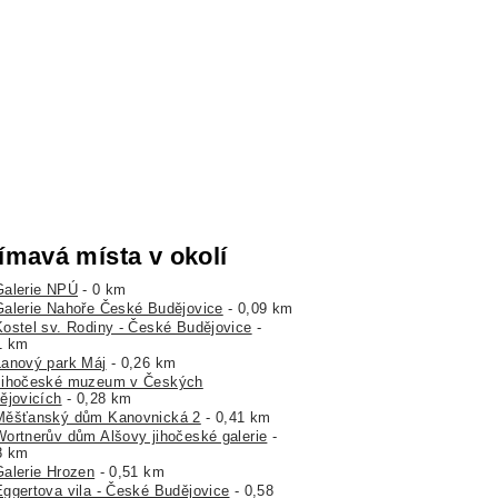
ímavá místa v okolí
Galerie NPÚ
- 0 km
Galerie Nahoře České Budějovice
- 0,09 km
Kostel sv. Rodiny - České Budějovice
-
1 km
Lanový park Máj
- 0,26 km
Jihočeské muzeum v Českých
ějovicích
- 0,28 km
Měšťanský dům Kanovnická 2
- 0,41 km
Wortnerův dům Alšovy jihočeské galerie
-
8 km
Galerie Hrozen
- 0,51 km
Eggertova vila - České Budějovice
- 0,58