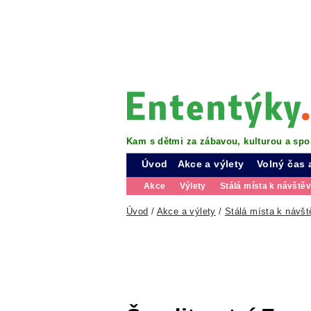
Kam s dětmi za zábavou, kulturou a spo
Úvod
Akce a výlety
Volný čas 
Akce
Výlety
Stálá místa k návště
Úvod
/
Akce a výlety
/
Stálá místa k návšt