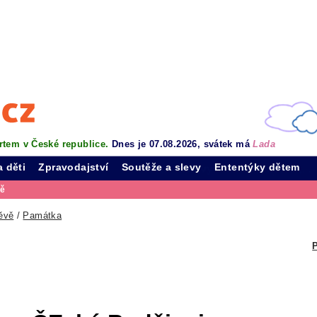
rtem v České republice.
Dnes je 07.08.2026, svátek má
Lada
a děti
Zpravodajství
Soutěže a slevy
Ententýky dětem
vě
ěvě
/
Památka
P