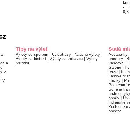
km
0,6
cz
Tipy na výlet
Stálá mí
 a
Výlety se sportem
|
Cyklotrasy
|
Naučné výlety
|
Aquaparky, 
Výlety za historií
|
Výlety za zábavou
|
Výlety
prostory
|
B
ch a
přírodou
venkovní
|
ec
|
Galerie
|
Hv
ty v
tvrze
|
In-li
í
|
Lanové drá
TV
stezky
|
Pa
Podzemní c
Sdílené kan
archeopark
areály
|
Úni
indiánské v
Zoologické 
prostor