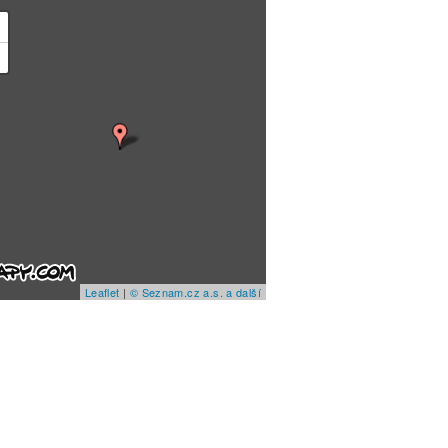
+
−
Leaflet
|
© Seznam.cz a.s. a další