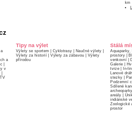
km
cz
Tipy na výlet
Stálá mí
 a
Výlety se sportem
|
Cyklotrasy
|
Naučné výlety
|
Aquaparky, 
Výlety za historií
|
Výlety za zábavou
|
Výlety
prostory
|
B
ch a
přírodou
venkovní
|
ec
|
Galerie
|
Hv
ty v
tvrze
|
In-li
í
|
Lanové drá
TV
stezky
|
Pa
Podzemní c
Sdílené kan
archeopark
areály
|
Úni
indiánské v
Zoologické 
prostor