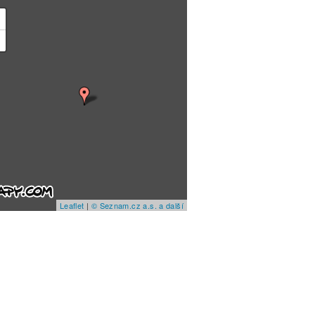
+
−
Leaflet
|
© Seznam.cz a.s. a další