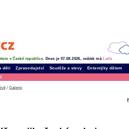
rtem v České republice.
Dnes je 07.08.2026, svátek má
Lada
a děti
Zpravodajství
Soutěže a slevy
Ententýky dětem
vě
ěvě
/
Galerie
P