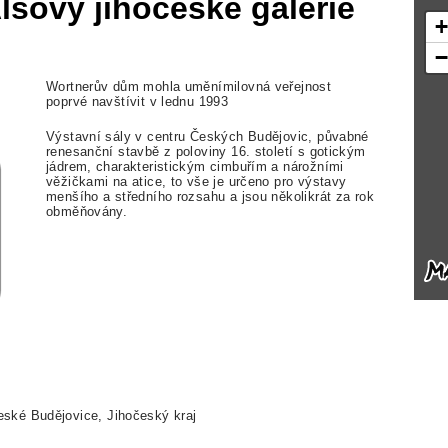
šovy jihočeské galerie
Wortnerův dům mohla uměnímilovná veřejnost
poprvé navštívit v lednu 1993
Výstavní sály v centru Českých Budějovic, půvabné
renesanční stavbě z poloviny 16. století s gotickým
jádrem, charakteristickým cimbuřím a nárožními
věžičkami na atice, to vše je určeno pro výstavy
menšího a středního rozsahu a jsou několikrát za rok
obměňovány.
eské Budějovice, Jihočeský kraj