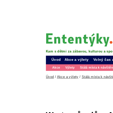
Kam s dětmi za zábavou, kulturou a spo
Úvod
Akce a výlety
Volný čas 
Akce
Výlety
Stálá místa k návště
Úvod
/
Akce a výlety
/
Stálá místa k návšt