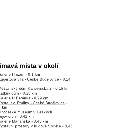
ímavá místa v okolí
Galerie Hrozen
- 0,1 km
Eggertova vila - České Budějovice
- 0,14
Měšťanský dům Kanovnická 2
- 0,16 km
Zátkův dům
- 0,25 km
Galerie U Beránka
- 0,29 km
Kostel sv. Rodiny - České Budějovice
-
4 km
Jihočeské muzeum v Českých
ějovicích
- 0,41 km
Galerie Mariánská
- 0,43 km
Výstavní prostory v budově Solnice
- 0,43