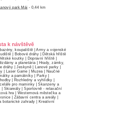
Lanový park Máj
- 0,44 km
sta k návštěvě
bazény, koupaliště
|
Army a vojenské
ludiště
|
Bobové dráhy
|
Dětská hřiště
Dětské koutky
|
Dopravní hřiště
|
ězdárny a planetária
|
Hrady, zámky,
ne dráhy
|
Jeskyně
|
Lanové parky
|
hy
|
Laser Game
|
Muzea
|
Naučné
mátky a památníky
|
Parky
|
hodby
|
Rozhledny a vyhlídky
|
celáře pro maminky
|
Skanzeny a
y
|
Skiareály
|
Sportovně - relaxační
ková hra
|
Westernová městečka a
esnice
|
Zábavní centra a areály
|
a botanické zahrady
|
Kreativní