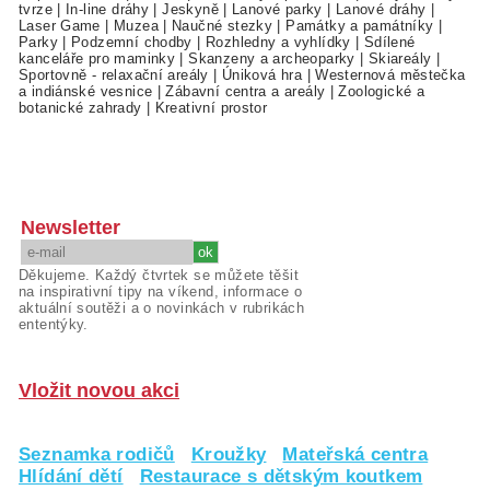
tvrze
|
In-line dráhy
|
Jeskyně
|
Lanové parky
|
Lanové dráhy
|
Laser Game
|
Muzea
|
Naučné stezky
|
Památky a památníky
|
Parky
|
Podzemní chodby
|
Rozhledny a vyhlídky
|
Sdílené
kanceláře pro maminky
|
Skanzeny a archeoparky
|
Skiareály
|
Sportovně - relaxační areály
|
Úniková hra
|
Westernová městečka
a indiánské vesnice
|
Zábavní centra a areály
|
Zoologické a
botanické zahrady
|
Kreativní prostor
Newsletter
Děkujeme. Každý čtvrtek se můžete těšit
na inspirativní tipy na víkend, informace o
aktuální soutěži a o novinkách v rubrikách
ententýky.
Vložit novou akci
Seznamka rodičů
Kroužky
Mateřská centra
Hlídání dětí
Restaurace s dětským koutkem