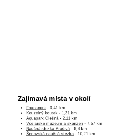
Zajímavá místa v okolí
Faunapark
- 0,41 km
Kouzelný koutek
- 1,31 km
Aquapark Olešná
- 2,11 km
Včelařské muzeum a skanzen
- 7,57 km
Naučná stezka Prašivá
- 8,8 km
Šenovská naučná stezka
- 10,21 km