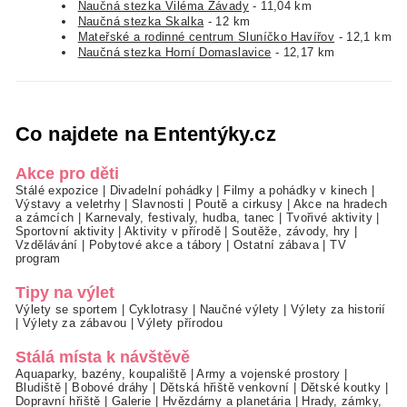
Naučná stezka Viléma Závady
- 11,04 km
Naučná stezka Skalka
- 12 km
Mateřské a rodinné centrum Sluníčko Havířov
- 12,1 km
Naučná stezka Horní Domaslavice
- 12,17 km
Co najdete na Ententýky.cz
Akce pro děti
Stálé expozice
|
Divadelní pohádky
|
Filmy a pohádky v kinech
|
Výstavy a veletrhy
|
Slavnosti
|
Poutě a cirkusy
|
Akce na hradech
a zámcích
|
Karnevaly, festivaly, hudba, tanec
|
Tvořivé aktivity
|
Sportovní aktivity
|
Aktivity v přírodě
|
Soutěže, závody, hry
|
Vzdělávání
|
Pobytové akce a tábory
|
Ostatní zábava
|
TV
program
Tipy na výlet
Výlety se sportem
|
Cyklotrasy
|
Naučné výlety
|
Výlety za historií
|
Výlety za zábavou
|
Výlety přírodou
Stálá místa k návštěvě
Aquaparky, bazény, koupaliště
|
Army a vojenské prostory
|
Bludiště
|
Bobové dráhy
|
Dětská hřiště venkovní
|
Dětské koutky
|
Dopravní hřiště
|
Galerie
|
Hvězdárny a planetária
|
Hrady, zámky,