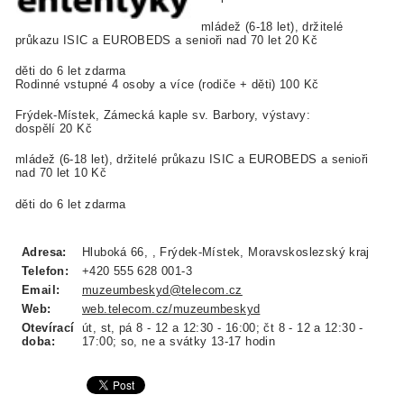
mládež (6-18 let), držitelé
průkazu ISIC a EUROBEDS a senioři nad 70 let 20 Kč
děti do 6 let zdarma
Rodinné vstupné 4 osoby a více (rodiče + děti) 100 Kč
Frýdek-Místek, Zámecká kaple sv. Barbory, výstavy:
dospělí 20 Kč
mládež (6-18 let), držitelé průkazu ISIC a EUROBEDS a senioři
nad 70 let 10 Kč
děti do 6 let zdarma
Adresa:
Hluboká 66, , Frýdek-Místek, Moravskoslezský kraj
Telefon:
+420 555 628 001-3
Email:
muzeumbeskyd@telecom.cz
Web:
web.telecom.cz/muzeumbeskyd
Otevírací
út, st, pá 8 - 12 a 12:30 - 16:00; čt 8 - 12 a 12:30 -
doba:
17:00; so, ne a svátky 13-17 hodin