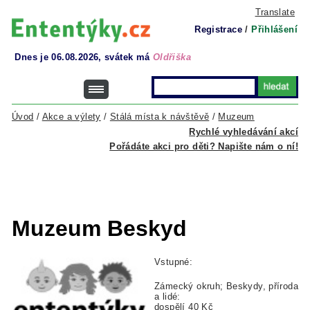
Translate
Registrace
/
Přihlášení
Dnes je 06.08.2026, svátek má
Oldřiška
Úvod
/
Akce a výlety
/
Stálá místa k návštěvě
/
Muzeum
Rychlé vyhledávání akcí
Pořádáte akci pro děti? Napište nám o ní!
Muzeum Beskyd
Vstupné:
Zámecký okruh; Beskydy, příroda
a lidé:
dospělí 40 Kč