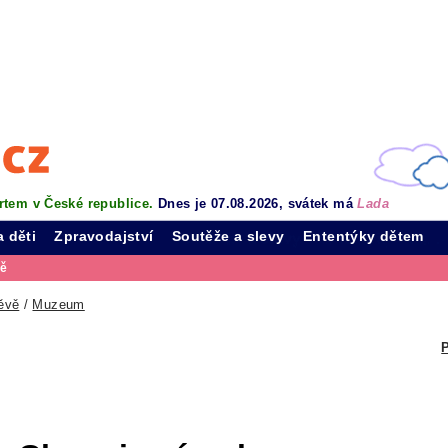
rtem v České republice.
Dnes je 07.08.2026, svátek má
Lada
a děti
Zpravodajství
Soutěže a slevy
Ententýky dětem
vě
ěvě
/
Muzeum
P