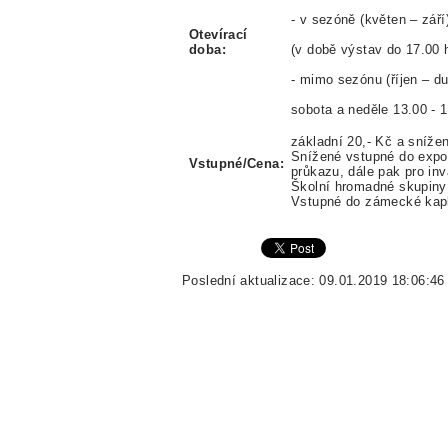
- v sezóně (květen – září
Otevírací
doba:
(v době výstav do 17.00 
- mimo sezónu (říjen – du
sobota a neděle 13.00 - 1
základní 20,- Kč a snížen
Snížené vstupné do expozi
Vstupné/Cena:
průkazu, dále pak pro inv
Školní hromadné skupiny 
Vstupné do zámecké kapl
Poslední aktualizace: 09.01.2019 18:06:46