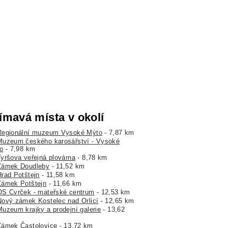
ímavá místa v okolí
Regionální muzeum Vysoké Mýto
- 7,87 km
Muzeum českého karosářství - Vysoké
o
- 7,98 km
Tyršova veřejná plovárna
- 8,78 km
Zámek Doudleby
- 11,52 km
Hrad Potštejn
- 11,58 km
Zámek Potštejn
- 11,66 km
OS Cvrček - mateřské centrum
- 12,53 km
Nový zámek Kostelec nad Orlicí
- 12,65 km
Muzeum krajky a prodejní galerie
- 13,62
Zámek Častolovice
- 13,72 km