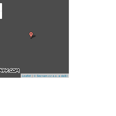
+
−
Leaflet
|
© Seznam.cz a.s. a další