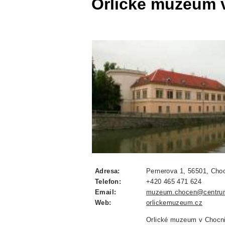
Orlické muzeum 
Adresa:
Pernerova 1, 56501, Choc
Telefon:
+420 465 471 624
Email:
muzeum.chocen@centru
Web:
orlickemuzeum.cz
Orlické muzeum v Chocni j