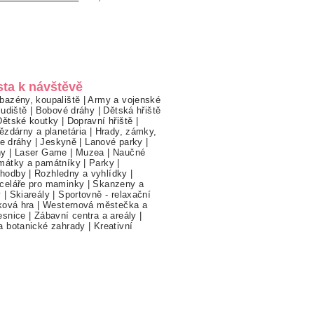
sta k návštěvě
bazény, koupaliště
|
Army a vojenské
ludiště
|
Bobové dráhy
|
Dětská hřiště
Dětské koutky
|
Dopravní hřiště
|
ězdárny a planetária
|
Hrady, zámky,
ne dráhy
|
Jeskyně
|
Lanové parky
|
hy
|
Laser Game
|
Muzea
|
Naučné
mátky a památníky
|
Parky
|
hodby
|
Rozhledny a vyhlídky
|
celáře pro maminky
|
Skanzeny a
y
|
Skiareály
|
Sportovně - relaxační
ková hra
|
Westernová městečka a
esnice
|
Zábavní centra a areály
|
a botanické zahrady
|
Kreativní