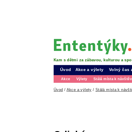
Kam s dětmi za zábavou, kulturou a spo
Úvod
Akce a výlety
Volný čas 
Akce
Výlety
Stálá místa k návště
Úvod
/
Akce a výlety
/
Stálá místa k návšt