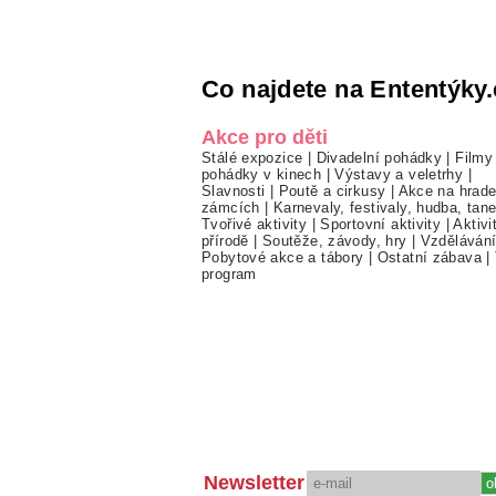
Co najdete na Ententýky.
Akce pro děti
Stálé expozice
|
Divadelní pohádky
|
Filmy
pohádky v kinech
|
Výstavy a veletrhy
|
Slavnosti
|
Poutě a cirkusy
|
Akce na hrade
zámcích
|
Karnevaly, festivaly, hudba, tan
Tvořivé aktivity
|
Sportovní aktivity
|
Aktivi
přírodě
|
Soutěže, závody, hry
|
Vzděláván
Pobytové akce a tábory
|
Ostatní zábava
|
program
Newsletter