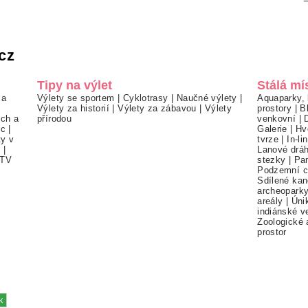
cz
Tipy na výlet
Stálá mí
 a
Výlety se sportem
|
Cyklotrasy
|
Naučné výlety
|
Aquaparky, 
Výlety za historií
|
Výlety za zábavou
|
Výlety
prostory
|
B
ch a
přírodou
venkovní
|
ec
|
Galerie
|
Hv
ty v
tvrze
|
In-li
í
|
Lanové drá
TV
stezky
|
Pa
Podzemní c
Sdílené kan
archeopark
areály
|
Úni
indiánské v
Zoologické 
prostor