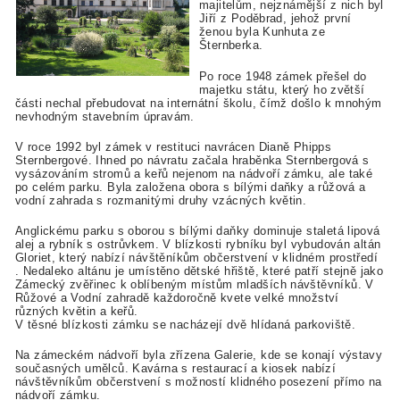
majitelům, nejznámější z nich byl
Jiří z Poděbrad, jehož první
ženou byla Kunhuta ze
Šternberka.
Po roce 1948 zámek přešel do
majetku státu, který ho zvětší
části nechal přebudovat na internátní školu, čímž došlo k mnohým
nevhodným stavebním úpravám.
V roce 1992 byl zámek v restituci navrácen Dianě Phipps
Sternbergové. Ihned po návratu začala hraběnka Sternbergová s
vysázováním stromů a keřů nejenom na nádvoří zámku, ale také
po celém parku. Byla založena obora s bílými daňky a růžová a
vodní zahrada s rozmanitými druhy vzácných květin.
Anglickému parku s oborou s bílými daňky dominuje staletá lipová
alej a rybník s ostrůvkem. V blízkosti rybníku byl vybudován altán
Gloriet, který nabízí návštěníkům občerstvení v klidném prostředí
. Nedaleko altánu je umístěno dětské hřiště, které patří stejně jako
Zámecký zvěřinec k oblíbeným místům mladších návštěvníků. V
Růžové a Vodní zahradě každoročně kvete velké množství
různých květin a keřů.
V těsné blízkosti zámku se nacházejí dvě hlídaná parkoviště.
Na zámeckém nádvoří byla zřízena Galerie, kde se konají výstavy
současných umělců. Kavárna s restaurací a kiosek nabízí
návštěvníkům občerstvení s možností klidného posezení přímo na
nádvoří zámku.