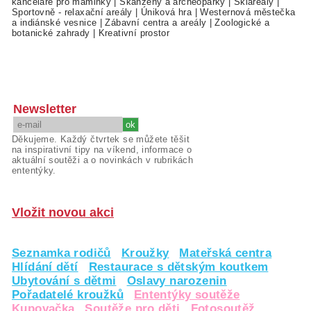
kanceláře pro maminky
|
Skanzeny a archeoparky
|
Skiareály
|
Sportovně - relaxační areály
|
Úniková hra
|
Westernová městečka
a indiánské vesnice
|
Zábavní centra a areály
|
Zoologické a
botanické zahrady
|
Kreativní prostor
Newsletter
Děkujeme. Každý čtvrtek se můžete těšit
na inspirativní tipy na víkend, informace o
aktuální soutěži a o novinkách v rubrikách
ententýky.
Vložit novou akci
Seznamka rodičů
Kroužky
Mateřská centra
Hlídání dětí
Restaurace s dětským koutkem
Ubytování s dětmi
Oslavy narozenin
Pořadatelé kroužků
Ententýky soutěže
Kupovačka
Soutěže pro děti
Fotosoutěž