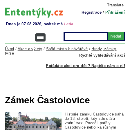
Translate
Registrace
/
Přihlášení
Dnes je 07.08.2026, svátek má
Lada
Úvod
/
Akce a výlety
/
Stálá místa k návštěvě
/
Hrady, zámky,
tvrze
Rychlé vyhledávání akcí
Pořádáte akci pro děti? Napište nám o ní!
Zámek Častolovice
Historie zámku Častolovice sahá
do 13. století, kdy zde stála
vodní tvrz. Později patřily
Častolovice několika různým