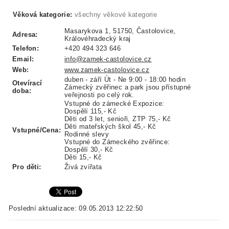
Věková kategorie:
všechny věkové kategorie
Masarykova 1, 51750, Častolovice,
Adresa:
Královéhradecký kraj
Telefon:
+420 494 323 646
Email:
info@zamek-castolovice.cz
Web:
www.zamek-castolovice.cz
duben - září Út - Ne 9:00 - 18:00 hodin
Otevírací
Zámecký zvěřinec a park jsou přístupné
doba:
veřejnosti po celý rok.
Vstupné do zámecké Expozice:
Dospělí 115,- Kč
Děti od 3 let, senioři, ZTP 75,- Kč
Děti mateřských škol 45,- Kč
Vstupné/Cena:
Rodinné slevy
Vstupné do Zámeckého zvěřince:
Dospělí 30,- Kč
Děti 15,- Kč
Pro děti:
Živá zvířata
Poslední aktualizace: 09.05.2013 12:22:50