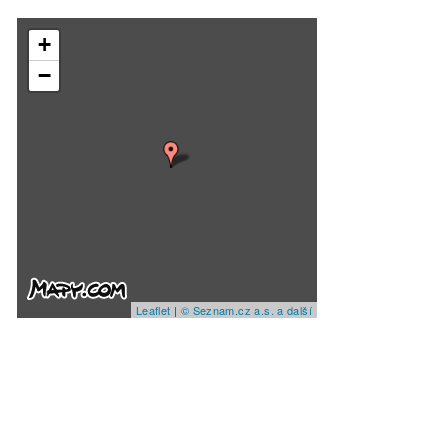
+
−
Leaflet
|
© Seznam.cz a.s. a další