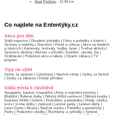
Hrad Potštejn
- 12,85 km
Co najdete na Ententýky.cz
Akce pro děti
Stálé expozice
|
Divadelní pohádky
|
Filmy a pohádky v kinech
|
Výstavy a veletrhy
|
Slavnosti
|
Poutě a cirkusy
|
Akce na hradech
a zámcích
|
Karnevaly, festivaly, hudba, tanec
|
Tvořivé aktivity
|
Sportovní aktivity
|
Aktivity v přírodě
|
Soutěže, závody, hry
|
Vzdělávání
|
Pobytové akce a tábory
|
Ostatní zábava
|
TV
program
Tipy na výlet
Výlety se sportem
|
Cyklotrasy
|
Naučné výlety
|
Výlety za historií
|
Výlety za zábavou
|
Výlety přírodou
Stálá místa k návštěvě
Aquaparky, bazény, koupaliště
|
Army a vojenské prostory
|
Bludiště
|
Bobové dráhy
|
Dětská hřiště venkovní
|
Dětské koutky
|
Dopravní hřiště
|
Galerie
|
Hvězdárny a planetária
|
Hrady, zámky,
tvrze
|
In-line dráhy
|
Jeskyně
|
Lanové parky
|
Lanové dráhy
|
Laser Game
|
Muzea
|
Naučné stezky
|
Památky a památníky
|
Parky
|
Podzemní chodby
|
Rozhledny a vyhlídky
|
Sdílené