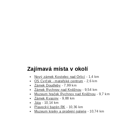
Zajímavá místa v okolí
Nový zámek Kostelec nad Orlicí
- 1,4 km
OS Cvrček - mateřské centrum
- 2,6 km
Zámek Doudleby
- 7,99 km
Zámek Rychnov nad Kněžnou
- 9,54 km
Muzeum hraček Rychnov nad Kněžnou
- 9,7 km
Zámek Kvasiny
- 9,88 km
Jája
- 10,14 km
Plavecký bazén RK
- 10,36 km
Muzeum krajky a prodejní galerie
- 10,74 km