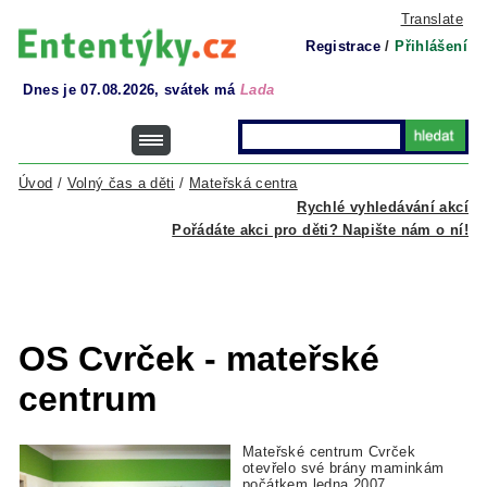
Translate
Registrace
/
Přihlášení
Dnes je 07.08.2026, svátek má
Lada
Úvod
/
Volný čas a děti
/
Mateřská centra
Rychlé vyhledávání akcí
Pořádáte akci pro děti? Napište nám o ní!
OS Cvrček - mateřské
centrum
Mateřské centrum Cvrček
otevřelo své brány maminkám
počátkem ledna 2007.