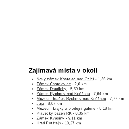
Zajímavá místa v okolí
Nový zámek Kostelec nad Orlicí
- 1,36 km
Zámek Častolovice
- 2,6 km
Zámek Doudleby
- 5,39 km
Zámek Rychnov nad Kněžnou
- 7,64 km
Muzeum hraček Rychnov nad Kněžnou
- 7,77 km
Jája
- 8,07 km
Muzeum krajky a prodejní galerie
- 8,18 km
Plavecký bazén RK
- 8,35 km
Zámek Kvasiny
- 9,11 km
Hrad Potštejn
- 10,27 km