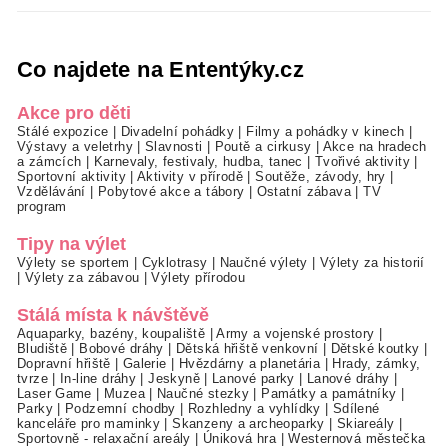
Co najdete na Ententýky.cz
Akce pro děti
Stálé expozice
|
Divadelní pohádky
|
Filmy a pohádky v kinech
|
Výstavy a veletrhy
|
Slavnosti
|
Poutě a cirkusy
|
Akce na hradech
a zámcích
|
Karnevaly, festivaly, hudba, tanec
|
Tvořivé aktivity
|
Sportovní aktivity
|
Aktivity v přírodě
|
Soutěže, závody, hry
|
Vzdělávání
|
Pobytové akce a tábory
|
Ostatní zábava
|
TV
program
Tipy na výlet
Výlety se sportem
|
Cyklotrasy
|
Naučné výlety
|
Výlety za historií
|
Výlety za zábavou
|
Výlety přírodou
Stálá místa k návštěvě
Aquaparky, bazény, koupaliště
|
Army a vojenské prostory
|
Bludiště
|
Bobové dráhy
|
Dětská hřiště venkovní
|
Dětské koutky
|
Dopravní hřiště
|
Galerie
|
Hvězdárny a planetária
|
Hrady, zámky,
tvrze
|
In-line dráhy
|
Jeskyně
|
Lanové parky
|
Lanové dráhy
|
Laser Game
|
Muzea
|
Naučné stezky
|
Památky a památníky
|
Parky
|
Podzemní chodby
|
Rozhledny a vyhlídky
|
Sdílené
kanceláře pro maminky
|
Skanzeny a archeoparky
|
Skiareály
|
Sportovně - relaxační areály
|
Úniková hra
|
Westernová městečka