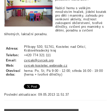
Nabízí hernu s velikým
množstvím hraček, jídelní koutek
pro děti i maminky, zahradu pro
venkovní aktivity, možnost
zakoupení občerstvení, tvořivé
dílničky, cvičení pro maminky s
dětmi, poradnu a cvičení
těhotných, laktační poradnu.
Příkopy 530, 51741, Kostelec nad Orlicí,
Adresa:
Královéhradecký kraj
Telefon:
+420 774 321 111
Email:
cvrcek@cvrcek.org
Web:
cvrcek-kostelec.webnode.cz
Otevírací
herna: Po, St, Pá 9:00 - 12:00; středa 16:00 - 19:00
doba:
(herna + tvořivé dílničky)
Poslední aktualizace: 09.05.2013 11:51:37