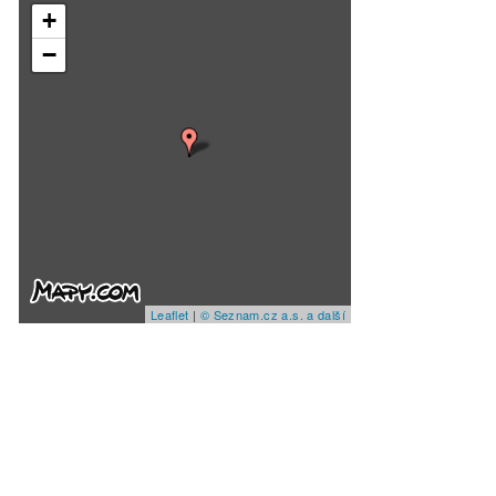
+
−
Leaflet
|
© Seznam.cz a.s. a další