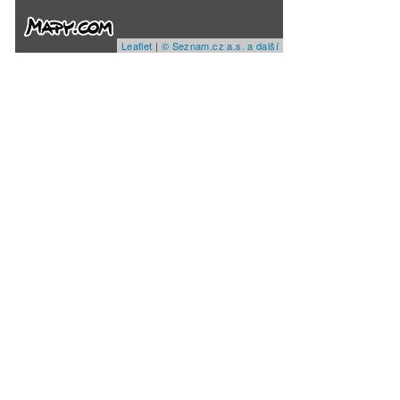
Leaflet
|
© Seznam.cz a.s. a další