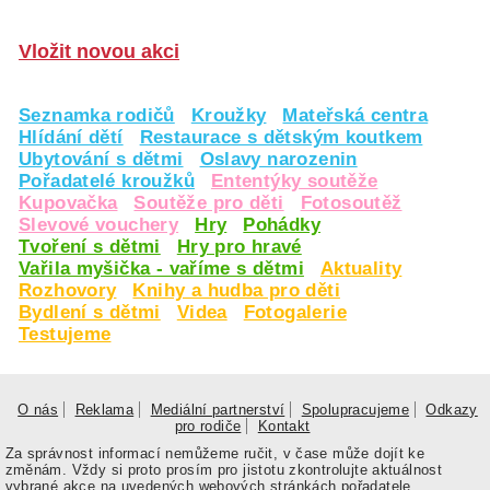
Vložit novou akci
Seznamka rodičů
Kroužky
Mateřská centra
Hlídání dětí
Restaurace s dětským koutkem
Ubytování s dětmi
Oslavy narozenin
Pořadatelé kroužků
Ententýky soutěže
Kupovačka
Soutěže pro děti
Fotosoutěž
Slevové vouchery
Hry
Pohádky
Tvoření s dětmi
Hry pro hravé
Vařila myšička - vaříme s dětmi
Aktuality
Rozhovory
Knihy a hudba pro děti
Bydlení s dětmi
Videa
Fotogalerie
Testujeme
O nás
Reklama
Mediální partnerství
Spolupracujeme
Odkazy
pro rodiče
Kontakt
Za správnost informací nemůžeme ručit, v čase může dojít ke
změnám. Vždy si proto prosím pro jistotu zkontrolujte aktuálnost
vybrané akce na uvedených webových stránkách pořadatele.