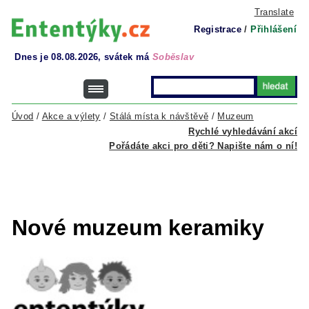
Translate
Registrace
/
Přihlášení
Dnes je 08.08.2026, svátek má
Soběslav
Úvod
/
Akce a výlety
/
Stálá místa k návštěvě
/
Muzeum
Rychlé vyhledávání akcí
Pořádáte akci pro děti? Napište nám o ní!
Nové muzeum keramiky