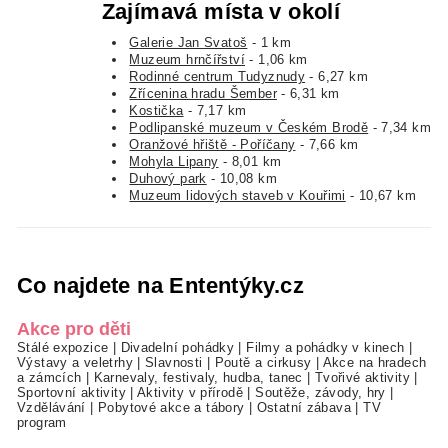
Zajímavá místa v okolí
Galerie Jan Svatoš
- 1 km
Muzeum hrnčířství
- 1,06 km
Rodinné centrum Tudyznudy
- 6,27 km
Zřícenina hradu Šember
- 6,31 km
Kostička
- 7,17 km
Podlipanské muzeum v Českém Brodě
- 7,34 km
Oranžové hřiště - Poříčany
- 7,66 km
Mohyla Lipany
- 8,01 km
Duhový park
- 10,08 km
Muzeum lidových staveb v Kouřimi
- 10,67 km
Co najdete na Ententýky.cz
Akce pro děti
Stálé expozice
|
Divadelní pohádky
|
Filmy a pohádky v kinech
|
Výstavy a veletrhy
|
Slavnosti
|
Poutě a cirkusy
|
Akce na hradech
a zámcích
|
Karnevaly, festivaly, hudba, tanec
|
Tvořivé aktivity
|
Sportovní aktivity
|
Aktivity v přírodě
|
Soutěže, závody, hry
|
Vzdělávání
|
Pobytové akce a tábory
|
Ostatní zábava
|
TV
program