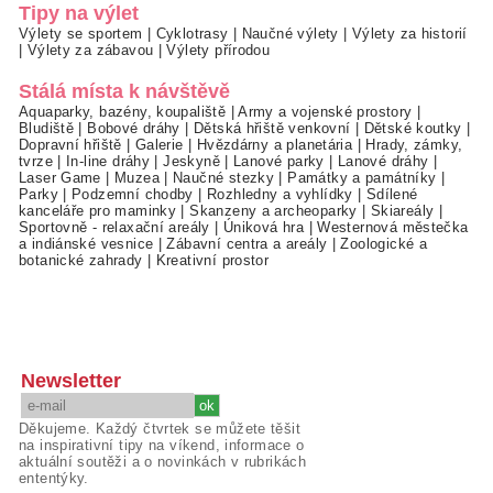
Tipy na výlet
Výlety se sportem
|
Cyklotrasy
|
Naučné výlety
|
Výlety za historií
|
Výlety za zábavou
|
Výlety přírodou
Stálá místa k návštěvě
Aquaparky, bazény, koupaliště
|
Army a vojenské prostory
|
Bludiště
|
Bobové dráhy
|
Dětská hřiště venkovní
|
Dětské koutky
|
Dopravní hřiště
|
Galerie
|
Hvězdárny a planetária
|
Hrady, zámky,
tvrze
|
In-line dráhy
|
Jeskyně
|
Lanové parky
|
Lanové dráhy
|
Laser Game
|
Muzea
|
Naučné stezky
|
Památky a památníky
|
Parky
|
Podzemní chodby
|
Rozhledny a vyhlídky
|
Sdílené
kanceláře pro maminky
|
Skanzeny a archeoparky
|
Skiareály
|
Sportovně - relaxační areály
|
Úniková hra
|
Westernová městečka
a indiánské vesnice
|
Zábavní centra a areály
|
Zoologické a
botanické zahrady
|
Kreativní prostor
Newsletter
Děkujeme. Každý čtvrtek se můžete těšit
na inspirativní tipy na víkend, informace o
aktuální soutěži a o novinkách v rubrikách
ententýky.