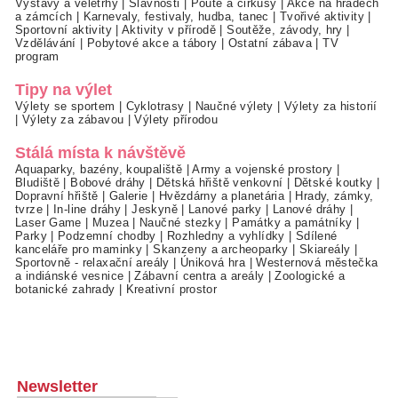
Výstavy a veletrhy
|
Slavnosti
|
Poutě a cirkusy
|
Akce na hradech
a zámcích
|
Karnevaly, festivaly, hudba, tanec
|
Tvořivé aktivity
|
Sportovní aktivity
|
Aktivity v přírodě
|
Soutěže, závody, hry
|
Vzdělávání
|
Pobytové akce a tábory
|
Ostatní zábava
|
TV
program
Tipy na výlet
Výlety se sportem
|
Cyklotrasy
|
Naučné výlety
|
Výlety za historií
|
Výlety za zábavou
|
Výlety přírodou
Stálá místa k návštěvě
Aquaparky, bazény, koupaliště
|
Army a vojenské prostory
|
Bludiště
|
Bobové dráhy
|
Dětská hřiště venkovní
|
Dětské koutky
|
Dopravní hřiště
|
Galerie
|
Hvězdárny a planetária
|
Hrady, zámky,
tvrze
|
In-line dráhy
|
Jeskyně
|
Lanové parky
|
Lanové dráhy
|
Laser Game
|
Muzea
|
Naučné stezky
|
Památky a památníky
|
Parky
|
Podzemní chodby
|
Rozhledny a vyhlídky
|
Sdílené
kanceláře pro maminky
|
Skanzeny a archeoparky
|
Skiareály
|
Sportovně - relaxační areály
|
Úniková hra
|
Westernová městečka
a indiánské vesnice
|
Zábavní centra a areály
|
Zoologické a
botanické zahrady
|
Kreativní prostor
Newsletter