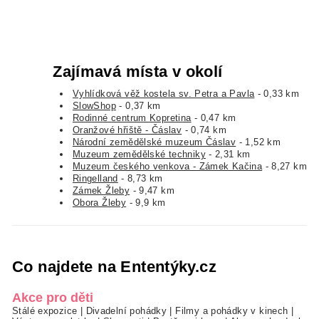
Zajímavá místa v okolí
Vyhlídková věž kostela sv. Petra a Pavla
- 0,33 km
SlowShop
- 0,37 km
Rodinné centrum Kopretina
- 0,47 km
Oranžové hřiště - Čáslav
- 0,74 km
Národní zemědělské muzeum Čáslav
- 1,52 km
Muzeum zemědělské techniky
- 2,31 km
Muzeum českého venkova - Zámek Kačina
- 8,27 km
Ringelland
- 8,73 km
Zámek Žleby
- 9,47 km
Obora Žleby
- 9,9 km
Co najdete na Ententýky.cz
Akce pro děti
Stálé expozice
|
Divadelní pohádky
|
Filmy a pohádky v kinech
|