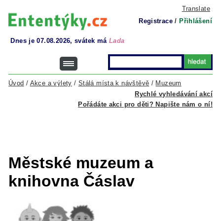
Translate
Registrace
/
Přihlášení
Dnes je 07.08.2026, svátek má
Lada
Úvod
/
Akce a výlety
/
Stálá místa k návštěvě
/
Muzeum
Rychlé vyhledávání akcí
Pořádáte akci pro děti? Napište nám o ní!
Městské muzeum a
knihovna Čáslav