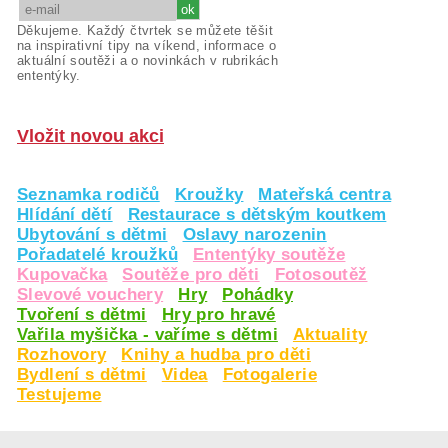
Děkujeme. Každý čtvrtek se můžete těšit
na inspirativní tipy na víkend, informace o
aktuální soutěži a o novinkách v rubrikách
ententýky.
Vložit novou akci
Seznamka rodičů
Kroužky
Mateřská centra
Hlídání dětí
Restaurace s dětským koutkem
Ubytování s dětmi
Oslavy narozenin
Pořadatelé kroužků
Ententýky soutěže
Kupovačka
Soutěže pro děti
Fotosoutěž
Slevové vouchery
Hry
Pohádky
Tvoření s dětmi
Hry pro hravé
Vařila myšička - vaříme s dětmi
Aktuality
Rozhovory
Knihy a hudba pro děti
Bydlení s dětmi
Videa
Fotogalerie
Testujeme