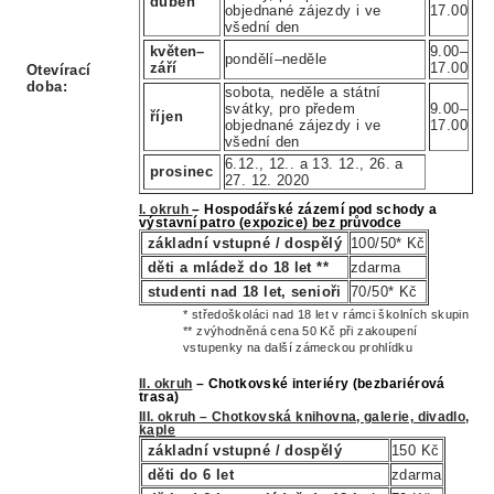
duben
objednané zájezdy i ve
17.00
všední den
květen–
9.00–
pondělí–neděle
září
17.00
Otevírací
doba:
sobota, neděle a státní
svátky, pro předem
9.00–
říjen
objednané zájezdy i ve
17.00
všední den
6.12., 12.. a 13. 12., 26. a
prosinec
27. 12. 2020
I.
okruh
– Hospodářské zázemí pod schody a
výstavní patro (expozice) bez průvodce
základní vstupné / dospělý
100/50* Kč
děti a mládež do 18 let **
zdarma
studenti nad 18 let, senioři
70/50* Kč
* středoškoláci nad 18 let v rámci školních skupin
** zvýhodněná cena 50 Kč při zakoupení
vstupenky na další zámeckou prohlídku
II. o
kruh
– Chotkovské interiéry (bezbariérová
trasa)
III. okruh
– Chotkovská knihovna, galerie, divadlo,
kaple
základní vstupné / dospělý
150 Kč
děti do 6 let
zdarma