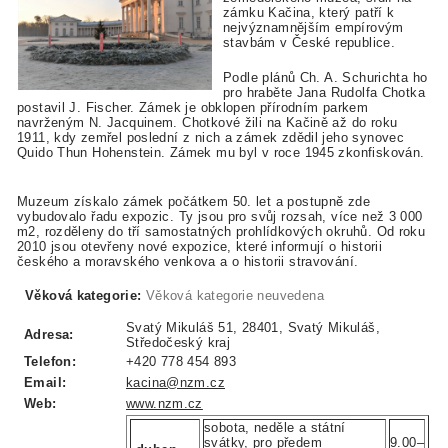
zámku Kačina, který patří k
nejvýznamnějším empírovým
stavbám v České republice.
Podle plánů Ch. A. Schurichta ho
pro hraběte Jana Rudolfa Chotka
postavil J. Fischer. Zámek je obklopen přírodním parkem
navrženým N. Jacquinem. Chotkové žili na Kačině až do roku
1911, kdy zemřel poslední z nich a zámek zdědil jeho synovec
Quido Thun Hohenstein. Zámek mu byl v roce 1945 zkonfiskován.
Muzeum získalo zámek počátkem 50. let a postupně zde
vybudovalo řadu expozic. Ty jsou pro svůj rozsah, více než 3 000
m2, rozděleny do tří samostatných prohlídkových okruhů. Od roku
2010 jsou otevřeny nové expozice, které informují o historii
českého a moravského venkova a o historii stravování.
Věková kategorie:
Věková kategorie neuvedena
Svatý Mikuláš 51, 28401, Svatý Mikuláš,
Adresa:
Středočeský kraj
Telefon:
+420 778 454 893
Email:
kacina@nzm.cz
Web:
www.nzm.cz
sobota, neděle a státní
svátky, pro předem
9.00–