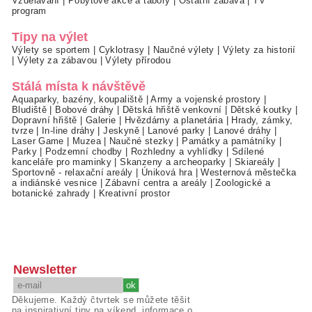
Vzdělávání
|
Pobytové akce a tábory
|
Ostatní zábava
|
TV
program
Tipy na výlet
Výlety se sportem
|
Cyklotrasy
|
Naučné výlety
|
Výlety za historií
|
Výlety za zábavou
|
Výlety přírodou
Stálá místa k návštěvě
Aquaparky, bazény, koupaliště
|
Army a vojenské prostory
|
Bludiště
|
Bobové dráhy
|
Dětská hřiště venkovní
|
Dětské koutky
|
Dopravní hřiště
|
Galerie
|
Hvězdárny a planetária
|
Hrady, zámky,
tvrze
|
In-line dráhy
|
Jeskyně
|
Lanové parky
|
Lanové dráhy
|
Laser Game
|
Muzea
|
Naučné stezky
|
Památky a památníky
|
Parky
|
Podzemní chodby
|
Rozhledny a vyhlídky
|
Sdílené
kanceláře pro maminky
|
Skanzeny a archeoparky
|
Skiareály
|
Sportovně - relaxační areály
|
Úniková hra
|
Westernová městečka
a indiánské vesnice
|
Zábavní centra a areály
|
Zoologické a
botanické zahrady
|
Kreativní prostor
Newsletter
Děkujeme. Každý čtvrtek se můžete těšit
na inspirativní tipy na víkend, informace o