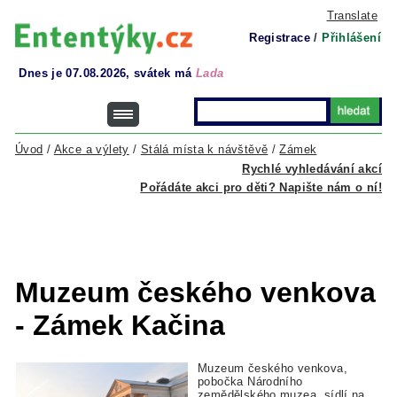
Translate
Registrace
/
Přihlášení
Dnes je 07.08.2026, svátek má
Lada
Úvod
/
Akce a výlety
/
Stálá místa k návštěvě
/
Zámek
Rychlé vyhledávání akcí
Pořádáte akci pro děti? Napište nám o ní!
Muzeum českého venkova
- Zámek Kačina
Muzeum českého venkova,
pobočka Národního
zemědělského muzea, sídlí na