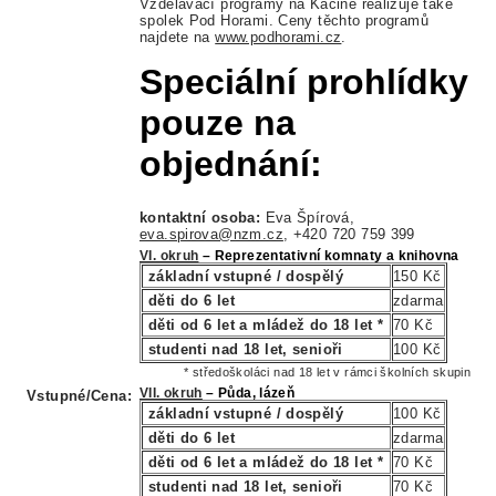
Vzdělávací programy na Kačině realizuje také
spolek Pod Horami. Ceny těchto programů
najdete na
www.podhorami.cz
.
Speciální prohlídky
pouze na
objednání:
kontaktní osoba:
Eva Špírová,
eva.spirova@nzm.cz
, +420 720 759 399
VI. okruh
– Reprezentativní komnaty a knihovna
základní vstupné / dospělý
150 Kč
děti do 6 let
zdarma
děti od 6 let a mládež do 18 let *
70 Kč
studenti nad 18 let, senioři
100 Kč
* středoškoláci nad 18 let v rámci školních skupin
VII. okruh
– Půda, lázeň
Vstupné/Cena:
základní vstupné / dospělý
100 Kč
děti do 6 let
zdarma
děti od 6 let a mládež do 18 let *
70 Kč
studenti nad 18 let, senioři
70 Kč