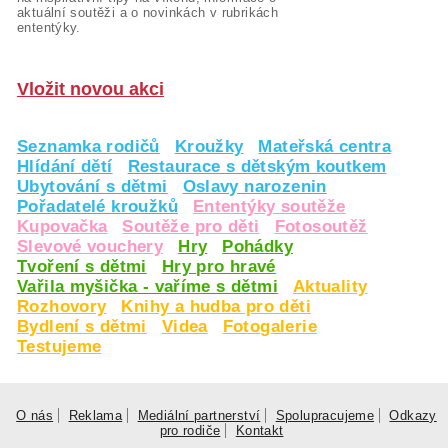
aktuální soutěži a o novinkách v rubrikách
ententýky.
Vložit novou akci
Seznamka rodičů
Kroužky
Mateřská centra
Hlídání dětí
Restaurace s dětským koutkem
Ubytování s dětmi
Oslavy narozenin
Pořadatelé kroužků
Ententýky soutěže
Kupovačka
Soutěže pro děti
Fotosoutěž
Slevové vouchery
Hry
Pohádky
Tvoření s dětmi
Hry pro hravé
Vařila myšička - vaříme s dětmi
Aktuality
Rozhovory
Knihy a hudba pro děti
Bydlení s dětmi
Videa
Fotogalerie
Testujeme
O nás
Reklama
Mediální partnerství
Spolupracujeme
Odkazy
pro rodiče
Kontakt