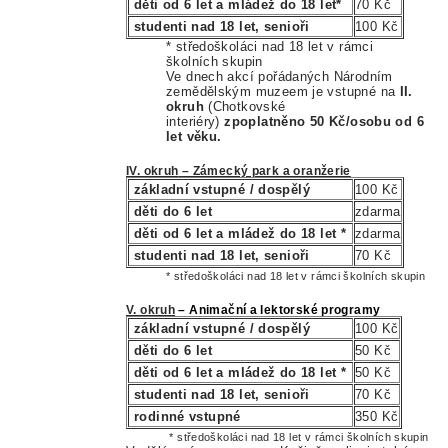
děti od 6 let a mládež do 18 let*
70 Kč
studenti nad 18 let, senioři
100 Kč
* středoškoláci nad 18 let v rámci
školních skupin
Ve dnech akcí pořádaných Národním
zemědělským muzeem je vstupné na
II.
okruh
(Chotkovské
interiéry)
zpoplatněno 50 Kč/oso
b
u od
6
let věku.
IV. okruh
– Zámecký park a oranžerie
základní vstupné / dospělý
100 Kč
děti do 6 let
zdarma
děti od 6 let a mládež do 18 let *
zdarma
studenti nad 18 let, senioři
70 Kč
* středoškoláci nad 18 let v rámci školních skupin
V. okruh
– Animační a lektorské programy
základní vstupné / dospělý
100 Kč
děti do 6 let
50 Kč
děti od 6 let a mládež do 18 let *
50 Kč
studenti nad 18 let, senioři
70 Kč
rodinné vstupné
350 Kč
* středoškoláci nad 18 let v rámci školních skupin