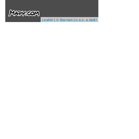
Leaflet
|
© Seznam.cz a.s. a další