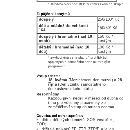
* středoškoláci nad 18 let v rámci školních skupin
Zapůjčení kostýmů
dospělý
250/100* Kč
děti a mládež do velikosti
150/50* Kč
164
dospělý / hromadné (nad 10
150 Kč /
osob)
kostým
dětský / hromadné (nad 10
100 Kč /
dětí)
kostým
* zvýhodněná cena platí při prohlídkách
spojených s animačním nebo lektorským
programem
Vstup zdarma
18. května
(
Mezinárodní den muzeí) a
28.
října
(Den vzniku samostatného
československého státu)
Resortní dny
Každou první neděli v měsíci od dubna do
října pro všechny pracovníky ze
zemědělství vstup do muzea zdarma.
Osvobozeni od vstupného:
děti z dětských domovů, SOS vesniček,
FOD;
držitelé průkazů ZP, ZTP, ZTP/P a jejich