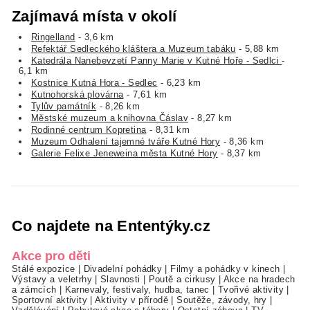
Zajímavá místa v okolí
Ringelland
- 3,6 km
Refektář Sedleckého kláštera a Muzeum tabáku
- 5,88 km
Katedrála Nanebevzetí Panny Marie v Kutné Hoře - Sedlci
-
6,1 km
Kostnice Kutná Hora - Sedlec
- 6,23 km
Kutnohorská plovárna
- 7,61 km
Tylův památník
- 8,26 km
Městské muzeum a knihovna Čáslav
- 8,27 km
Rodinné centrum Kopretina
- 8,31 km
Muzeum Odhalení tajemné tváře Kutné Hory
- 8,36 km
Galerie Felixe Jeneweina města Kutné Hory
- 8,37 km
Co najdete na Ententýky.cz
Akce pro děti
Stálé expozice
|
Divadelní pohádky
|
Filmy a pohádky v kinech
|
Výstavy a veletrhy
|
Slavnosti
|
Poutě a cirkusy
|
Akce na hradech
a zámcích
|
Karnevaly, festivaly, hudba, tanec
|
Tvořivé aktivity
|
Sportovní aktivity
|
Aktivity v přírodě
|
Soutěže, závody, hry
|