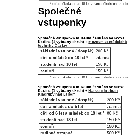
* středoškoláci nad 18 let v rámci školních skupin
Společné
vstupenky
Společná vstupenka
muzeum českého venkova
Kačina (1 vybraný okruh) +
muzeum zemědělské
techniky Čáslav
základní vstupné / dospělý
200 Kč
děti a mládež do 18 let *
zdarma
studenti nad 18 let
150 Kč
senioři
150 Kč
* středoškoláci nad 18 let v rámci školních skupin
Společná vstupenka
muzeum českého venkova
Kačina (1 vybraný okruh) +
Národní hřebčín
Kladruby nad Labem
základní vstupné / dospělý
200 Kč
děti a mládež do 6 let
zdarma
děti od 6 let a mládež do 18 let *
80 Kč
studenti nad 18 let
150 Kč
senioři
150 Kč
rodinné vstupné
500 Kč