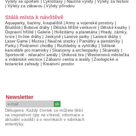
Výlety se sportem
|
Cyklotrasy
|
Naučné výlety
|
Výlety za historií
|
Výlety za zábavou
|
Výlety přírodou
Stálá místa k návštěvě
Aquaparky, bazény, koupaliště
|
Army a vojenské prostory
|
Bludiště
|
Bobové dráhy
|
Dětská hřiště venkovní
|
Dětské koutky
|
Dopravní hřiště
|
Galerie
|
Hvězdárny a planetária
|
Hrady, zámky,
tvrze
|
In-line dráhy
|
Jeskyně
|
Lanové parky
|
Lanové dráhy
|
Laser Game
|
Muzea
|
Naučné stezky
|
Památky a památníky
|
Parky
|
Podzemní chodby
|
Rozhledny a vyhlídky
|
Sdílené
kanceláře pro maminky
|
Skanzeny a archeoparky
|
Skiareály
|
Sportovně - relaxační areály
|
Úniková hra
|
Westernová městečka
a indiánské vesnice
|
Zábavní centra a areály
|
Zoologické a
botanické zahrady
|
Kreativní prostor
Newsletter
Děkujeme. Každý čtvrtek se můžete těšit
na inspirativní tipy na víkend, informace o
aktuální soutěži a o novinkách v rubrikách
ententýky.