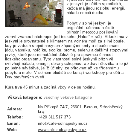
z jeskyní je něčím specifická,
každá má jinou rozlohu, energii,
náladu neboli ducha.
Pobyt v solné jeskyni je
originální, účinnou a čistě
přírodní metodou posilování
zdraví zvanou haloterapie (od řeckého „Halos“ = sůl). Mikroklima v
jeskyni je srovnatelné s klimatem na volném moři za silné bouře,
kdy je vzduch stejně nasycen zápornými ionty a sloučeninami
jódu, vápníku, hořčíku, sodíku, bromu, selenu a dalšími stopovými
prvky, které jsou mimořádně důležité pro správnou činnost
lidského organismu. Tyto vlastnosti solné jeskyně příznivě
ovlivňují náladu, energii, obranyschopnost a zdraví člověka a to již
po jedné návštěvě, jejíž účinky lze přirovnat až ke třídennímu
pobytu u moře. V solném bludišti se konají workshopy pro děti a
Dny otevřených dveří.
Kúra trvá 45 minut a začíná vždy v celou hodinu.
Věková kategorie:
všechny věkové kategorie
Na Příkopě 74/7, 26601, Beroun, Středočeský
Adresa:
kraj
Telefon:
+420 311 517 373
Email:
info@cafe-solnajeskyne.cz
Web:
www.cafe-solnajeskyne.cz