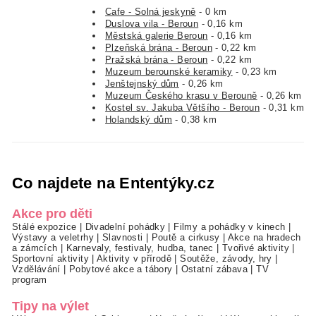
Cafe - Solná jeskyně
- 0 km
Duslova vila - Beroun
- 0,16 km
Městská galerie Beroun
- 0,16 km
Plzeňská brána - Beroun
- 0,22 km
Pražská brána - Beroun
- 0,22 km
Muzeum berounské keramiky
- 0,23 km
Jenštejnský dům
- 0,26 km
Muzeum Českého krasu v Berouně
- 0,26 km
Kostel sv. Jakuba Většího - Beroun
- 0,31 km
Holandský dům
- 0,38 km
Co najdete na Ententýky.cz
Akce pro děti
Stálé expozice
|
Divadelní pohádky
|
Filmy a pohádky v kinech
|
Výstavy a veletrhy
|
Slavnosti
|
Poutě a cirkusy
|
Akce na hradech
a zámcích
|
Karnevaly, festivaly, hudba, tanec
|
Tvořivé aktivity
|
Sportovní aktivity
|
Aktivity v přírodě
|
Soutěže, závody, hry
|
Vzdělávání
|
Pobytové akce a tábory
|
Ostatní zábava
|
TV
program
Tipy na výlet