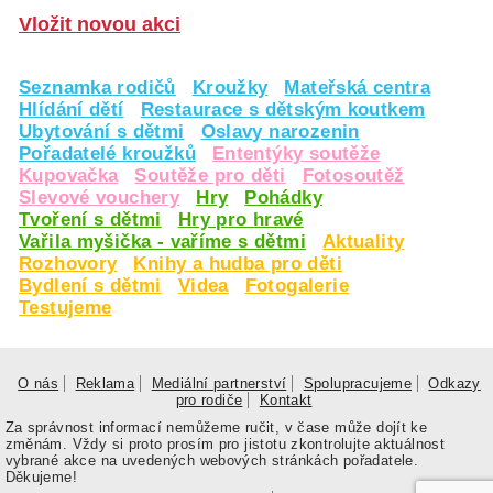
Vložit novou akci
Seznamka rodičů
Kroužky
Mateřská centra
Hlídání dětí
Restaurace s dětským koutkem
Ubytování s dětmi
Oslavy narozenin
Pořadatelé kroužků
Ententýky soutěže
Kupovačka
Soutěže pro děti
Fotosoutěž
Slevové vouchery
Hry
Pohádky
Tvoření s dětmi
Hry pro hravé
Vařila myšička - vaříme s dětmi
Aktuality
Rozhovory
Knihy a hudba pro děti
Bydlení s dětmi
Videa
Fotogalerie
Testujeme
O nás
Reklama
Mediální partnerství
Spolupracujeme
Odkazy
pro rodiče
Kontakt
Za správnost informací nemůžeme ručit, v čase může dojít ke
změnám. Vždy si proto prosím pro jistotu zkontrolujte aktuálnost
vybrané akce na uvedených webových stránkách pořadatele.
Děkujeme!