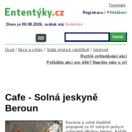
Translate
Registrace
/
Přihlášení
Dnes je 08.08.2026, svátek má
Soběslav
Úvod
/
Akce a výlety
/
Stálá místa k návštěvě
/
Jeskyně
Rychlé vyhledávání akcí
Pořádáte akci pro děti? Napište nám o ní!
Cafe - Solná jeskyně
Beroun
Kavárna a solné bludiště
propojené ze tří solných jeskyní
vybavené dětskou hernou. Každá