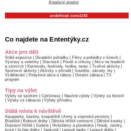
Kreativní prostor
undefined zone1142
Co najdete na Ententýky.cz
Akce pro děti
Stálé expozice
|
Divadelní pohádky
|
Filmy a pohádky v kinech
|
Výstavy a veletrhy
|
Slavnosti
|
Poutě a cirkusy
|
Akce na hradech
a zámcích
|
Karnevaly, festivaly, hudba, tanec
|
Tvořivé aktivity
|
Sportovní aktivity
|
Aktivity v přírodě
|
Soutěže, závody, hry
|
Vzdělávání
|
Pobytové akce a tábory
|
Ostatní zábava
|
TV
program
Tipy na výlet
Výlety se sportem
|
Cyklotrasy
|
Naučné výlety
|
Výlety za historií
|
Výlety za zábavou
|
Výlety přírodou
Stálá místa k návštěvě
Aquaparky, bazény, koupaliště
|
Army a vojenské prostory
|
Bludiště
|
Bobové dráhy
|
Dětská hřiště venkovní
|
Dětské koutky
|
Dopravní hřiště
|
Galerie
|
Hvězdárny a planetária
|
Hrady, zámky,
tvrze
|
In-line dráhy
|
Jeskyně
|
Lanové parky
|
Lanové dráhy
|