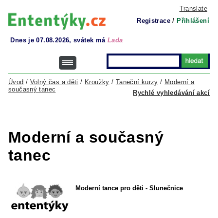
Translate
Registrace
/
Přihlášení
Dnes je 07.08.2026, svátek má
Lada
Úvod
/
Volný čas a děti
/
Kroužky
/
Taneční kurzy
/
Moderní a
současný tanec
Rychlé vyhledávání akcí
Moderní a současný
tanec
Moderní tance pro děti - Slunečnice