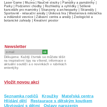
Laser Game
|
Muzea
|
Naučné stezky
|
Památky a památníky
|
Parky
|
Podzemní chodby
|
Rozhledny a vyhlídky
|
Sdílené
kanceláře pro maminky
|
Skanzeny a archeoparky
|
Skiareály
|
Sportovně - relaxační areály
|
Úniková hra
|
Westernová městečka
a indiánské vesnice
|
Zábavní centra a areály
|
Zoologické a
botanické zahrady
|
Kreativní prostor
Newsletter
Děkujeme. Každý čtvrtek se můžete těšit
na inspirativní tipy na víkend, informace o
aktuální soutěži a o novinkách v rubrikách
ententýky.
Vložit novou akci
Seznamka rodičů
Kroužky
Mateřská centra
Hlídání dětí
Restaurace s dětským koutkem
Ubytování s dětmi
Oslavy narozenin