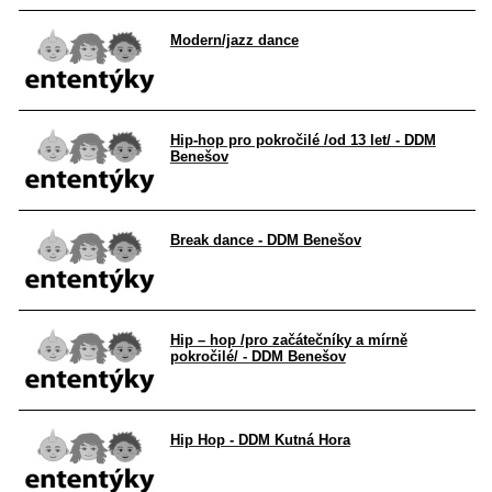
Modern/jazz dance
Hip-hop pro pokročilé /od 13 let/ - DDM
Benešov
Break dance - DDM Benešov
Hip – hop /pro začátečníky a mírně
pokročilé/ - DDM Benešov
Hip Hop - DDM Kutná Hora