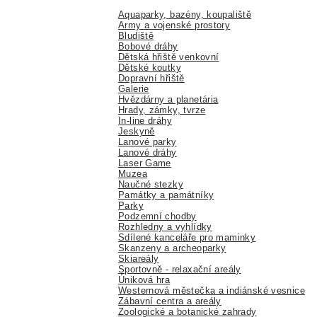
Aquaparky, bazény, koupaliště
Army a vojenské prostory
Bludiště
Bobové dráhy
Dětská hřiště venkovní
Dětské koutky
Dopravní hřiště
Galerie
Hvězdárny a planetária
Hrady, zámky, tvrze
In-line dráhy
Jeskyně
Lanové parky
Lanové dráhy
Laser Game
Muzea
Naučné stezky
Památky a památníky
Parky
Podzemní chodby
Rozhledny a vyhlídky
Sdílené kanceláře pro maminky
Skanzeny a archeoparky
Skiareály
Sportovně - relaxační areály
Úniková hra
Westernová městečka a indiánské vesnice
Zábavní centra a areály
Zoologické a botanické zahrady