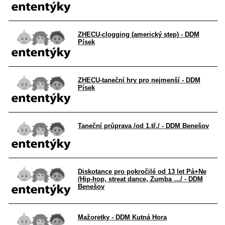
ZHECU-clogging (americký step) - DDM
Písek
ZHECU-taneční hry pro nejmenší - DDM
Písek
Taneční průprava /od 1.tř./ - DDM Benešov
Diskotance pro pokročilé od 13 let Pá+Ne
/Hip-hop, streat dance, Zumba …/ - DDM
Benešov
Mažoretky - DDM Kutná Hora