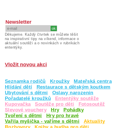
Newsletter
Děkujeme. Každý čtvrtek se můžete těšit
na inspirativní tipy na víkend, informace o
aktuální soutěži a o novinkách v rubrikách
ententýky.
Vložit novou akci
Seznamka rodičů
Kroužky
Mateřská centra
Hlídání dětí
Restaurace s dětským koutkem
Ubytování s dětmi
Oslavy narozenin
Pořadatelé kroužků
Ententýky soutěže
Kupovačka
Soutěže pro děti
Fotosoutěž
Slevové vouchery
Hry
Pohádky
Tvoření s dětmi
Hry pro hravé
Vařila myšička - vaříme s dětmi
Aktuality
Rozhovory
Knihy a hudba pro děti