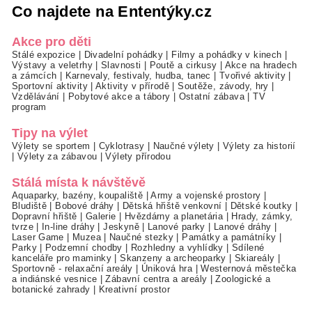
Co najdete na Ententýky.cz
Akce pro děti
Stálé expozice
|
Divadelní pohádky
|
Filmy a pohádky v kinech
|
Výstavy a veletrhy
|
Slavnosti
|
Poutě a cirkusy
|
Akce na hradech
a zámcích
|
Karnevaly, festivaly, hudba, tanec
|
Tvořivé aktivity
|
Sportovní aktivity
|
Aktivity v přírodě
|
Soutěže, závody, hry
|
Vzdělávání
|
Pobytové akce a tábory
|
Ostatní zábava
|
TV
program
Tipy na výlet
Výlety se sportem
|
Cyklotrasy
|
Naučné výlety
|
Výlety za historií
|
Výlety za zábavou
|
Výlety přírodou
Stálá místa k návštěvě
Aquaparky, bazény, koupaliště
|
Army a vojenské prostory
|
Bludiště
|
Bobové dráhy
|
Dětská hřiště venkovní
|
Dětské koutky
|
Dopravní hřiště
|
Galerie
|
Hvězdárny a planetária
|
Hrady, zámky,
tvrze
|
In-line dráhy
|
Jeskyně
|
Lanové parky
|
Lanové dráhy
|
Laser Game
|
Muzea
|
Naučné stezky
|
Památky a památníky
|
Parky
|
Podzemní chodby
|
Rozhledny a vyhlídky
|
Sdílené
kanceláře pro maminky
|
Skanzeny a archeoparky
|
Skiareály
|
Sportovně - relaxační areály
|
Úniková hra
|
Westernová městečka
a indiánské vesnice
|
Zábavní centra a areály
|
Zoologické a
botanické zahrady
|
Kreativní prostor