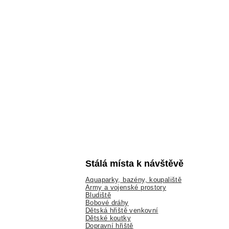
Stálá místa k návštěvě
Aquaparky, bazény, koupaliště
Army a vojenské prostory
Bludiště
Bobové dráhy
Dětská hřiště venkovní
Dětské koutky
Dopravní hřiště