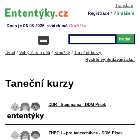
Translate
Registrace
/
Přihlášení
Dnes je 06.08.2026, svátek má
Oldřiška
Úvod
/
Volný čas a děti
/
Kroužky
/
Taneční kurzy
Rychlé vyhledávání akcí
Taneční kurzy
DDR - Stepmania - DDM Písek
ZHECU - pro tancechtivce - DDM Písek