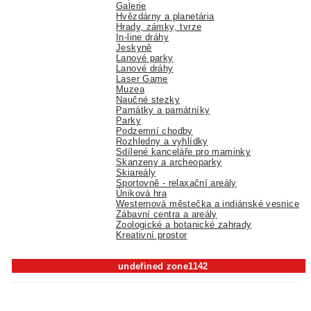
Galerie
Hvězdárny a planetária
Hrady, zámky, tvrze
In-line dráhy
Jeskyně
Lanové parky
Lanové dráhy
Laser Game
Muzea
Naučné stezky
Památky a památníky
Parky
Podzemní chodby
Rozhledny a vyhlídky
Sdílené kanceláře pro maminky
Skanzeny a archeoparky
Skiareály
Sportovně - relaxační areály
Úniková hra
Westernová městečka a indiánské vesnice
Zábavní centra a areály
Zoologické a botanické zahrady
Kreativní prostor
undefined zone1142