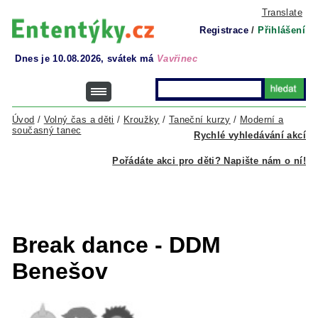
Translate
Registrace
/
Přihlášení
Dnes je 10.08.2026, svátek má
Vavřinec
Úvod
/
Volný čas a děti
/
Kroužky
/
Taneční kurzy
/
Moderní a
současný tanec
Rychlé vyhledávání akcí
Pořádáte akci pro děti? Napište nám o ní!
Break dance - DDM
Benešov