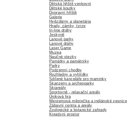
Dětská hřiště venkovní
Dětské koutky
Dopravní hřiště
Galerie
Hvězdárny a planetária
Hrady, zámky, tvrze
In-line dráhy
Jeskyně
Lanové parky
Lanové dráhy
Laser Game
Muzea
Naučné stezky
Památky a památníky
Parky
Podzemní chodby
Rozhledny a vyhlídky
Sdílené kanceláře pro maminky
Skanzeny a archeoparky
Skiareály
Sportovně - relaxační areály
Úniková hra
Westernová městečka a indiánské vesnice
Zábavní centra a areály
Zoologické a botanické zahrady
Kreativní prostor