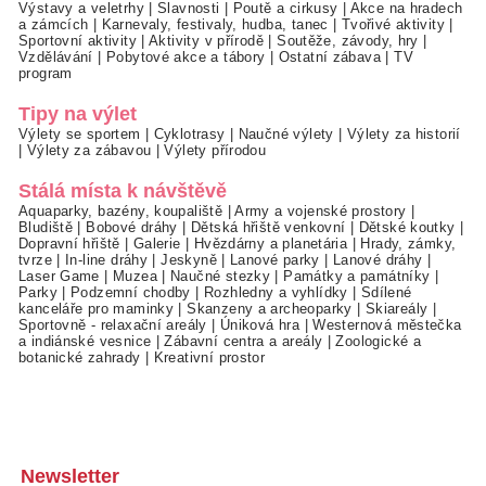
Výstavy a veletrhy
|
Slavnosti
|
Poutě a cirkusy
|
Akce na hradech
a zámcích
|
Karnevaly, festivaly, hudba, tanec
|
Tvořivé aktivity
|
Sportovní aktivity
|
Aktivity v přírodě
|
Soutěže, závody, hry
|
Vzdělávání
|
Pobytové akce a tábory
|
Ostatní zábava
|
TV
program
Tipy na výlet
Výlety se sportem
|
Cyklotrasy
|
Naučné výlety
|
Výlety za historií
|
Výlety za zábavou
|
Výlety přírodou
Stálá místa k návštěvě
Aquaparky, bazény, koupaliště
|
Army a vojenské prostory
|
Bludiště
|
Bobové dráhy
|
Dětská hřiště venkovní
|
Dětské koutky
|
Dopravní hřiště
|
Galerie
|
Hvězdárny a planetária
|
Hrady, zámky,
tvrze
|
In-line dráhy
|
Jeskyně
|
Lanové parky
|
Lanové dráhy
|
Laser Game
|
Muzea
|
Naučné stezky
|
Památky a památníky
|
Parky
|
Podzemní chodby
|
Rozhledny a vyhlídky
|
Sdílené
kanceláře pro maminky
|
Skanzeny a archeoparky
|
Skiareály
|
Sportovně - relaxační areály
|
Úniková hra
|
Westernová městečka
a indiánské vesnice
|
Zábavní centra a areály
|
Zoologické a
botanické zahrady
|
Kreativní prostor
Newsletter