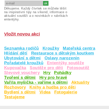
Děkujeme. Každý čtvrtek se můžete těšit
na inspirativní tipy na víkend, informace o
aktuální soutěži a o novinkách v rubrikách
ententýky.
Vložit novou akci
Seznamka rodičů
Kroužky
Mateřská centra
Hlídání dětí
Restaurace s dětským koutkem
Ubytování s dětmi
Oslavy narozenin
Pořadatelé kroužků
Ententýky soutěže
Kupovačka
Soutěže pro děti
Fotosoutěž
Slevové vouchery
Hry
Pohádky
Tvoření s dětmi
Hry pro hravé
Vařila myšička - vaříme s dětmi
Aktuality
Rozhovory
Knihy a hudba pro děti
Bydlení s dětmi
Videa
Fotogalerie
Testujeme