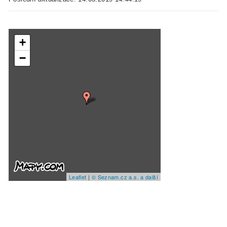
+
−
Leaflet
|
© Seznam.cz a.s. a další