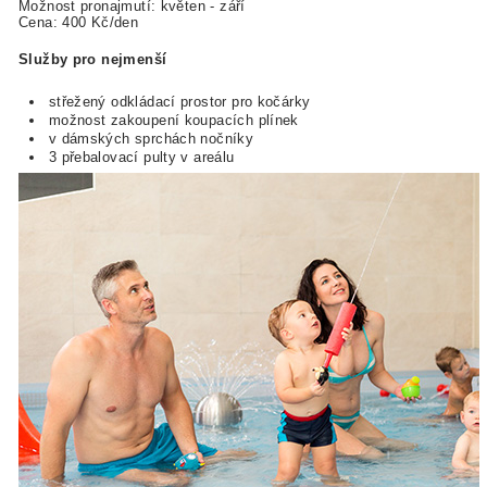
Možnost pronajmutí: květen - září
Cena: 400 Kč/den
Služby pro nejmenší
střežený odkládací prostor pro kočárky
možnost zakoupení koupacích plínek
v dámských sprchách nočníky
3 přebalovací pulty v areálu