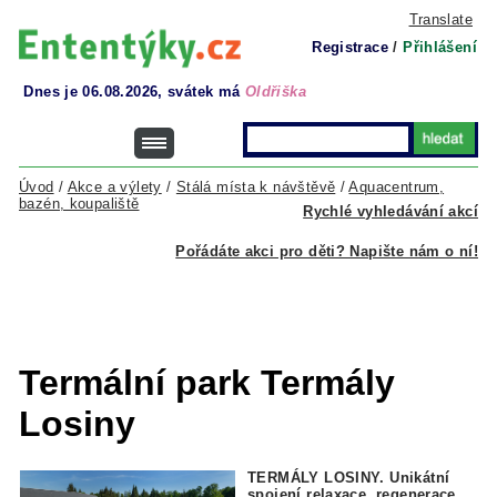
Translate
Registrace
/
Přihlášení
Dnes je 06.08.2026, svátek má
Oldřiška
Úvod
/
Akce a výlety
/
Stálá místa k návštěvě
/
Aquacentrum,
bazén, koupaliště
Rychlé vyhledávání akcí
Pořádáte akci pro děti? Napište nám o ní!
Termální park Termály
Losiny
TERMÁLY LOSINY. Unikátní
spojení relaxace, regenerace,