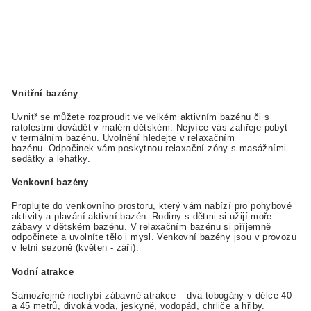
Vnitřní bazény
Uvnitř se můžete rozproudit ve velkém aktivním bazénu či s
ratolestmi dovádět v malém dětském. Nejvíce vás zahřeje pobyt
v termálním bazénu. Uvolnění hledejte v relaxačním
bazénu. Odpočinek vám poskytnou relaxační zóny s masážními
sedátky a lehátky.
Venkovní bazény
Proplujte do venkovního prostoru, který vám nabízí pro pohybové
aktivity a plavání aktivní bazén. Rodiny s dětmi si užijí moře
zábavy v dětském bazénu. V relaxačním bazénu si příjemně
odpočinete a uvolníte tělo i mysl. Venkovní bazény jsou v provozu
v letní sezoně (květen - září).
Vodní atrakce
Samozřejmě nechybí zábavné atrakce – dva tobogány v délce 40
a 45 metrů, divoká voda, jeskyně, vodopád, chrliče a hřiby.