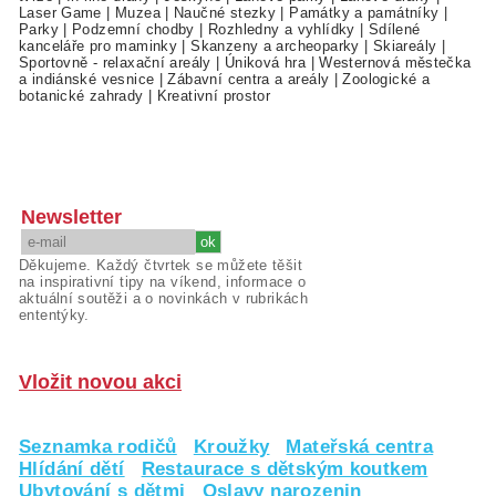
Laser Game
|
Muzea
|
Naučné stezky
|
Památky a památníky
|
Parky
|
Podzemní chodby
|
Rozhledny a vyhlídky
|
Sdílené
kanceláře pro maminky
|
Skanzeny a archeoparky
|
Skiareály
|
Sportovně - relaxační areály
|
Úniková hra
|
Westernová městečka
a indiánské vesnice
|
Zábavní centra a areály
|
Zoologické a
botanické zahrady
|
Kreativní prostor
Newsletter
Děkujeme. Každý čtvrtek se můžete těšit
na inspirativní tipy na víkend, informace o
aktuální soutěži a o novinkách v rubrikách
ententýky.
Vložit novou akci
Seznamka rodičů
Kroužky
Mateřská centra
Hlídání dětí
Restaurace s dětským koutkem
Ubytování s dětmi
Oslavy narozenin