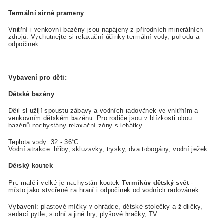
Termální sirné prameny
Vnitřní i venkovní bazény jsou napájeny z přírodních minerálních
zdrojů. Vychutnejte si relaxační účinky termální vody, pohodu a
odpočinek.
Vybavení pro děti:
Dětské bazény
Děti si užijí spoustu zábavy a vodních radovánek ve vnitřním a
venkovním dětském bazénu. Pro rodiče jsou v blízkosti obou
bazénů nachystány relaxační zóny s lehátky.
Teplota vody: 32 - 36°C
Vodní atrakce: hřiby, skluzavky, trysky, dva tobogány, vodní ježek
Dětský koutek
Pro malé i velké je nachystán koutek
Termíkův dětský svět
-
místo jako stvořené na hraní i odpočinek od vodních radovánek.
Vybavení: plastové míčky v ohrádce, dětské stolečky a židličky,
sedací pytle, stolní a jiné hry, plyšové hračky, TV