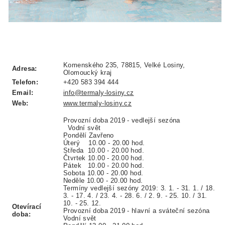
Komenského 235, 78815, Velké Losiny,
Adresa:
Olomoucký kraj
Telefon:
+420 583 394 444
Email:
info@termaly-losiny.cz
Web:
www.termaly-losiny.cz
Provozní doba 2019 - vedlejší sezóna
Vodní svět
Pondělí Zavřeno
Úterý 10.00 - 20.00 hod.
Středa 10.00 - 20.00 hod.
Čtvrtek 10.00 - 20.00 hod.
Pátek 10.00 - 20.00 hod.
Sobota 10.00 - 20.00 hod.
Neděle 10.00 - 20.00 hod.
Termíny vedlejší sezóny 2019: 3. 1. - 31. 1. / 18.
3. - 17. 4. / 23. 4. - 28. 6. / 2. 9. - 25. 10. / 31.
10. - 25. 12.
Otevírací
Provozní doba 2019 - hlavní a sváteční sezóna
doba:
Vodní svět