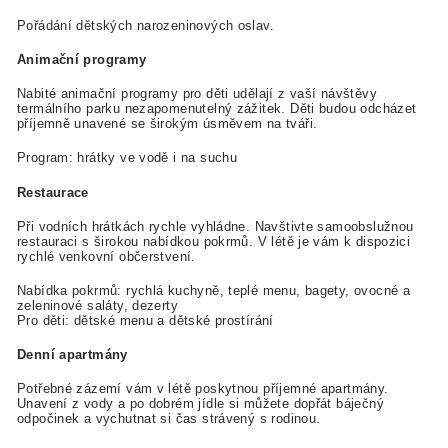
Pořádání dětských narozeninových oslav.
Animační programy
Nabité animační programy pro děti udělají z vaší návštěvy
termálního parku nezapomenutelný zážitek. Děti budou odcházet
příjemně unavené se širokým úsměvem na tváři.
Program: hrátky ve vodě i na suchu
Restaurace
Při vodních hrátkách rychle vyhládne. Navštivte samoobslužnou
restauraci s širokou nabídkou pokrmů. V létě je vám k dispozici
rychlé venkovní občerstvení.
Nabídka pokrmů: rychlá kuchyně, teplé menu, bagety, ovocné a
zeleninové saláty, dezerty
Pro děti: dětské menu a dětské prostírání
Denní apartmány
Potřebné zázemí vám v létě poskytnou příjemné apartmány.
Unavení z vody a po dobrém jídle si můžete dopřát báječný
odpočinek a vychutnat si čas strávený s rodinou.