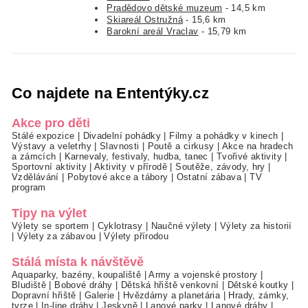
Pradědovo dětské muzeum
- 14,5 km
Skiareál Ostružná
- 15,6 km
Barokní areál Vraclav
- 15,79 km
Co najdete na Ententýky.cz
Akce pro děti
Stálé expozice
|
Divadelní pohádky
|
Filmy a pohádky v kinech
|
Výstavy a veletrhy
|
Slavnosti
|
Poutě a cirkusy
|
Akce na hradech
a zámcích
|
Karnevaly, festivaly, hudba, tanec
|
Tvořivé aktivity
|
Sportovní aktivity
|
Aktivity v přírodě
|
Soutěže, závody, hry
|
Vzdělávání
|
Pobytové akce a tábory
|
Ostatní zábava
|
TV
program
Tipy na výlet
Výlety se sportem
|
Cyklotrasy
|
Naučné výlety
|
Výlety za historií
|
Výlety za zábavou
|
Výlety přírodou
Stálá místa k návštěvě
Aquaparky, bazény, koupaliště
|
Army a vojenské prostory
|
Bludiště
|
Bobové dráhy
|
Dětská hřiště venkovní
|
Dětské koutky
|
Dopravní hřiště
|
Galerie
|
Hvězdárny a planetária
|
Hrady, zámky,
tvrze
|
In-line dráhy
|
Jeskyně
|
Lanové parky
|
Lanové dráhy
|