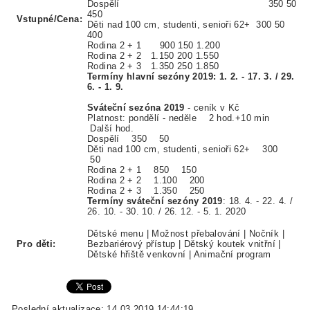
Dospělí 350 50
450
Vstupné/Cena:
Děti nad 100 cm, studenti, senioři 62+ 300 50
400
Rodina 2 + 1 900 150 1.200
Rodina 2 + 2 1.150 200 1.550
Rodina 2 + 3 1.350 250 1.850
Termíny hlavní sezóny 2019: 1. 2. - 17. 3. / 29.
6. - 1. 9.
Sváteční sezóna 2019
- ceník v Kč
Platnost: pondělí - neděle 2 hod.+10 min
Další hod.
Dospělí 350 50
Děti nad 100 cm, studenti, senioři 62+ 300
50
Rodina 2 + 1 850 150
Rodina 2 + 2 1.100 200
Rodina 2 + 3 1.350 250
Termíny sváteční sezóny 2019
: 18. 4. - 22. 4. /
26. 10. - 30. 10. / 26. 12. - 5. 1. 2020
Dětské menu | Možnost přebalování | Nočník |
Pro děti:
Bezbariérový přístup | Dětský koutek vnitřní |
Dětské hřiště venkovní | Animační program
Poslední aktualizace: 14.03.2019 14:44:19