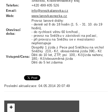
Sněžkou, Královéhradecký kraj
Telefon:
+420 499 405 526
Email:
info@snezkalanovka.cz
Web:
www.lanovkasnezka.cz
Provoz lanové dráhy:
- denně od 8 do 18 hodin (1. 5. - 31. 10. do 19
hodin),
Otevírací
- do rychlosti větru 60 km/hod.,
doba:
- provoz na Sněžku v závislosti na počasí,
- při provozu na Sněžku se v mezistanici
nepřestupuje
Dospělý 1 jízda z Pece pod Sněžkou na vrchol
Sněžky 210,- Kč, obousměrná jízda 390,- Kč
Děti do 10 let, ZTP, psi 100,- Kč/jízda nahoru;
Vstupné/Cena:
180,- Kč/obousměrná jízda
Děti do 5 let zdarma
Poslední aktualizace: 04.05.2014 20:07:49
+