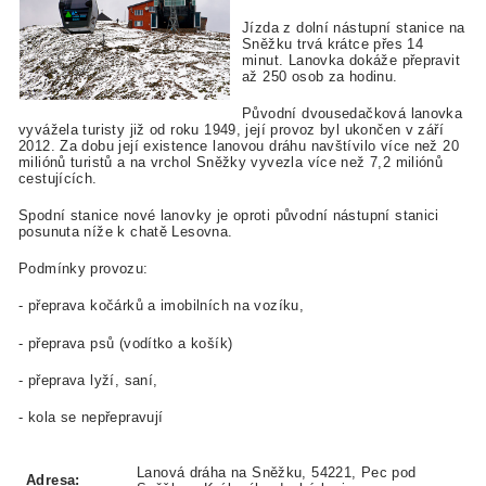
Jízda z dolní nástupní stanice na
Sněžku trvá krátce přes 14
minut. Lanovka dokáže přepravit
až 250 osob za hodinu.
Původní dvousedačková lanovka
vyvážela turisty již od roku 1949, její provoz byl ukončen v září
2012. Za dobu její existence lanovou dráhu navštívilo více než 20
miliónů turistů a na vrchol Sněžky vyvezla více než 7,2 miliónů
cestujících.
Spodní stanice nové lanovky je oproti původní nástupní stanici
posunuta níže k chatě Lesovna.
Podmínky provozu:
- přeprava kočárků a imobilních na vozíku,
- přeprava psů (vodítko a košík)
- přeprava lyží, saní,
- kola se nepřepravují
Lanová dráha na Sněžku, 54221, Pec pod
Adresa: