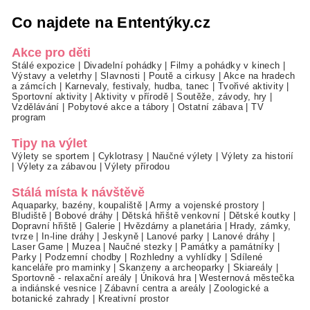
Co najdete na Ententýky.cz
Akce pro děti
Stálé expozice
|
Divadelní pohádky
|
Filmy a pohádky v kinech
|
Výstavy a veletrhy
|
Slavnosti
|
Poutě a cirkusy
|
Akce na hradech
a zámcích
|
Karnevaly, festivaly, hudba, tanec
|
Tvořivé aktivity
|
Sportovní aktivity
|
Aktivity v přírodě
|
Soutěže, závody, hry
|
Vzdělávání
|
Pobytové akce a tábory
|
Ostatní zábava
|
TV
program
Tipy na výlet
Výlety se sportem
|
Cyklotrasy
|
Naučné výlety
|
Výlety za historií
|
Výlety za zábavou
|
Výlety přírodou
Stálá místa k návštěvě
Aquaparky, bazény, koupaliště
|
Army a vojenské prostory
|
Bludiště
|
Bobové dráhy
|
Dětská hřiště venkovní
|
Dětské koutky
|
Dopravní hřiště
|
Galerie
|
Hvězdárny a planetária
|
Hrady, zámky,
tvrze
|
In-line dráhy
|
Jeskyně
|
Lanové parky
|
Lanové dráhy
|
Laser Game
|
Muzea
|
Naučné stezky
|
Památky a památníky
|
Parky
|
Podzemní chodby
|
Rozhledny a vyhlídky
|
Sdílené
kanceláře pro maminky
|
Skanzeny a archeoparky
|
Skiareály
|
Sportovně - relaxační areály
|
Úniková hra
|
Westernová městečka
a indiánské vesnice
|
Zábavní centra a areály
|
Zoologické a
botanické zahrady
|
Kreativní prostor