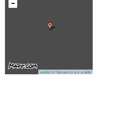
−
Leaflet
|
© Seznam.cz a.s. a další