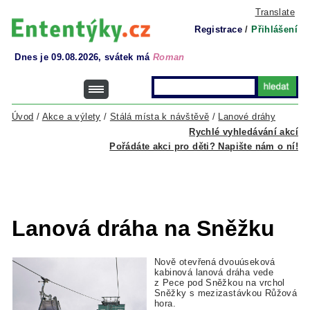
Translate
Registrace
/
Přihlášení
Dnes je 09.08.2026, svátek má
Roman
Úvod
/
Akce a výlety
/
Stálá místa k návštěvě
/
Lanové dráhy
Rychlé vyhledávání akcí
Pořádáte akci pro děti? Napište nám o ní!
Lanová dráha na Sněžku
Nově otevřená dvouúseková
kabinová lanová dráha vede
z Pece pod Sněžkou na vrchol
Sněžky s mezizastávkou Růžová
hora.