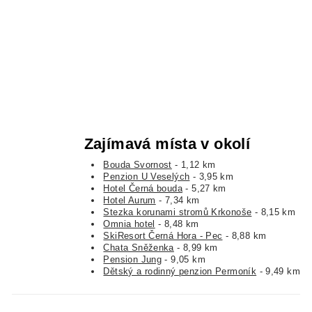
Zajímavá místa v okolí
Bouda Svornost
- 1,12 km
Penzion U Veselých
- 3,95 km
Hotel Černá bouda
- 5,27 km
Hotel Aurum
- 7,34 km
Stezka korunami stromů Krkonoše
- 8,15 km
Omnia hotel
- 8,48 km
SkiResort Černá Hora - Pec
- 8,88 km
Chata Sněženka
- 8,99 km
Pension Jung
- 9,05 km
Dětský a rodinný penzion Permoník
- 9,49 km