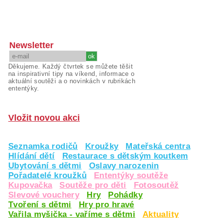
Newsletter
Děkujeme. Každý čtvrtek se můžete těšit
na inspirativní tipy na víkend, informace o
aktuální soutěži a o novinkách v rubrikách
ententýky.
Vložit novou akci
Seznamka rodičů
Kroužky
Mateřská centra
Hlídání dětí
Restaurace s dětským koutkem
Ubytování s dětmi
Oslavy narozenin
Pořadatelé kroužků
Ententýky soutěže
Kupovačka
Soutěže pro děti
Fotosoutěž
Slevové vouchery
Hry
Pohádky
Tvoření s dětmi
Hry pro hravé
Vařila myšička - vaříme s dětmi
Aktuality