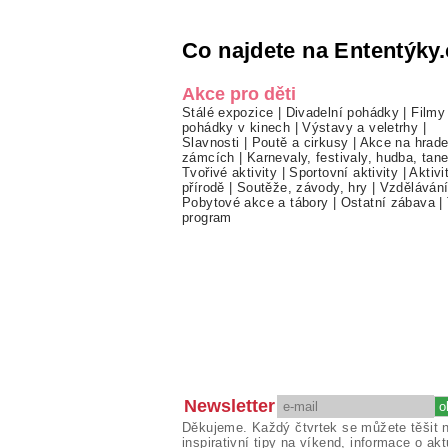
Co najdete na Ententýky.
Akce pro děti
Stálé expozice
|
Divadelní pohádky
|
Filmy
pohádky v kinech
|
Výstavy a veletrhy
|
Slavnosti
|
Poutě a cirkusy
|
Akce na hrade
zámcích
|
Karnevaly, festivaly, hudba, tan
Tvořivé aktivity
|
Sportovní aktivity
|
Aktivi
přírodě
|
Soutěže, závody, hry
|
Vzděláván
Pobytové akce a tábory
|
Ostatní zábava
|
program
Newsletter
Děkujeme. Každý čtvrtek se můžete těšit 
inspirativní tipy na víkend, informace o akt