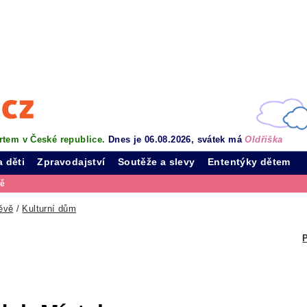
rtem v České republice.
Dnes je 06.08.2026, svátek má
Oldřiška
a děti
Zpravodajství
Soutěže a slevy
Ententýky dětem
vě
ěvě
/
Kulturní dům
P