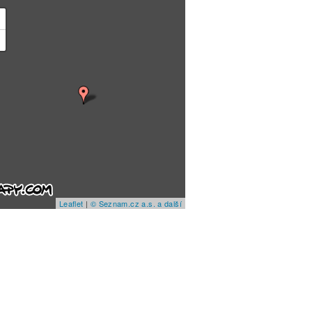
+
−
Leaflet
|
© Seznam.cz a.s. a další