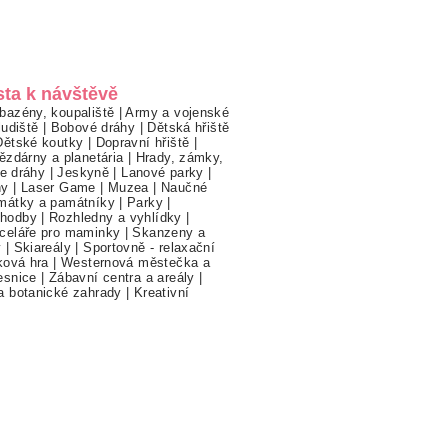
sta k návštěvě
bazény, koupaliště
|
Army a vojenské
ludiště
|
Bobové dráhy
|
Dětská hřiště
Dětské koutky
|
Dopravní hřiště
|
ězdárny a planetária
|
Hrady, zámky,
ne dráhy
|
Jeskyně
|
Lanové parky
|
hy
|
Laser Game
|
Muzea
|
Naučné
mátky a památníky
|
Parky
|
hodby
|
Rozhledny a vyhlídky
|
celáře pro maminky
|
Skanzeny a
y
|
Skiareály
|
Sportovně - relaxační
ková hra
|
Westernová městečka a
esnice
|
Zábavní centra a areály
|
a botanické zahrady
|
Kreativní