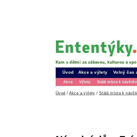
Kam s dětmi za zábavou, kulturou a spo
Úvod
Akce a výlety
Volný čas 
Akce
Výlety
Stálá místa k návště
Úvod
/
Akce a výlety
/
Stálá místa k návšt