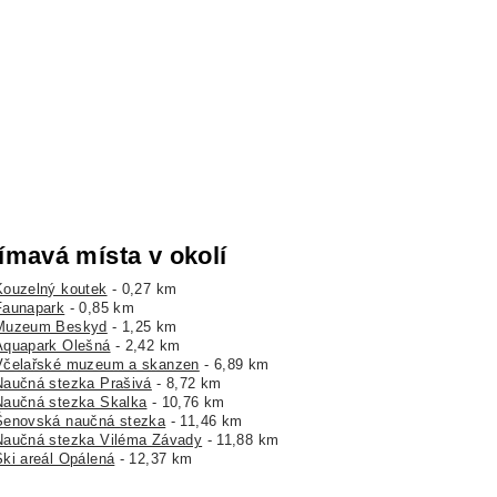
ímavá místa v okolí
Kouzelný koutek
- 0,27 km
Faunapark
- 0,85 km
Muzeum Beskyd
- 1,25 km
Aquapark Olešná
- 2,42 km
Včelařské muzeum a skanzen
- 6,89 km
Naučná stezka Prašivá
- 8,72 km
Naučná stezka Skalka
- 10,76 km
Šenovská naučná stezka
- 11,46 km
Naučná stezka Viléma Závady
- 11,88 km
Ski areál Opálená
- 12,37 km