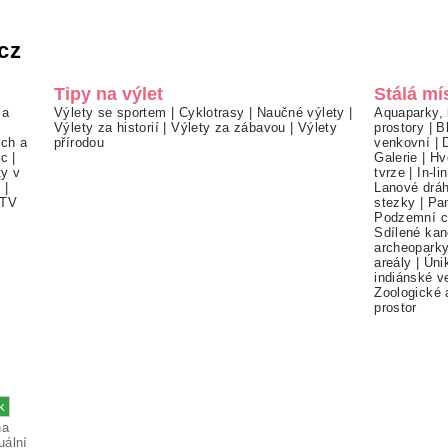
cz
Tipy na výlet
Stálá mí
 a
Výlety se sportem
|
Cyklotrasy
|
Naučné výlety
|
Aquaparky, 
Výlety za historií
|
Výlety za zábavou
|
Výlety
prostory
|
B
ch a
přírodou
venkovní
|
ec
|
Galerie
|
Hv
ty v
tvrze
|
In-li
í
|
Lanové drá
TV
stezky
|
Pa
Podzemní c
Sdílené kan
archeopark
areály
|
Úni
indiánské v
Zoologické 
prostor
na
uální