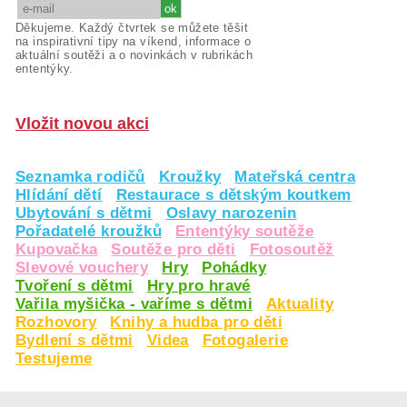
Děkujeme. Každý čtvrtek se můžete těšit
na inspirativní tipy na víkend, informace o
aktuální soutěži a o novinkách v rubrikách
ententýky.
Vložit novou akci
Seznamka rodičů
Kroužky
Mateřská centra
Hlídání dětí
Restaurace s dětským koutkem
Ubytování s dětmi
Oslavy narozenin
Pořadatelé kroužků
Ententýky soutěže
Kupovačka
Soutěže pro děti
Fotosoutěž
Slevové vouchery
Hry
Pohádky
Tvoření s dětmi
Hry pro hravé
Vařila myšička - vaříme s dětmi
Aktuality
Rozhovory
Knihy a hudba pro děti
Bydlení s dětmi
Videa
Fotogalerie
Testujeme