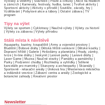
Výstavy a veletrhy
|
Slavnosti
|
Poutě a cirkusy
|
Akce na hradech
a zámcích
|
Karnevaly, festivaly, hudba, tanec
|
Tvořivé aktivity
|
Sportovní aktivity
|
Aktivity v přírodě
|
Soutěže, závody, hry
|
Vzdělávání
|
Pobytové akce a tábory
|
Ostatní zábava
|
TV
program
Tipy na výlet
Výlety se sportem
|
Cyklotrasy
|
Naučné výlety
|
Výlety za historií
|
Výlety za zábavou
|
Výlety přírodou
Stálá místa k návštěvě
Aquaparky, bazény, koupaliště
|
Army a vojenské prostory
|
Bludiště
|
Bobové dráhy
|
Dětská hřiště venkovní
|
Dětské koutky
|
Dopravní hřiště
|
Galerie
|
Hvězdárny a planetária
|
Hrady, zámky,
tvrze
|
In-line dráhy
|
Jeskyně
|
Lanové parky
|
Lanové dráhy
|
Laser Game
|
Muzea
|
Naučné stezky
|
Památky a památníky
|
Parky
|
Podzemní chodby
|
Rozhledny a vyhlídky
|
Sdílené
kanceláře pro maminky
|
Skanzeny a archeoparky
|
Skiareály
|
Sportovně - relaxační areály
|
Úniková hra
|
Westernová městečka
a indiánské vesnice
|
Zábavní centra a areály
|
Zoologické a
botanické zahrady
|
Kreativní prostor
Newsletter