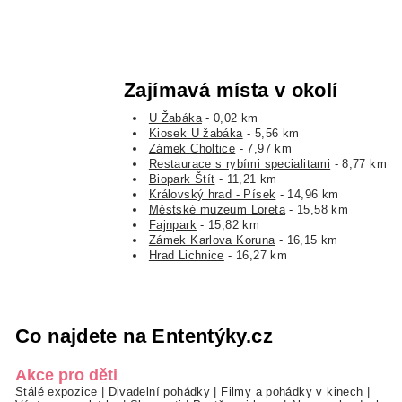
Zajímavá místa v okolí
U Žabáka
- 0,02 km
Kiosek U žabáka
- 5,56 km
Zámek Choltice
- 7,97 km
Restaurace s rybími specialitami
- 8,77 km
Biopark Štít
- 11,21 km
Královský hrad - Písek
- 14,96 km
Městské muzeum Loreta
- 15,58 km
Fajnpark
- 15,82 km
Zámek Karlova Koruna
- 16,15 km
Hrad Lichnice
- 16,27 km
Co najdete na Ententýky.cz
Akce pro děti
Stálé expozice
|
Divadelní pohádky
|
Filmy a pohádky v kinech
|