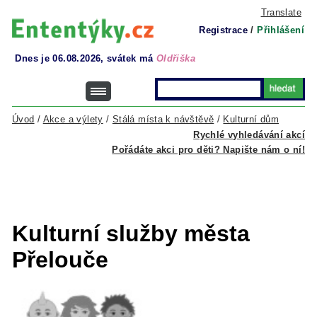
Translate
Registrace
/
Přihlášení
Dnes je 06.08.2026, svátek má
Oldřiška
Úvod
/
Akce a výlety
/
Stálá místa k návštěvě
/
Kulturní dům
Rychlé vyhledávání akcí
Pořádáte akci pro děti? Napište nám o ní!
Kulturní služby města
Přelouče