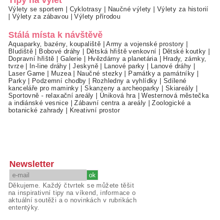
Tipy na výlet
Výlety se sportem
|
Cyklotrasy
|
Naučné výlety
|
Výlety za historií
|
Výlety za zábavou
|
Výlety přírodou
Stálá místa k návštěvě
Aquaparky, bazény, koupaliště
|
Army a vojenské prostory
|
Bludiště
|
Bobové dráhy
|
Dětská hřiště venkovní
|
Dětské koutky
|
Dopravní hřiště
|
Galerie
|
Hvězdárny a planetária
|
Hrady, zámky,
tvrze
|
In-line dráhy
|
Jeskyně
|
Lanové parky
|
Lanové dráhy
|
Laser Game
|
Muzea
|
Naučné stezky
|
Památky a památníky
|
Parky
|
Podzemní chodby
|
Rozhledny a vyhlídky
|
Sdílené
kanceláře pro maminky
|
Skanzeny a archeoparky
|
Skiareály
|
Sportovně - relaxační areály
|
Úniková hra
|
Westernová městečka
a indiánské vesnice
|
Zábavní centra a areály
|
Zoologické a
botanické zahrady
|
Kreativní prostor
Newsletter
Děkujeme. Každý čtvrtek se můžete těšit
na inspirativní tipy na víkend, informace o
aktuální soutěži a o novinkách v rubrikách
ententýky.