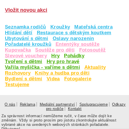
Vložit novou akci
Seznamka rodičů
Kroužky
Mateřská centra
Hlídání dětí
Restaurace s dětským koutkem
Ubytování s dětmi
Oslavy narozenin
Pořadatelé kroužků
Ententýky soutěže
Kupovačka
Soutěže pro děti
Fotosoutěž
Slevové vouchery
Hry
Pohádky
Tvoření s dětmi
Hry pro hravé
Vařila myšička - vaříme s dětmi
Aktuality
Rozhovory
Knihy a hudba pro děti
Bydlení s dětmi
Videa
Fotogalerie
Testujeme
O nás
Reklama
Mediální partnerství
Spolupracujeme
Odkazy
pro rodiče
Kontakt
Za správnost informací nemůžeme ručit, v čase může dojít ke
změnám. Vždy si proto prosím pro jistotu zkontrolujte aktuálnost
vybrané akce na uvedených webových stránkách pořadatele.
Děkujeme!