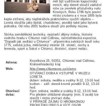
měl být vydržován kapucínský
mnich, aby denně sloužil zádušní
mše za zemřelé příslušníky rodu
Kinských. Roku 1786 bylo poutní
místo zrušeno a v roce 1805 byla
kaple stržena, aby nepřekážela praktickému využití objektu –
Loreta sloužila jako špitál, chudobinec, později také jako bytová
jednotka. Od roku 2001 budova slouží pro potřeby muzea.
Sbírka zemědělské techniky, nejstarší dějiny města, historie
vodního hradu v Chlumci nad Cidlinou, ostrostřelecká expozice,
"Dopadli jak sedláci u Chlumce" - připomínka selských bouří roku
1775, selská jizba, měšťanský interiér 19. století, cechy a
řemesla, sport a Sokol v Chlumci, školství, slavní rodáci.
Kozelkova 25, 50351, Chlumec nad Cidlinou,
Adresa:
Královéhradecký kraj
Web:
http://www.chlumecnc.cz/vismo
OTVÍRACÍ DOBA A VSTUPNÉ V MUZEU
LORETA
duben: sobota, neděle a svátky 9-12, 13-16 hod.
květen - září: denně kromě pondělí 9-12, 13-16
hod.
Otevírací
říjen: sobota, neděle a svátky 9-12, 13-16 hod.
doba:
Pro předem ohlášené skupiny (min. 5 osob) lze
otevřít i mimo otvírací dobu.
V PŘÍPADĚ ZÁJMU O HROMADNOU
PROHLÍDKU PRO 5 A VÍCE OSOB