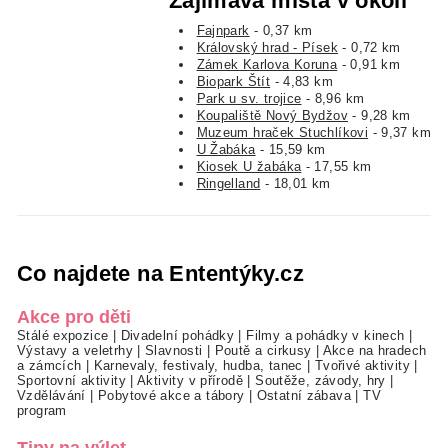
Zajímavá místa v okolí
Fajnpark
- 0,37 km
Královský hrad - Písek
- 0,72 km
Zámek Karlova Koruna
- 0,91 km
Biopark Štít
- 4,83 km
Park u sv. trojice
- 8,96 km
Koupaliště Nový Bydžov
- 9,28 km
Muzeum hraček Stuchlíkovi
- 9,37 km
U Žabáka
- 15,59 km
Kiosek U žabáka
- 17,55 km
Ringelland
- 18,01 km
Co najdete na Ententýky.cz
Akce pro děti
Stálé expozice
|
Divadelní pohádky
|
Filmy a pohádky v kinech
|
Výstavy a veletrhy
|
Slavnosti
|
Poutě a cirkusy
|
Akce na hradech
a zámcích
|
Karnevaly, festivaly, hudba, tanec
|
Tvořivé aktivity
|
Sportovní aktivity
|
Aktivity v přírodě
|
Soutěže, závody, hry
|
Vzdělávání
|
Pobytové akce a tábory
|
Ostatní zábava
|
TV
program