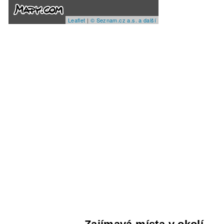
Leaflet
|
© Seznam.cz a.s. a další