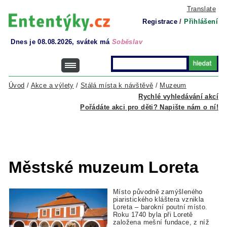
Translate
Registrace
/
Přihlášení
Dnes je 08.08.2026, svátek má
Soběslav
Úvod
/
Akce a výlety
/
Stálá místa k návštěvě
/
Muzeum
Rychlé vyhledávání akcí
Pořádáte akci pro děti? Napište nám o ní!
Městské muzeum Loreta
Místo původně zamýšleného
piaristického kláštera vznikla
Loreta – barokní poutní místo.
Roku 1740 byla při Loretě
založena mešní fundace, z níž