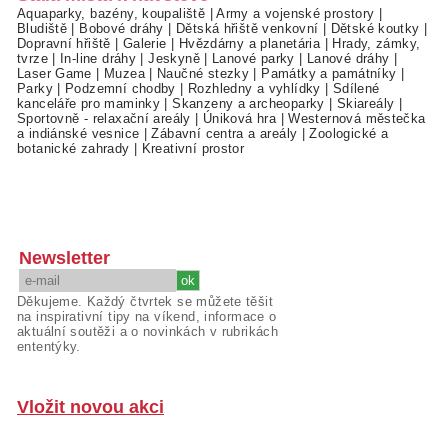
Aquaparky, bazény, koupaliště
|
Army a vojenské prostory
|
Bludiště
|
Bobové dráhy
|
Dětská hřiště venkovní
|
Dětské koutky
|
Dopravní hřiště
|
Galerie
|
Hvězdárny a planetária
|
Hrady, zámky,
tvrze
|
In-line dráhy
|
Jeskyně
|
Lanové parky
|
Lanové dráhy
|
Laser Game
|
Muzea
|
Naučné stezky
|
Památky a památníky
|
Parky
|
Podzemní chodby
|
Rozhledny a vyhlídky
|
Sdílené
kanceláře pro maminky
|
Skanzeny a archeoparky
|
Skiareály
|
Sportovně - relaxační areály
|
Úniková hra
|
Westernová městečka
a indiánské vesnice
|
Zábavní centra a areály
|
Zoologické a
botanické zahrady
|
Kreativní prostor
Newsletter
Děkujeme. Každý čtvrtek se můžete těšit
na inspirativní tipy na víkend, informace o
aktuální soutěži a o novinkách v rubrikách
ententýky.
Vložit novou akci