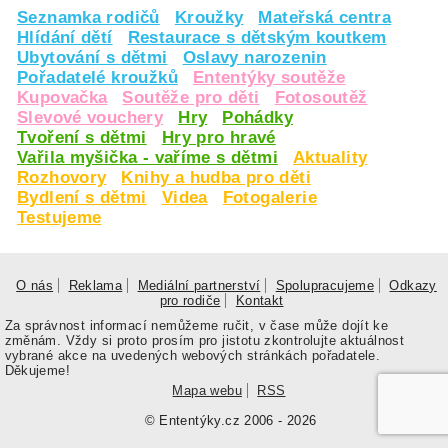
Seznamka rodičů
Kroužky
Mateřská centra
Hlídání dětí
Restaurace s dětským koutkem
Ubytování s dětmi
Oslavy narozenin
Pořadatelé kroužků
Ententýky soutěže
Kupovačka
Soutěže pro děti
Fotosoutěž
Slevové vouchery
Hry
Pohádky
Tvoření s dětmi
Hry pro hravé
Vařila myšička - vaříme s dětmi
Aktuality
Rozhovory
Knihy a hudba pro děti
Bydlení s dětmi
Videa
Fotogalerie
Testujeme
O nás
Reklama
Mediální partnerství
Spolupracujeme
Odkazy
pro rodiče
Kontakt
Za správnost informací nemůžeme ručit, v čase může dojít ke
změnám. Vždy si proto prosím pro jistotu zkontrolujte aktuálnost
vybrané akce na uvedených webových stránkách pořadatele.
Děkujeme!
Mapa webu
RSS
© Ententýky.cz 2006 - 2026