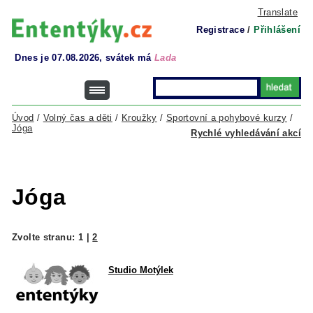
Translate
Registrace
/
Přihlášení
Dnes je 07.08.2026, svátek má
Lada
Úvod
/
Volný čas a děti
/
Kroužky
/
Sportovní a pohybové kurzy
/
Jóga
Rychlé vyhledávání akcí
Jóga
Zvolte stranu:
1
|
2
Studio Motýlek