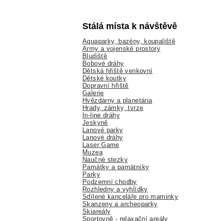
Stálá místa k návštěvě
Aquaparky, bazény, koupaliště
Army a vojenské prostory
Bludiště
Bobové dráhy
Dětská hřiště venkovní
Dětské koutky
Dopravní hřiště
Galerie
Hvězdárny a planetária
Hrady, zámky, tvrze
In-line dráhy
Jeskyně
Lanové parky
Lanové dráhy
Laser Game
Muzea
Naučné stezky
Památky a památníky
Parky
Podzemní chodby
Rozhledny a vyhlídky
Sdílené kanceláře pro maminky
Skanzeny a archeoparky
Skiareály
Sportovně - relaxační areály