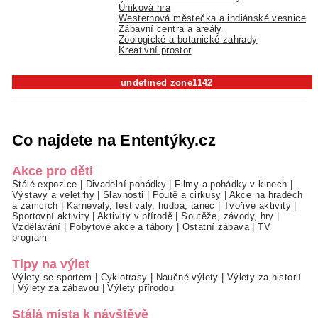
Úniková hra
Westernová městečka a indiánské vesnice
Zábavní centra a areály
Zoologické a botanické zahrady
Kreativní prostor
undefined zone1142
Co najdete na Ententýky.cz
Akce pro děti
Stálé expozice
|
Divadelní pohádky
|
Filmy a pohádky v kinech
|
Výstavy a veletrhy
|
Slavnosti
|
Poutě a cirkusy
|
Akce na hradech
a zámcích
|
Karnevaly, festivaly, hudba, tanec
|
Tvořivé aktivity
|
Sportovní aktivity
|
Aktivity v přírodě
|
Soutěže, závody, hry
|
Vzdělávání
|
Pobytové akce a tábory
|
Ostatní zábava
|
TV
program
Tipy na výlet
Výlety se sportem
|
Cyklotrasy
|
Naučné výlety
|
Výlety za historií
|
Výlety za zábavou
|
Výlety přírodou
Stálá místa k návštěvě