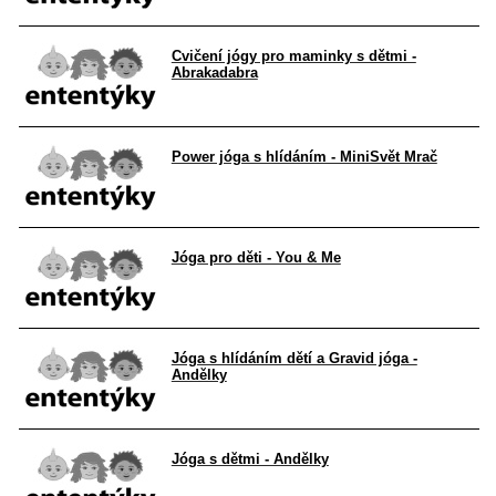
Cvičení jógy pro maminky s dětmi -
Abrakadabra
Power jóga s hlídáním - MiniSvět Mrač
Jóga pro děti - You & Me
Jóga s hlídáním dětí a Gravid jóga -
Andělky
Jóga s dětmi - Andělky