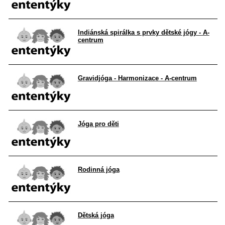
Indiánská spirálka s prvky dětské jógy - A-
centrum
Gravidjóga - Harmonizace - A-centrum
Jóga pro děti
Rodinná jóga
Dětská jóga