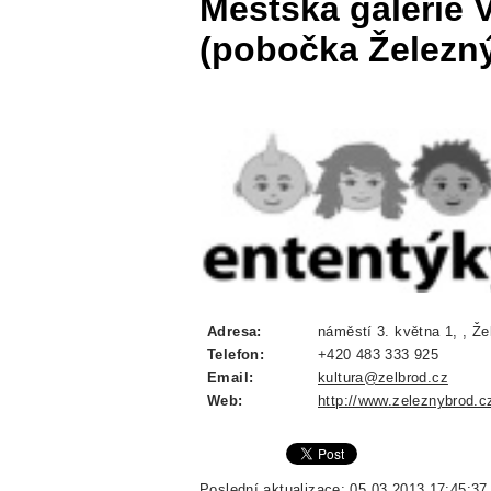
Městská galerie 
(pobočka Železn
Adresa:
náměstí 3. května 1, , Že
Telefon:
+420 483 333 925
Email:
kultura@zelbrod.cz
Web:
http://www.zeleznybrod.c
Poslední aktualizace: 05.03.2013 17:45:37