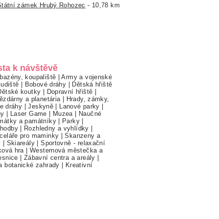
Státní zámek Hrubý Rohozec
- 10,78 km
sta k návštěvě
bazény, koupaliště
|
Army a vojenské
ludiště
|
Bobové dráhy
|
Dětská hřiště
Dětské koutky
|
Dopravní hřiště
|
ězdárny a planetária
|
Hrady, zámky,
ne dráhy
|
Jeskyně
|
Lanové parky
|
hy
|
Laser Game
|
Muzea
|
Naučné
mátky a památníky
|
Parky
|
hodby
|
Rozhledny a vyhlídky
|
celáře pro maminky
|
Skanzeny a
y
|
Skiareály
|
Sportovně - relaxační
ková hra
|
Westernová městečka a
esnice
|
Zábavní centra a areály
|
a botanické zahrady
|
Kreativní