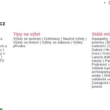
cz
Tipy na výlet
Stálá mí
 a
Výlety se sportem
|
Cyklotrasy
|
Naučné výlety
|
Aquaparky, 
Výlety za historií
|
Výlety za zábavou
|
Výlety
prostory
|
B
ch a
přírodou
venkovní
|
ec
|
Galerie
|
Hv
ty v
tvrze
|
In-li
í
|
Lanové drá
TV
stezky
|
Pa
Podzemní c
Sdílené kan
archeopark
areály
|
Úni
indiánské v
Zoologické 
prostor