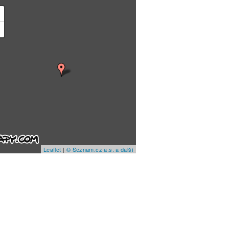
+
−
Leaflet
|
© Seznam.cz a.s. a další