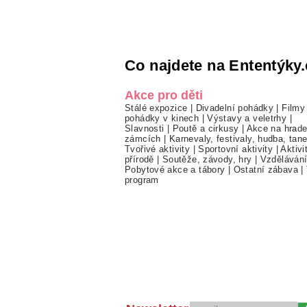
Co najdete na Ententýky.
Akce pro děti
Stálé expozice
|
Divadelní pohádky
|
Filmy
pohádky v kinech
|
Výstavy a veletrhy
|
Slavnosti
|
Poutě a cirkusy
|
Akce na hrade
zámcích
|
Karnevaly, festivaly, hudba, tan
Tvořivé aktivity
|
Sportovní aktivity
|
Aktivi
přírodě
|
Soutěže, závody, hry
|
Vzděláván
Pobytové akce a tábory
|
Ostatní zábava
|
program