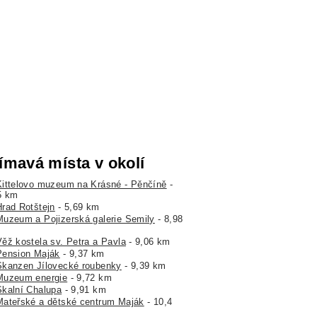
ímavá místa v okolí
Kittelovo muzeum na Krásné - Pěnčíně
-
5 km
Hrad Rotštejn
- 5,69 km
Muzeum a Pojizerská galerie Semily
- 8,98
Věž kostela sv. Petra a Pavla
- 9,06 km
Pension Maják
- 9,37 km
Skanzen Jílovecké roubenky
- 9,39 km
Muzeum energie
- 9,72 km
Skalní Chalupa
- 9,91 km
Mateřské a dětské centrum Maják
- 10,4