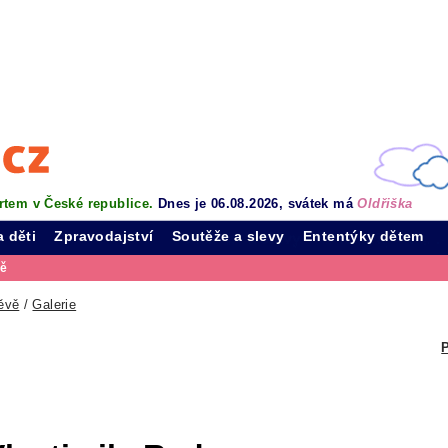
rtem v České republice.
Dnes je 06.08.2026, svátek má
Oldřiška
a děti
Zpravodajství
Soutěže a slevy
Ententýky dětem
vě
ěvě
/
Galerie
P