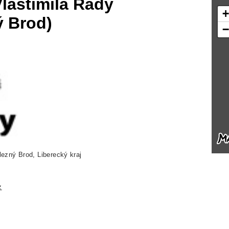
Vlastimila Rady
ý Brod)
lezný Brod, Liberecký kraj
z