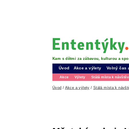
Kam s dětmi za zábavou, kulturou a spo
Úvod
Akce a výlety
Volný čas 
Akce
Výlety
Stálá místa k návště
Úvod
/
Akce a výlety
/
Stálá místa k návšt