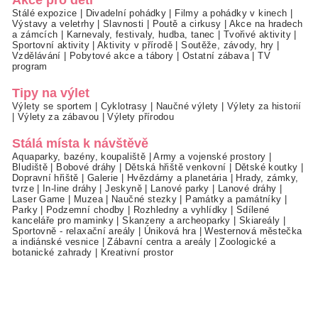
Stálé expozice
|
Divadelní pohádky
|
Filmy a pohádky v kinech
|
Výstavy a veletrhy
|
Slavnosti
|
Poutě a cirkusy
|
Akce na hradech
a zámcích
|
Karnevaly, festivaly, hudba, tanec
|
Tvořivé aktivity
|
Sportovní aktivity
|
Aktivity v přírodě
|
Soutěže, závody, hry
|
Vzdělávání
|
Pobytové akce a tábory
|
Ostatní zábava
|
TV
program
Tipy na výlet
Výlety se sportem
|
Cyklotrasy
|
Naučné výlety
|
Výlety za historií
|
Výlety za zábavou
|
Výlety přírodou
Stálá místa k návštěvě
Aquaparky, bazény, koupaliště
|
Army a vojenské prostory
|
Bludiště
|
Bobové dráhy
|
Dětská hřiště venkovní
|
Dětské koutky
|
Dopravní hřiště
|
Galerie
|
Hvězdárny a planetária
|
Hrady, zámky,
tvrze
|
In-line dráhy
|
Jeskyně
|
Lanové parky
|
Lanové dráhy
|
Laser Game
|
Muzea
|
Naučné stezky
|
Památky a památníky
|
Parky
|
Podzemní chodby
|
Rozhledny a vyhlídky
|
Sdílené
kanceláře pro maminky
|
Skanzeny a archeoparky
|
Skiareály
|
Sportovně - relaxační areály
|
Úniková hra
|
Westernová městečka
a indiánské vesnice
|
Zábavní centra a areály
|
Zoologické a
botanické zahrady
|
Kreativní prostor