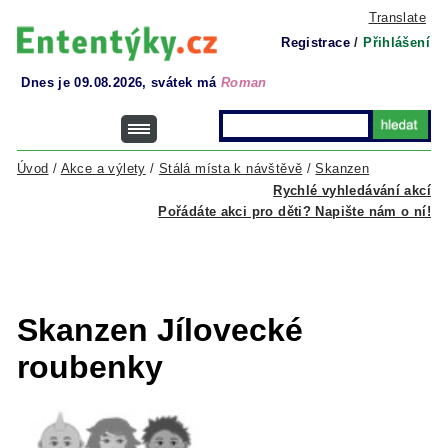
Translate
Registrace
/
Přihlášení
Dnes je 09.08.2026, svátek má
Roman
Úvod
/
Akce a výlety
/
Stálá místa k návštěvě
/
Skanzen
Rychlé vyhledávání akcí
Pořádáte akci pro děti? Napište nám o ní!
Skanzen Jílovecké
roubenky