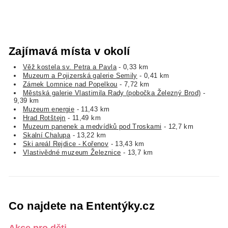
Zajímavá místa v okolí
Věž kostela sv. Petra a Pavla
- 0,33 km
Muzeum a Pojizerská galerie Semily
- 0,41 km
Zámek Lomnice nad Popelkou
- 7,72 km
Městská galerie Vlastimila Rady (pobočka Železný Brod)
-
9,39 km
Muzeum energie
- 11,43 km
Hrad Rotštejn
- 11,49 km
Muzeum panenek a medvídků pod Troskami
- 12,7 km
Skalní Chalupa
- 13,22 km
Ski areál Rejdice - Kořenov
- 13,43 km
Vlastivědné muzeum Železnice
- 13,7 km
Co najdete na Ententýky.cz
Akce pro děti