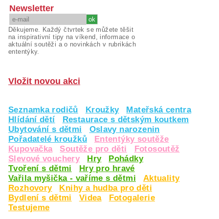
Newsletter
Děkujeme. Každý čtvrtek se můžete těšit
na inspirativní tipy na víkend, informace o
aktuální soutěži a o novinkách v rubrikách
ententýky.
Vložit novou akci
Seznamka rodičů
Kroužky
Mateřská centra
Hlídání dětí
Restaurace s dětským koutkem
Ubytování s dětmi
Oslavy narozenin
Pořadatelé kroužků
Ententýky soutěže
Kupovačka
Soutěže pro děti
Fotosoutěž
Slevové vouchery
Hry
Pohádky
Tvoření s dětmi
Hry pro hravé
Vařila myšička - vaříme s dětmi
Aktuality
Rozhovory
Knihy a hudba pro děti
Bydlení s dětmi
Videa
Fotogalerie
Testujeme