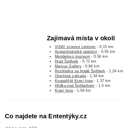
Zajímavá místa v okolí
VIDA! science centrum
- 0,15 km
Augustiniánské opatství
- 0,55 km
Mendelovo muzeum
- 0,56 km
Hrad Špilberk
- 0,72 km
Marcus Gallery
- 0,84 km
Rozhledna na hradě Špilberk
- 1,24 km
Otevřená zahrada
- 1,34 km
Koupaliště Kraví hora
- 1,37 km
Hlídka pod Špilberkem
- 1,5 km
Kraví hora
- 1,59 km
Co najdete na Ententýky.cz