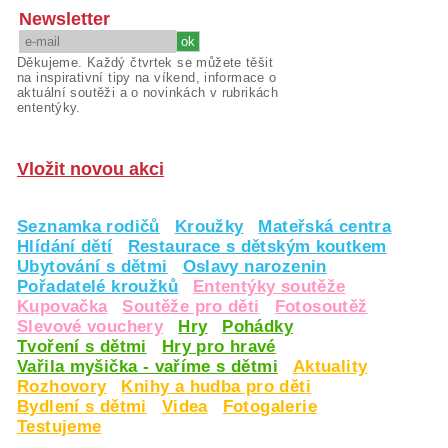
Newsletter
Děkujeme. Každý čtvrtek se můžete těšit
na inspirativní tipy na víkend, informace o
aktuální soutěži a o novinkách v rubrikách
ententýky.
Vložit novou akci
Seznamka rodičů
Kroužky
Mateřská centra
Hlídání dětí
Restaurace s dětským koutkem
Ubytování s dětmi
Oslavy narozenin
Pořadatelé kroužků
Ententýky soutěže
Kupovačka
Soutěže pro děti
Fotosoutěž
Slevové vouchery
Hry
Pohádky
Tvoření s dětmi
Hry pro hravé
Vařila myšička - vaříme s dětmi
Aktuality
Rozhovory
Knihy a hudba pro děti
Bydlení s dětmi
Videa
Fotogalerie
Testujeme