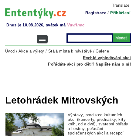
Translate
Registrace
/
Přihlášení
Dnes je 10.08.2026, svátek má
Vavřinec
Úvod
/
Akce a výlety
/
Stálá místa k návštěvě
/
Galerie
Rychlé vyhledávání akcí
Pořádáte akci pro děti? Napište nám o ní!
Letohrádek Mitrovských
Výstavy, produkce kulturních
akcí (koncerty, přednášky, křty
knih, cd a dvd), svatební obřady
a hostiny, pořádání
společenských akcí a recepcí