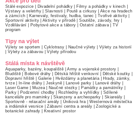
Akce pro děti
Stálé expozice
|
Divadelní pohádky
|
Filmy a pohádky v kinech
|
Výstavy a veletrhy
|
Slavnosti
|
Poutě a cirkusy
|
Akce na hradech
a zámcích
|
Karnevaly, festivaly, hudba, tanec
|
Tvořivé aktivity
|
Sportovní aktivity
|
Aktivity v přírodě
|
Soutěže, závody, hry
|
Vzdělávání
|
Pobytové akce a tábory
|
Ostatní zábava
|
TV
program
Tipy na výlet
Výlety se sportem
|
Cyklotrasy
|
Naučné výlety
|
Výlety za historií
|
Výlety za zábavou
|
Výlety přírodou
Stálá místa k návštěvě
Aquaparky, bazény, koupaliště
|
Army a vojenské prostory
|
Bludiště
|
Bobové dráhy
|
Dětská hřiště venkovní
|
Dětské koutky
|
Dopravní hřiště
|
Galerie
|
Hvězdárny a planetária
|
Hrady, zámky,
tvrze
|
In-line dráhy
|
Jeskyně
|
Lanové parky
|
Lanové dráhy
|
Laser Game
|
Muzea
|
Naučné stezky
|
Památky a památníky
|
Parky
|
Podzemní chodby
|
Rozhledny a vyhlídky
|
Sdílené
kanceláře pro maminky
|
Skanzeny a archeoparky
|
Skiareály
|
Sportovně - relaxační areály
|
Úniková hra
|
Westernová městečka
a indiánské vesnice
|
Zábavní centra a areály
|
Zoologické a
botanické zahrady
|
Kreativní prostor