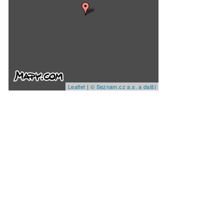
Leaflet
|
© Seznam.cz a.s. a další