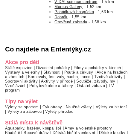
VIDA! science centrum
- 1,5 km
Marcus Gallery
- 1,52 km
Pohádková hospůdka
- 1,53 km
Dobrák
- 1,55 km
Otevřená zahrada
- 1,58 km
Co najdete na Ententýky.cz
Akce pro děti
Stálé expozice
|
Divadelní pohádky
|
Filmy a pohádky v kinech
|
Výstavy a veletrhy
|
Slavnosti
|
Poutě a cirkusy
|
Akce na hradech
a zámcích
|
Karnevaly, festivaly, hudba, tanec
|
Tvořivé aktivity
|
Sportovní aktivity
|
Aktivity v přírodě
|
Soutěže, závody, hry
|
Vzdělávání
|
Pobytové akce a tábory
|
Ostatní zábava
|
TV
program
Tipy na výlet
Výlety se sportem
|
Cyklotrasy
|
Naučné výlety
|
Výlety za historií
|
Výlety za zábavou
|
Výlety přírodou
Stálá místa k návštěvě
Aquaparky, bazény, koupaliště
|
Army a vojenské prostory
|
Bludiště
|
Bobové dráhy
|
Dětská hřiště venkovní
|
Dětské koutky
|