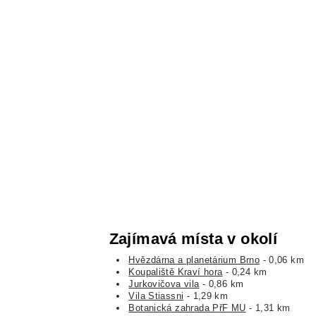
Zajímavá místa v okolí
Hvězdárna a planetárium Brno
- 0,06 km
Koupaliště Kraví hora
- 0,24 km
Jurkovičova vila
- 0,86 km
Vila Stiassni
- 1,29 km
Botanická zahrada PřF MU
- 1,31 km