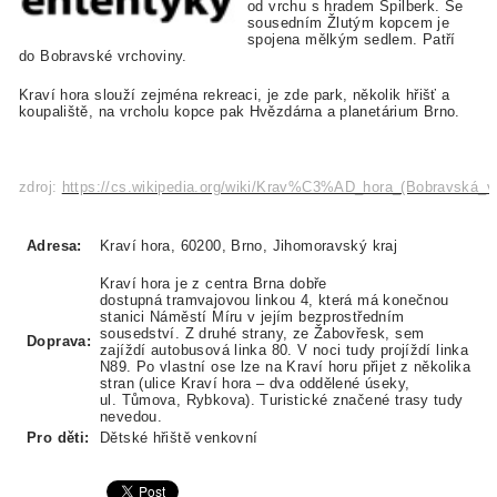
od vrchu s hradem Špilberk. Se
sousedním Žlutým kopcem je
spojena mělkým sedlem. Patří
do Bobravské vrchoviny.
Kraví hora slouží zejména rekreaci, je zde park, několik hřišť a
koupaliště, na vrcholu kopce pak Hvězdárna a planetárium Brno.
zdroj:
https://cs.wikipedia.org/wiki/Krav%C3%AD_hora_(Bobravská_v
Adresa:
Kraví hora, 60200, Brno, Jihomoravský kraj
Kraví hora je z centra Brna dobře
dostupná tramvajovou linkou 4, která má konečnou
stanici Náměstí Míru v jejím bezprostředním
sousedství. Z druhé strany, ze Žabovřesk, sem
Doprava:
zajíždí autobusová linka 80. V noci tudy projíždí linka
N89. Po vlastní ose lze na Kraví horu přijet z několika
stran (ulice Kraví hora – dva oddělené úseky,
ul. Tůmova, Rybkova). Turistické značené trasy tudy
nevedou.
Pro děti:
Dětské hřiště venkovní