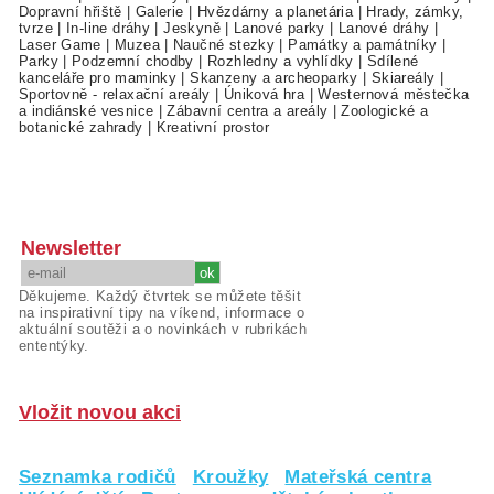
Dopravní hřiště
|
Galerie
|
Hvězdárny a planetária
|
Hrady, zámky,
tvrze
|
In-line dráhy
|
Jeskyně
|
Lanové parky
|
Lanové dráhy
|
Laser Game
|
Muzea
|
Naučné stezky
|
Památky a památníky
|
Parky
|
Podzemní chodby
|
Rozhledny a vyhlídky
|
Sdílené
kanceláře pro maminky
|
Skanzeny a archeoparky
|
Skiareály
|
Sportovně - relaxační areály
|
Úniková hra
|
Westernová městečka
a indiánské vesnice
|
Zábavní centra a areály
|
Zoologické a
botanické zahrady
|
Kreativní prostor
Newsletter
Děkujeme. Každý čtvrtek se můžete těšit
na inspirativní tipy na víkend, informace o
aktuální soutěži a o novinkách v rubrikách
ententýky.
Vložit novou akci
Seznamka rodičů
Kroužky
Mateřská centra