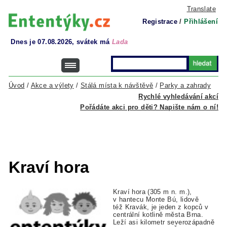
Translate
Registrace
/
Přihlášení
Dnes je 07.08.2026, svátek má
Lada
Úvod
/
Akce a výlety
/
Stálá místa k návštěvě
/
Parky a zahrady
Rychlé vyhledávání akcí
Pořádáte akci pro děti? Napište nám o ní!
Kraví hora
Kraví hora (305 m n. m.),
v hantecu Monte Bú, lidově
též Kravák, je jeden z kopců v
centrální kotlině města Brna.
Leží asi kilometr severozápadně