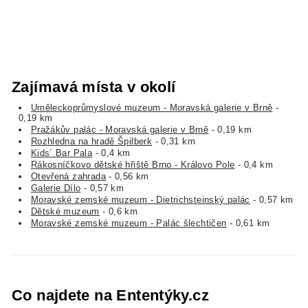
Zajímavá místa v okolí
Uměleckoprůmyslové muzeum - Moravská galerie v Brně
-
0,19 km
Pražákův palác - Moravská galerie v Brně
- 0,19 km
Rozhledna na hradě Špilberk
- 0,31 km
Kids´ Bar Pala
- 0,4 km
Rákosníčkovo dětské hřiště Brno - Královo Pole
- 0,4 km
Otevřená zahrada
- 0,56 km
Galerie Dílo
- 0,57 km
Moravské zemské muzeum - Dietrichsteinský palác
- 0,57 km
Dětské muzeum
- 0,6 km
Moravské zemské muzeum - Palác šlechtičen
- 0,61 km
Co najdete na Ententýky.cz