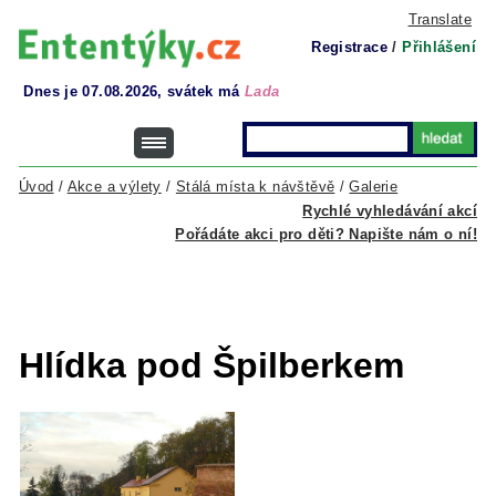
Translate
Registrace
/
Přihlášení
Dnes je 07.08.2026, svátek má
Lada
Úvod
/
Akce a výlety
/
Stálá místa k návštěvě
/
Galerie
Rychlé vyhledávání akcí
Pořádáte akci pro děti? Napište nám o ní!
Hlídka pod Špilberkem