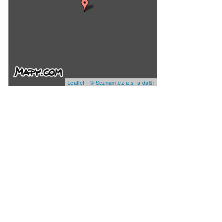
Leaflet
|
© Seznam.cz a.s. a další