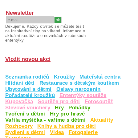
Newsletter
Děkujeme. Každý čtvrtek se můžete těšit
na inspirativní tipy na víkend, informace o
aktuální soutěži a o novinkách v rubrikách
ententýky.
Vložit novou akci
Seznamka rodičů
Kroužky
Mateřská centra
Hlídání dětí
Restaurace s dětským koutkem
Ubytování s dětmi
Oslavy narozenin
Pořadatelé kroužků
Ententýky soutěže
Kupovačka
Soutěže pro děti
Fotosoutěž
Slevové vouchery
Hry
Pohádky
Tvoření s dětmi
Hry pro hravé
Vařila myšička - vaříme s dětmi
Aktuality
Rozhovory
Knihy a hudba pro děti
Bydlení s dětmi
Videa
Fotogalerie