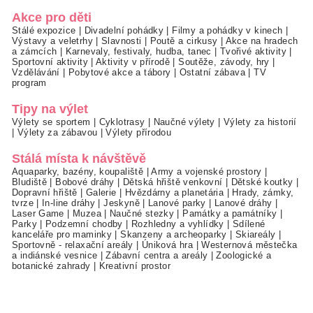
Akce pro děti
Stálé expozice
|
Divadelní pohádky
|
Filmy a pohádky v kinech
|
Výstavy a veletrhy
|
Slavnosti
|
Poutě a cirkusy
|
Akce na hradech
a zámcích
|
Karnevaly, festivaly, hudba, tanec
|
Tvořivé aktivity
|
Sportovní aktivity
|
Aktivity v přírodě
|
Soutěže, závody, hry
|
Vzdělávání
|
Pobytové akce a tábory
|
Ostatní zábava
|
TV
program
Tipy na výlet
Výlety se sportem
|
Cyklotrasy
|
Naučné výlety
|
Výlety za historií
|
Výlety za zábavou
|
Výlety přírodou
Stálá místa k návštěvě
Aquaparky, bazény, koupaliště
|
Army a vojenské prostory
|
Bludiště
|
Bobové dráhy
|
Dětská hřiště venkovní
|
Dětské koutky
|
Dopravní hřiště
|
Galerie
|
Hvězdárny a planetária
|
Hrady, zámky,
tvrze
|
In-line dráhy
|
Jeskyně
|
Lanové parky
|
Lanové dráhy
|
Laser Game
|
Muzea
|
Naučné stezky
|
Památky a památníky
|
Parky
|
Podzemní chodby
|
Rozhledny a vyhlídky
|
Sdílené
kanceláře pro maminky
|
Skanzeny a archeoparky
|
Skiareály
|
Sportovně - relaxační areály
|
Úniková hra
|
Westernová městečka
a indiánské vesnice
|
Zábavní centra a areály
|
Zoologické a
botanické zahrady
|
Kreativní prostor