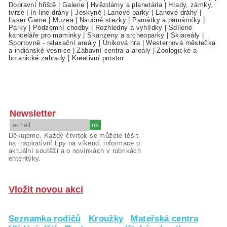
Dopravní hřiště
|
Galerie
|
Hvězdárny a planetária
|
Hrady, zámky,
tvrze
|
In-line dráhy
|
Jeskyně
|
Lanové parky
|
Lanové dráhy
|
Laser Game
|
Muzea
|
Naučné stezky
|
Památky a památníky
|
Parky
|
Podzemní chodby
|
Rozhledny a vyhlídky
|
Sdílené
kanceláře pro maminky
|
Skanzeny a archeoparky
|
Skiareály
|
Sportovně - relaxační areály
|
Úniková hra
|
Westernová městečka
a indiánské vesnice
|
Zábavní centra a areály
|
Zoologické a
botanické zahrady
|
Kreativní prostor
Newsletter
Děkujeme. Každý čtvrtek se můžete těšit
na inspirativní tipy na víkend, informace o
aktuální soutěži a o novinkách v rubrikách
ententýky.
Vložit novou akci
Seznamka rodičů
Kroužky
Mateřská centra