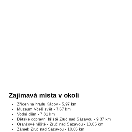
Zajímavá místa v okolí
Zřícenina hradu Kácov
- 5,97 km
Muzeum Včelí svět
- 7,67 km
Vodní dům
- 7,81 km
Dětské dopravní hřiště Zruč nad Sázavou
- 9,37 km
Oranžové hřiště - Zruč nad Sázavou
- 10,05 km
Zámek Zruč nad Sázavou
- 10,05 km