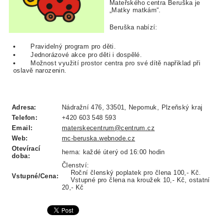
Mateřského centra Beruška je
„Matky matkám“.
Beruška nabízí:
Pravidelný program pro děti.
Jednorázové akce pro děti i dospělé.
Možnost využití prostor centra pro své dítě napřiklad při
oslavě narozenin.
Adresa:
Nádražní 476, 33501, Nepomuk, Plzeňský kraj
Telefon:
+420 603 548 593
Email:
materskecentrum@centrum.cz
Web:
mc-beruska.webnode.cz
Otevírací
herna: každé úterý od 16:00 hodin
doba:
Členství:
Roční členský poplatek pro člena 100,- Kč.
Vstupné/Cena:
Vstupné pro člena na kroužek 10,- Kč, ostatní
20,- Kč