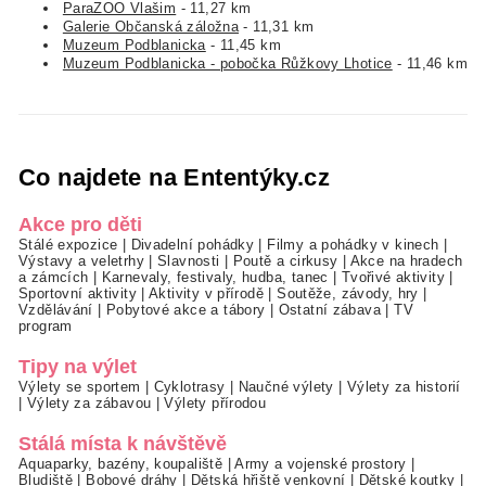
ParaZOO Vlašim
- 11,27 km
Galerie Občanská záložna
- 11,31 km
Muzeum Podblanicka
- 11,45 km
Muzeum Podblanicka - pobočka Růžkovy Lhotice
- 11,46 km
Co najdete na Ententýky.cz
Akce pro děti
Stálé expozice
|
Divadelní pohádky
|
Filmy a pohádky v kinech
|
Výstavy a veletrhy
|
Slavnosti
|
Poutě a cirkusy
|
Akce na hradech
a zámcích
|
Karnevaly, festivaly, hudba, tanec
|
Tvořivé aktivity
|
Sportovní aktivity
|
Aktivity v přírodě
|
Soutěže, závody, hry
|
Vzdělávání
|
Pobytové akce a tábory
|
Ostatní zábava
|
TV
program
Tipy na výlet
Výlety se sportem
|
Cyklotrasy
|
Naučné výlety
|
Výlety za historií
|
Výlety za zábavou
|
Výlety přírodou
Stálá místa k návštěvě
Aquaparky, bazény, koupaliště
|
Army a vojenské prostory
|
Bludiště
|
Bobové dráhy
|
Dětská hřiště venkovní
|
Dětské koutky
|