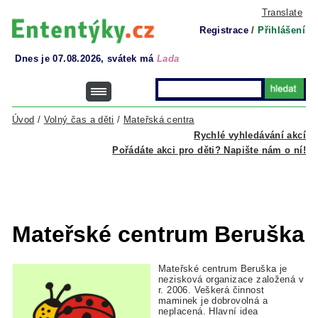
Translate
Registrace
/
Přihlášení
Dnes je 07.08.2026, svátek má
Lada
Úvod
/
Volný čas a děti
/
Mateřská centra
Rychlé vyhledávání akcí
Pořádáte akci pro děti? Napište nám o ní!
Mateřské centrum Beruška
Mateřské centrum Beruška je
nezisková organizace založená v
r. 2006.
Veškerá činnost
maminek je dobrovolná a
neplacená.
Hlavní idea