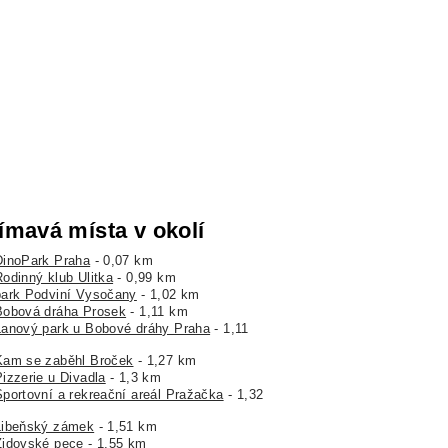
ímavá místa v okolí
DinoPark Praha
- 0,07 km
Rodinný klub Ulitka
- 0,99 km
park Podviní Vysočany
- 1,02 km
Bobová dráha Prosek
- 1,11 km
Lanový park u Bobové dráhy Praha
- 1,11
Kam se zaběhl Broček
- 1,27 km
Pizzerie u Divadla
- 1,3 km
Sportovní a rekreační areál Pražačka
- 1,32
Libeňský zámek
- 1,51 km
Židovské pece
- 1,55 km