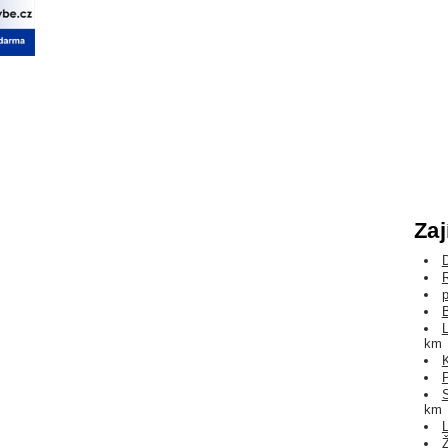
Zaj
km
km