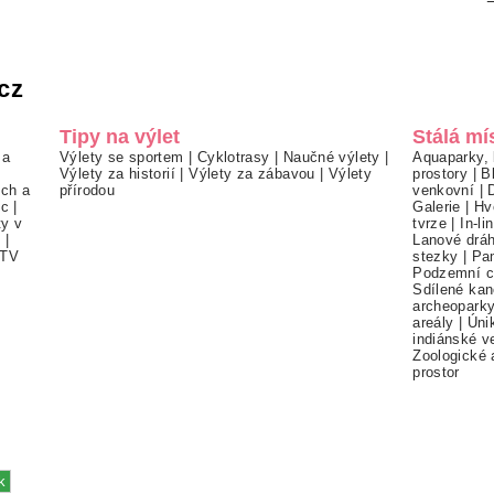
cz
Tipy na výlet
Stálá mí
 a
Výlety se sportem
|
Cyklotrasy
|
Naučné výlety
|
Aquaparky, 
Výlety za historií
|
Výlety za zábavou
|
Výlety
prostory
|
B
ch a
přírodou
venkovní
|
ec
|
Galerie
|
Hv
ty v
tvrze
|
In-li
í
|
Lanové drá
TV
stezky
|
Pa
Podzemní c
Sdílené kan
archeopark
areály
|
Úni
indiánské v
Zoologické 
prostor