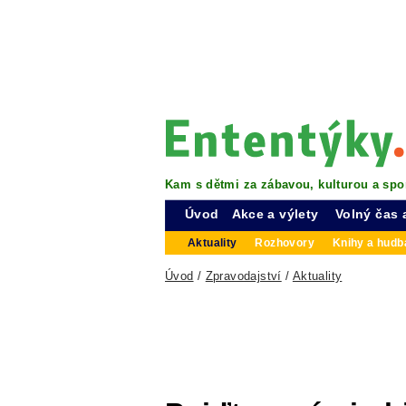
Kam s dětmi za zábavou, kulturou a spo
Úvod
Akce a výlety
Volný čas 
Aktuality
Rozhovory
Knihy a hudba
Úvod
/
Zpravodajství
/
Aktuality