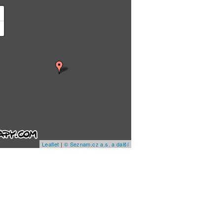
+
−
Leaflet
|
© Seznam.cz a.s. a další