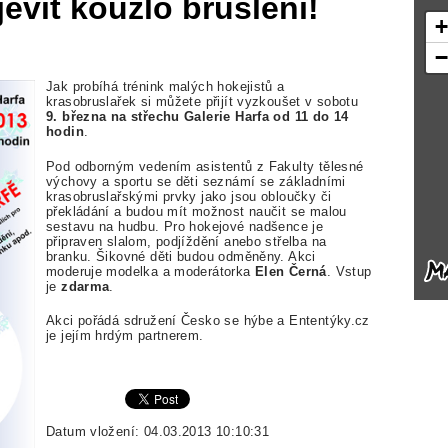
evit kouzlo bruslení!
Jak probíhá trénink malých hokejistů a
krasobruslařek si můžete přijít vyzkoušet v sobotu
9. března na střechu Galerie Harfa od 11 do 14
hodin
.
Pod odborným vedením asistentů z Fakulty tělesné
výchovy a sportu se děti seznámí se základními
krasobruslařskými prvky jako jsou obloučky či
překládání a budou mít možnost naučit se malou
sestavu na hudbu. Pro hokejové nadšence je
připraven slalom, podjíždění anebo střelba na
branku. Šikovné děti budou odměněny. Akci
moderuje modelka a moderátorka
Elen Černá
. Vstup
je
zdarma
.
Akci pořádá sdružení Česko se hýbe a Ententýky.cz
je jejím hrdým partnerem.
Datum vložení: 04.03.2013 10:10:31