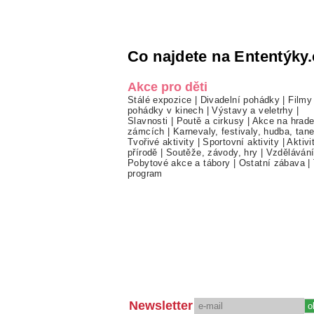
Co najdete na Ententýky.
Akce pro děti
Stálé expozice
|
Divadelní pohádky
|
Filmy
pohádky v kinech
|
Výstavy a veletrhy
|
Slavnosti
|
Poutě a cirkusy
|
Akce na hrade
zámcích
|
Karnevaly, festivaly, hudba, tan
Tvořivé aktivity
|
Sportovní aktivity
|
Aktivi
přírodě
|
Soutěže, závody, hry
|
Vzděláván
Pobytové akce a tábory
|
Ostatní zábava
|
program
Newsletter