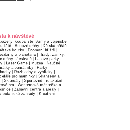
sta k návštěvě
bazény, koupaliště
|
Army a vojenské
ludiště
|
Bobové dráhy
|
Dětská hřiště
Dětské koutky
|
Dopravní hřiště
|
ězdárny a planetária
|
Hrady, zámky,
ne dráhy
|
Jeskyně
|
Lanové parky
|
hy
|
Laser Game
|
Muzea
|
Naučné
mátky a památníky
|
Parky
|
hodby
|
Rozhledny a vyhlídky
|
celáře pro maminky
|
Skanzeny a
y
|
Skiareály
|
Sportovně - relaxační
ková hra
|
Westernová městečka a
esnice
|
Zábavní centra a areály
|
a botanické zahrady
|
Kreativní