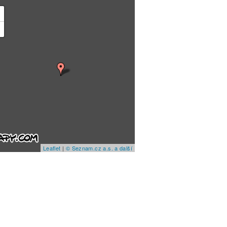
+
−
Leaflet
|
© Seznam.cz a.s. a další