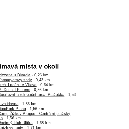
ímavá místa v okolí
Pizzerie u Divadla
- 0,26 km
Thomayerovy sady
- 0,43 km
areál Loděnice Vltava
- 0,64 km
McDonald Florenc
- 0,86 km
Sportovní a rekreační areál Pražačka
- 1,53
Invalidovna
- 1,56 km
DinoPark Praha
- 1,56 km
Camp Žižkov Prague - Centrální pražský
mp
- 1,56 km
Rodinný klub Ulitka
- 1,68 km
Kaizlovy sady
- 1,71 km