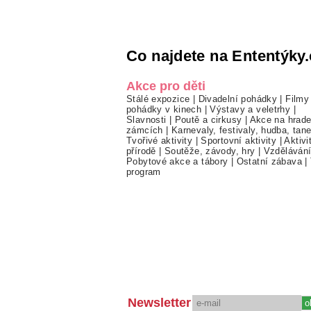
Co najdete na Ententýky.
Akce pro děti
Stálé expozice
|
Divadelní pohádky
|
Filmy
pohádky v kinech
|
Výstavy a veletrhy
|
Slavnosti
|
Poutě a cirkusy
|
Akce na hrade
zámcích
|
Karnevaly, festivaly, hudba, tan
Tvořivé aktivity
|
Sportovní aktivity
|
Aktivi
přírodě
|
Soutěže, závody, hry
|
Vzděláván
Pobytové akce a tábory
|
Ostatní zábava
|
program
Newsletter