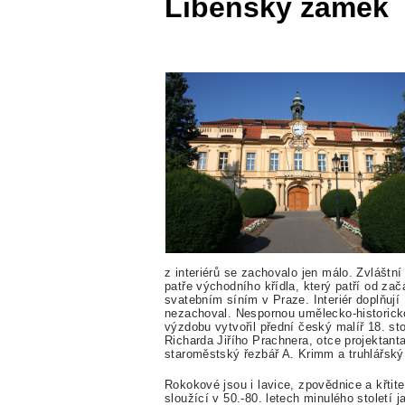
Libeňský zámek
z interiérů se zachovalo jen málo. Zvláštn
patře východního křídla, který patří od zač
svatebním síním v Praze. Interiér doplňu
nezachoval. Nespornou umělecko-historick
výzdobu vytvořil přední český malíř 18. st
Richarda Jiřího Prachnera, otce projektant
staroměstský řezbář A. Krimm a truhlářský
Rokokové jsou i lavice, zpovědnice a křtit
sloužící v 50.-80. letech minulého století