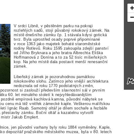
V srdci Libně, v pěstěném parku na pokraji
rozlehlých sadů, stojí půvabný rokokový zámek. Na
místě dnešního zámku čp. 1 stávala kdysi gotická
tvrz. Byla uprostřed osady poprvé připomínané
v roce 1363 jako majetek bohaté staroměstské
rodiny Rotlevů. Roku 1595 zakoupila zdejší panství
od Jiřího Bryknara a jeho bratra Albrechta Eliška
Hoffmanová z Donína a to za 52 tisíc míšeňských
kop. Na jeho místě dala postavit menší renesanční
zámek.
Libeňský zámek je pozoruhodnou památkou
rokokového slohu. Zatímco jeho vnější architektura
nedoznala od roku 1770 podstatných změn,
í pozornost si zaslouží především slavnostní sál v prvním
átku 60. let minulého století k nejvyhledávanějším
jí pozdně empírová kachlová kamna, původní nábytek se
ou cenu má též vnitřek zámecké kaple. Veškerou malířskou
oletí Ignác Raab. Samotný oltář je dílem sochaře a řezbáře
a přestavby zámku. Boční oltář a kazatelnu vytvořil
 mistr Jakub Emplert.
elnice, jen původní varhany byly roku 1884 vyměněny. Kaple,
 jako depozitář pražského městského muzea, byla v 80. letech