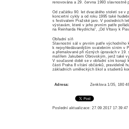
renovována a 29. června 1993 slavnostně p
Od začátku 90. let dvacátého století se v 
koncertní cykly a od roku 1995 také hudebn
s festivalem Pražské jaro. V posledních le
výstavám, které v jeho prvním patře pořádá
na Reinharda Heydricha“, „Od Vltavy k Piav
Obřadní síň
Slavnostní sál v prvním patře východního kř
k nejvyhledávanějším svatebním síním v 
a přemalované při různých úpravách v 19. 
malířem Jakubem Obrovským, jenž také vytv
V současné době se v obřadní síni konají
části Praha 8 vítání občánků, pravidelně h
základních uměleckých škol a studentů konz
Adresa:
Zenklova 1/35, 180 4
Poslední aktualizace: 27.09.2017 17:39:47