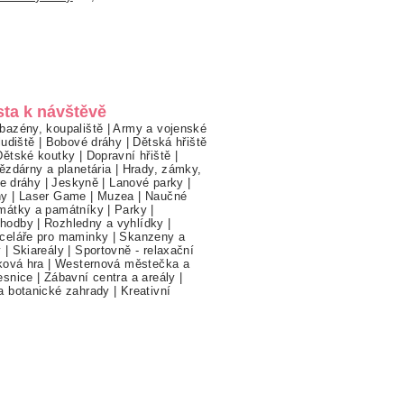
sta k návštěvě
bazény, koupaliště
|
Army a vojenské
ludiště
|
Bobové dráhy
|
Dětská hřiště
Dětské koutky
|
Dopravní hřiště
|
ězdárny a planetária
|
Hrady, zámky,
ne dráhy
|
Jeskyně
|
Lanové parky
|
hy
|
Laser Game
|
Muzea
|
Naučné
mátky a památníky
|
Parky
|
hodby
|
Rozhledny a vyhlídky
|
celáře pro maminky
|
Skanzeny a
y
|
Skiareály
|
Sportovně - relaxační
ková hra
|
Westernová městečka a
esnice
|
Zábavní centra a areály
|
a botanické zahrady
|
Kreativní