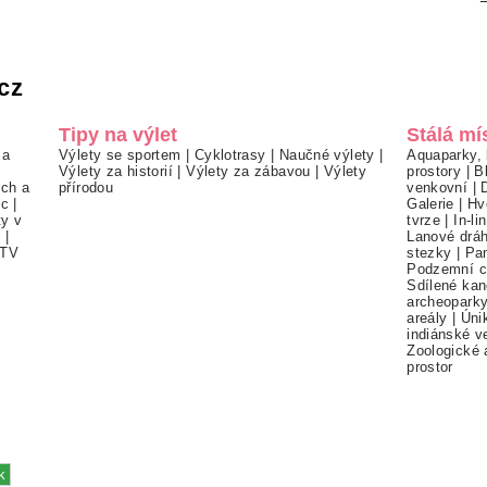
cz
Tipy na výlet
Stálá mí
 a
Výlety se sportem
|
Cyklotrasy
|
Naučné výlety
|
Aquaparky, 
Výlety za historií
|
Výlety za zábavou
|
Výlety
prostory
|
B
ch a
přírodou
venkovní
|
ec
|
Galerie
|
Hv
ty v
tvrze
|
In-li
í
|
Lanové drá
TV
stezky
|
Pa
Podzemní c
Sdílené kan
archeopark
areály
|
Úni
indiánské v
Zoologické 
prostor