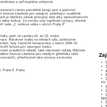
ožehnána a zpřístupněna veřejnosti.
prostorách zámku pravidelně konají jarní a podzimní
í festival Libeňské jaro mladých, probíhající souběžně
tech je libeňský zámek přístupný také díky reprezentativním
 odbor kultury. Za zmínku stojí například výstavy „Atentát
ě“ nebo „2. světová válka v ulicích Prahy 8“.
ídla, patří od začátku 60. let 20. století
Praze. Rokokové malby na stěnách sálu, poškozené
století, byly částečně restaurovány v letech 1909–10
ořil historizující nástropní fresku.
 kromě svatebních obřadů, také slavnostní obřady Městské
Zaj
udební festival Libeňské jaro mladých (přehlídka žáků
ervatoří), příležitostně také výstavy a koncerty.
8, Praha 8, Praha
km
ke