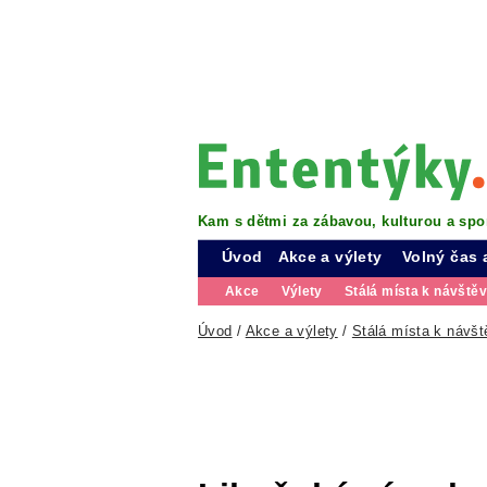
Kam s dětmi za zábavou, kulturou a spo
Úvod
Akce a výlety
Volný čas 
Akce
Výlety
Stálá místa k návště
Úvod
/
Akce a výlety
/
Stálá místa k návšt