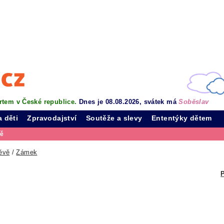
rtem v České republice.
Dnes je 08.08.2026, svátek má
Soběslav
a děti
Zpravodajství
Soutěže a slevy
Ententýky dětem
vě
ěvě
/
Zámek
P