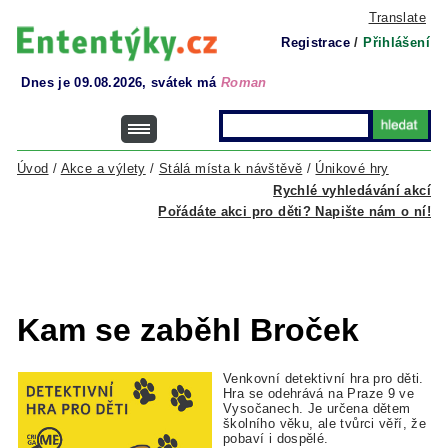
Translate
Registrace
/
Přihlášení
Dnes je 09.08.2026, svátek má
Roman
Úvod
/
Akce a výlety
/
Stálá místa k návštěvě
/
Únikové hry
Rychlé vyhledávání akcí
Pořádáte akci pro děti? Napište nám o ní!
Kam se zaběhl Broček
Venkovní detektivní hra pro děti.
Hra se odehrává na Praze 9 ve
Vysočanech. Je určena dětem
školního věku, ale tvůrci věří, že
pobaví i dospělé.