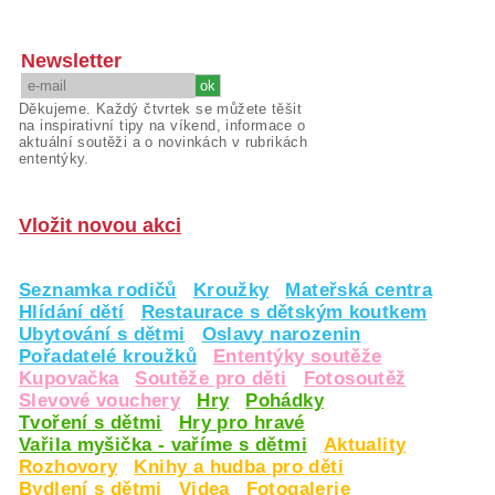
Newsletter
Děkujeme. Každý čtvrtek se můžete těšit
na inspirativní tipy na víkend, informace o
aktuální soutěži a o novinkách v rubrikách
ententýky.
Vložit novou akci
Seznamka rodičů
Kroužky
Mateřská centra
Hlídání dětí
Restaurace s dětským koutkem
Ubytování s dětmi
Oslavy narozenin
Pořadatelé kroužků
Ententýky soutěže
Kupovačka
Soutěže pro děti
Fotosoutěž
Slevové vouchery
Hry
Pohádky
Tvoření s dětmi
Hry pro hravé
Vařila myšička - vaříme s dětmi
Aktuality
Rozhovory
Knihy a hudba pro děti
Bydlení s dětmi
Videa
Fotogalerie