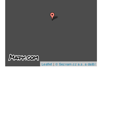
Leaflet
|
© Seznam.cz a.s. a další