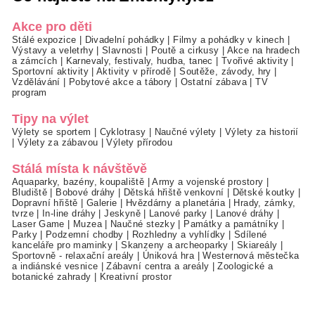
Akce pro děti
Stálé expozice
|
Divadelní pohádky
|
Filmy a pohádky v kinech
|
Výstavy a veletrhy
|
Slavnosti
|
Poutě a cirkusy
|
Akce na hradech
a zámcích
|
Karnevaly, festivaly, hudba, tanec
|
Tvořivé aktivity
|
Sportovní aktivity
|
Aktivity v přírodě
|
Soutěže, závody, hry
|
Vzdělávání
|
Pobytové akce a tábory
|
Ostatní zábava
|
TV
program
Tipy na výlet
Výlety se sportem
|
Cyklotrasy
|
Naučné výlety
|
Výlety za historií
|
Výlety za zábavou
|
Výlety přírodou
Stálá místa k návštěvě
Aquaparky, bazény, koupaliště
|
Army a vojenské prostory
|
Bludiště
|
Bobové dráhy
|
Dětská hřiště venkovní
|
Dětské koutky
|
Dopravní hřiště
|
Galerie
|
Hvězdárny a planetária
|
Hrady, zámky,
tvrze
|
In-line dráhy
|
Jeskyně
|
Lanové parky
|
Lanové dráhy
|
Laser Game
|
Muzea
|
Naučné stezky
|
Památky a památníky
|
Parky
|
Podzemní chodby
|
Rozhledny a vyhlídky
|
Sdílené
kanceláře pro maminky
|
Skanzeny a archeoparky
|
Skiareály
|
Sportovně - relaxační areály
|
Úniková hra
|
Westernová městečka
a indiánské vesnice
|
Zábavní centra a areály
|
Zoologické a
botanické zahrady
|
Kreativní prostor