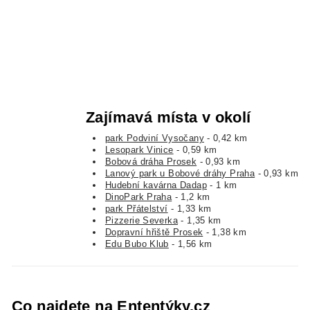
Zajímavá místa v okolí
park Podviní Vysočany
- 0,42 km
Lesopark Vinice
- 0,59 km
Bobová dráha Prosek
- 0,93 km
Lanový park u Bobové dráhy Praha
- 0,93 km
Hudební kavárna Dadap
- 1 km
DinoPark Praha
- 1,2 km
park Přátelství
- 1,33 km
Pizzerie Severka
- 1,35 km
Dopravní hřiště Prosek
- 1,38 km
Edu Bubo Klub
- 1,56 km
Co najdete na Ententýky.cz