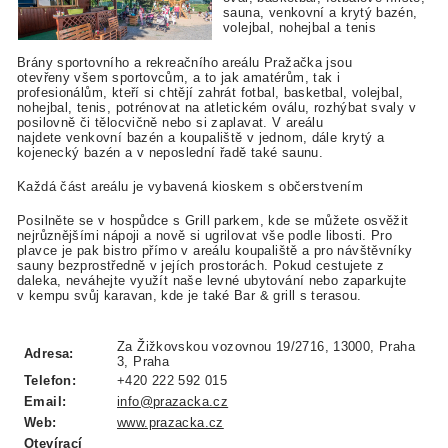
sauna, venkovní a krytý bazén,
volejbal, nohejbal a tenis
Brány sportovního a rekreačního areálu Pražačka jsou
otevřeny všem sportovcům, a to jak amatérům, tak i
profesionálům, kteří si chtějí zahrát fotbal, basketbal, volejbal,
nohejbal, tenis, potrénovat na atletickém oválu, rozhýbat svaly v
posilovně či tělocvičně nebo si zaplavat. V areálu
najdete venkovní bazén a koupaliště v jednom, dále krytý a
kojenecký bazén a v neposlední řadě také saunu.
Každá část areálu je vybavená kioskem s občerstvením
Posilněte se v hospůdce s Grill parkem, kde se můžete osvěžit
nejrůznějšími nápoji a nově si ugrilovat vše podle libosti. Pro
plavce je pak bistro přímo v areálu koupaliště a pro návštěvníky
sauny bezprostředně v jejích prostorách. Pokud cestujete z
daleka, neváhejte využít naše levné ubytování nebo zaparkujte
v kempu svůj karavan, kde je také Bar & grill s terasou.
Za Žižkovskou vozovnou 19/2716, 13000, Praha
Adresa:
3, Praha
Telefon:
+420 222 592 015
Email:
info@prazacka.cz
Web:
www.prazacka.cz
Otevírací