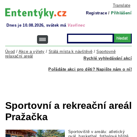
Translate
Registrace
/
Přihlášení
Dnes je 10.08.2026, svátek má
Vavřinec
Úvod
/
Akce a výlety
/
Stálá místa k návštěvě
/
Sportovně
relaxační areál
Rychlé vyhledávání akcí
Pořádáte akci pro děti? Napište nám o ní!
Sportovní a rekreační areál
Pražačka
Sportoviště v areálu: atletický
ovál, basketbal, fotbalové hřiště,