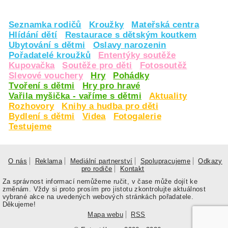
Seznamka rodičů
Kroužky
Mateřská centra
Hlídání dětí
Restaurace s dětským koutkem
Ubytování s dětmi
Oslavy narozenin
Pořadatelé kroužků
Ententýky soutěže
Kupovačka
Soutěže pro děti
Fotosoutěž
Slevové vouchery
Hry
Pohádky
Tvoření s dětmi
Hry pro hravé
Vařila myšička - vaříme s dětmi
Aktuality
Rozhovory
Knihy a hudba pro děti
Bydlení s dětmi
Videa
Fotogalerie
Testujeme
O nás
Reklama
Mediální partnerství
Spolupracujeme
Odkazy
pro rodiče
Kontakt
Za správnost informací nemůžeme ručit, v čase může dojít ke
změnám. Vždy si proto prosím pro jistotu zkontrolujte aktuálnost
vybrané akce na uvedených webových stránkách pořadatele.
Děkujeme!
Mapa webu
RSS