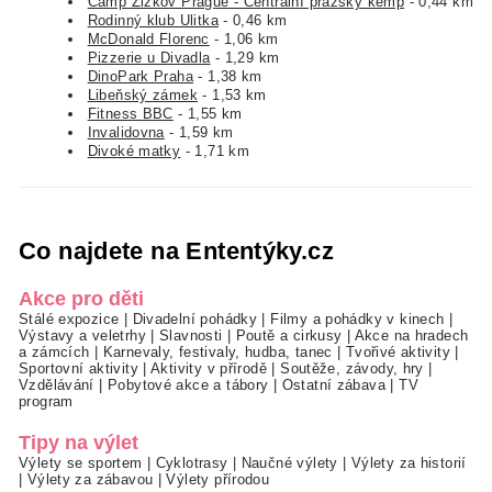
Camp Žižkov Prague - Centrální pražský kemp
- 0,44 km
Rodinný klub Ulitka
- 0,46 km
McDonald Florenc
- 1,06 km
Pizzerie u Divadla
- 1,29 km
DinoPark Praha
- 1,38 km
Libeňský zámek
- 1,53 km
Fitness BBC
- 1,55 km
Invalidovna
- 1,59 km
Divoké matky
- 1,71 km
Co najdete na Ententýky.cz
Akce pro děti
Stálé expozice
|
Divadelní pohádky
|
Filmy a pohádky v kinech
|
Výstavy a veletrhy
|
Slavnosti
|
Poutě a cirkusy
|
Akce na hradech
a zámcích
|
Karnevaly, festivaly, hudba, tanec
|
Tvořivé aktivity
|
Sportovní aktivity
|
Aktivity v přírodě
|
Soutěže, závody, hry
|
Vzdělávání
|
Pobytové akce a tábory
|
Ostatní zábava
|
TV
program
Tipy na výlet
Výlety se sportem
|
Cyklotrasy
|
Naučné výlety
|
Výlety za historií
|
Výlety za zábavou
|
Výlety přírodou