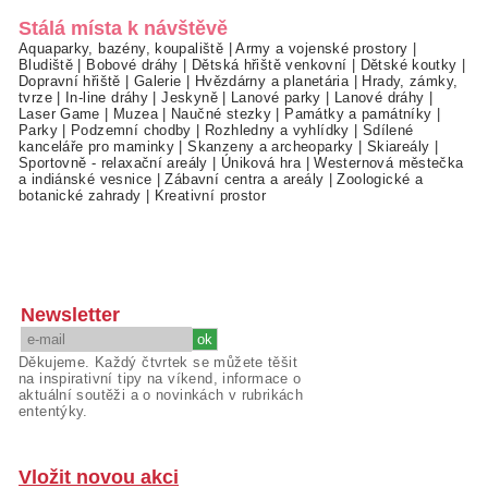
Stálá místa k návštěvě
Aquaparky, bazény, koupaliště
|
Army a vojenské prostory
|
Bludiště
|
Bobové dráhy
|
Dětská hřiště venkovní
|
Dětské koutky
|
Dopravní hřiště
|
Galerie
|
Hvězdárny a planetária
|
Hrady, zámky,
tvrze
|
In-line dráhy
|
Jeskyně
|
Lanové parky
|
Lanové dráhy
|
Laser Game
|
Muzea
|
Naučné stezky
|
Památky a památníky
|
Parky
|
Podzemní chodby
|
Rozhledny a vyhlídky
|
Sdílené
kanceláře pro maminky
|
Skanzeny a archeoparky
|
Skiareály
|
Sportovně - relaxační areály
|
Úniková hra
|
Westernová městečka
a indiánské vesnice
|
Zábavní centra a areály
|
Zoologické a
botanické zahrady
|
Kreativní prostor
Newsletter
Děkujeme. Každý čtvrtek se můžete těšit
na inspirativní tipy na víkend, informace o
aktuální soutěži a o novinkách v rubrikách
ententýky.
Vložit novou akci