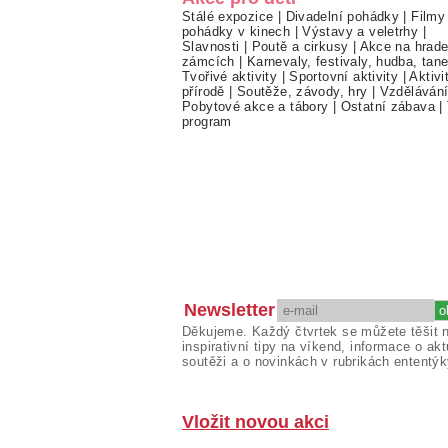
Stálé expozice
|
Divadelní pohádky
|
Filmy
pohádky v kinech
|
Výstavy a veletrhy
|
Slavnosti
|
Poutě a cirkusy
|
Akce na hrade
zámcích
|
Karnevaly, festivaly, hudba, tan
Tvořivé aktivity
|
Sportovní aktivity
|
Aktivi
přírodě
|
Soutěže, závody, hry
|
Vzděláván
Pobytové akce a tábory
|
Ostatní zábava
|
program
Newsletter
Děkujeme. Každý čtvrtek se můžete těšit 
inspirativní tipy na víkend, informace o akt
soutěži a o novinkách v rubrikách ententýk
Vložit novou akci