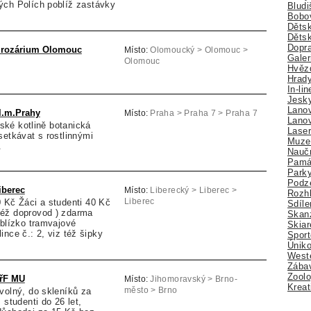
ých Polích poblíž zastávky
Bludi
Bobo
Dětsk
Děts
Dopra
a rozárium Olomouc
Místo:
Olomoucký > Olomouc >
Galer
Olomouc
Hvězd
Hrady
In-li
Jesk
Lano
l.m.Prahy
Místo:
Praha > Praha 7 > Praha 7
Lano
ojské kotlině botanická
Lase
setkávat s rostlinnými
Muze
y.
Nauč
Pamá
Park
Podz
iberec
Místo:
Liberecký > Liberec >
Rozhl
 Kč Žáci a studenti 40 Kč
Liberec
Sdíle
éž doprovod ) zdarma
Skan
 blízko tramvajové
Skiar
nce č.: 2, viz též šipky
Sport
Úniko
Weste
Zábav
Zoolo
PřF MU
Místo:
Jihomoravský > Brno-
Kreat
volný, do skleníků za
město > Brno
 studenti do 26 let,