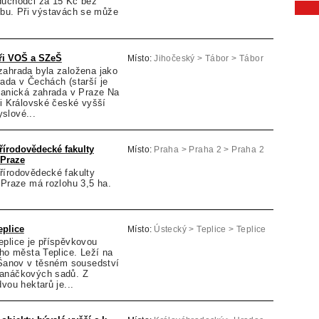
důchodci za 15 Kč bez
obu. Při výstavách se může
ři VOŠ a SZeŠ
Místo:
Jihočeský > Tábor > Tábor
zahrada byla založena jako
ada v Čechách (starší je
otanická zahrada v Praze Na
ři Královské české vyšší
slové...
řírodovědecké fakulty
Místo:
Praha > Praha 2 > Praha 2
 Praze
řírodovědecké fakulty
v Praze má rozlohu 3,5 ha.
eplice
Místo:
Ústecký > Teplice > Teplice
eplice je příspěvkovou
ího města Teplice. Leží na
i Šanov v těsném sousedství
Janáčkových sadů. Z
vou hektarů je...