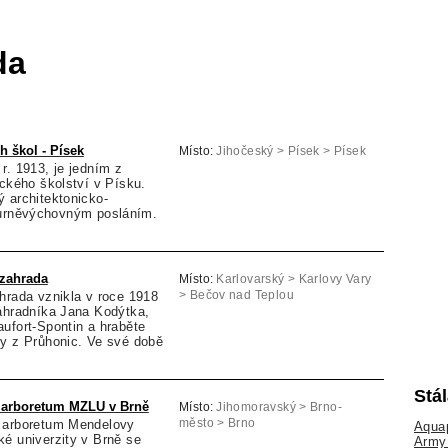
da
h škol - Písek
Místo:
Jihočeský > Písek > Písek
r. 1913, je jedním z
ického školství v Písku.
 architektonicko-
turněvýchovným posláním.
 zahrada
Místo:
Karlovarský > Karlovy Vary
hrada vznikla v roce 1918
> Bečov nad Teplou
zahradníka Jana Kodýtka,
ufort-Spontin a hraběte
cy z Průhonic. Ve své době
Stá
a arboretum MZLU v Brně
Místo:
Jihomoravský > Brno-
 arboretum Mendelovy
město > Brno
Aquap
é univerzity v Brně se
Army 