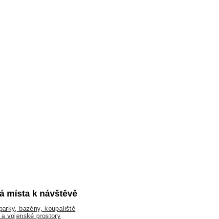
lá místa k návštěvě
arky, bazény, koupaliště
a vojenské prostory