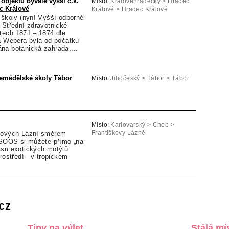
objektu bývalé vyšší c.k.
Místo:
Královéhradecký > Hradec
c Králové
Králové > Hradec Králové
 školy (nyní Vyšší odborné
 Střední zdravotnické
tech 1871 – 1874 dle
va Webera byla od počátku
na botanická zahrada....
emědělské školy Tábor
Místo:
Jihočeský > Tábor > Tábor
Místo:
Karlovarský > Cheb >
škových Lázní směrem
Františkovy Lázně
i SOOS si můžete přímo „na
ásu exotických motýlů
rostředí - v tropickém
cz
Tipy na výlet
Stálá mí