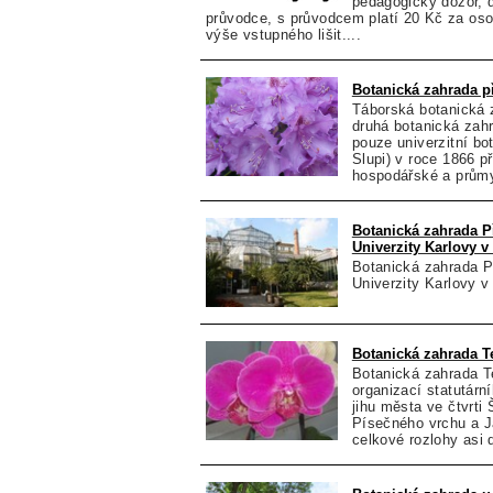
pedagogický dozor, 
průvodce, s průvodcem platí 20 Kč za os
výše vstupného lišit....
Botanická zahrada p
Táborská botanická 
druhá botanická zahr
pouze univerzitní b
Slupi) v roce 1866 p
hospodářské a průmy
Botanická zahrada P
Univerzity Karlovy v
Botanická zahrada P
Univerzity Karlovy 
Botanická zahrada T
Botanická zahrada T
organizací statutárn
jihu města ve čtvrt
Písečného vrchu a 
celkové rozlohy asi d