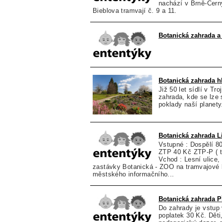
nachází v Brně-Čern
Bieblova tramvají č. 9 a 11.
Botanická zahrada 
Botanická zahrada h
Již 50 let sídlí v Tr
zahrada, kde se lze 
poklady naší planet
Botanická zahrada L
Vstupné : Dospělí 80
ZTP 40 Kč ZTP-P ( t
Vchod : Lesní ulice,
zastávky Botanická - ZOO na tramvajové li
městského informačního...
Botanická zahrada 
Do zahrady je vstup 
poplatek 30 Kč. Děti,