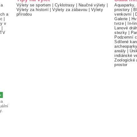
 a
Výlety se sportem
|
Cyklotrasy
|
Naučné výlety
|
Aquaparky, 
Výlety za historií
|
Výlety za zábavou
|
Výlety
prostory
|
B
ch a
přírodou
venkovní
|
ec
|
Galerie
|
Hv
ty v
tvrze
|
In-li
í
|
Lanové drá
TV
stezky
|
Pa
Podzemní c
Sdílené kan
archeopark
areály
|
Úni
indiánské v
Zoologické 
prostor
na
uální
y.