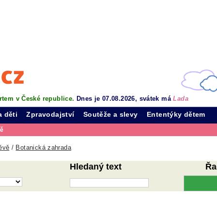
rtem v České republice.
Dnes je 07.08.2026, svátek má
Lada
a děti
Zpravodajství
Soutěže a slevy
Ententýky dětem
vě
ěvě
/
Botanická zahrada
Hledaný text
Řa