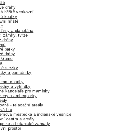
ště
vé dráhy
á hřiště venkovní
ké koutky
vní hřiště
ie
árny a planetária
, zámky, tvrze
ne dráhy
yně
vé parky
vé dráhy
r Game
a
né stezky
tky a památníky
y
emní chodby
edny a vyhlídky
né kanceláře pro maminky
zeny a archeoparky
eály
ovně - relaxační areály
vá hra
rnová městečka a indiánské vesnice
ní centra a areály
gické a botanické zahrady
ivní prostor