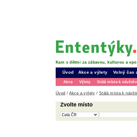
Kam s dětmi za zábavou, kulturou a spo
Úvod
Akce a výlety
Volný čas 
Akce
Výlety
Stálá místa k návště
Úvod
/
Akce a výlety
/
Stálá místa k návšt
Zvolte místo