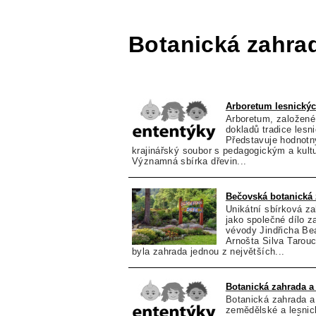
Botanická zahra
Arboretum lesnickýc
Arboretum, založené 
dokladů tradice lesn
Představuje hodnotný
krajinářský soubor s pedagogickým a kul
Významná sbírka dřevin...
Bečovská botanická
Unikátní sbírková za
jako společné dílo 
vévody Jindřicha Bea
Arnošta Silva Tarou
byla zahrada jednou z největších...
Botanická zahrada 
Botanická zahrada a
zemědělské a lesnick