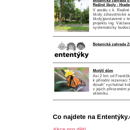
Botanická zahrada u 
Reálné školy - Hrade
V areálu c.k. Reálné
školy zdravotnické a
školy)postavené v le
projektu ing. Václa
systematicky budová
Botanická zahrada Z
Motýlí dům
Asi 2 km od Franti
k přírodní rezervac
dosah“ vychutnat kr
v jejich přirozeném p
skleníku.
Co najdete na Ententýky.
Akce pro děti