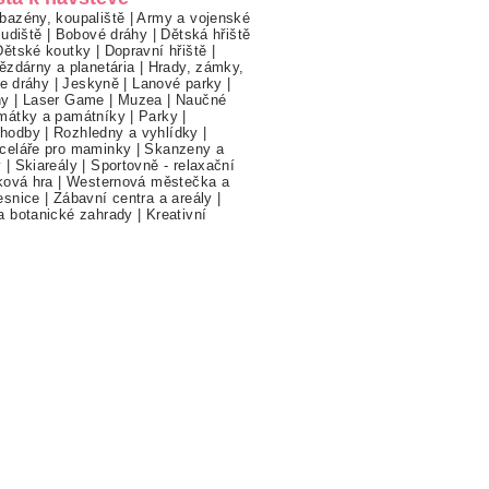
bazény, koupaliště
|
Army a vojenské
ludiště
|
Bobové dráhy
|
Dětská hřiště
Dětské koutky
|
Dopravní hřiště
|
ězdárny a planetária
|
Hrady, zámky,
ne dráhy
|
Jeskyně
|
Lanové parky
|
hy
|
Laser Game
|
Muzea
|
Naučné
mátky a památníky
|
Parky
|
hodby
|
Rozhledny a vyhlídky
|
celáře pro maminky
|
Skanzeny a
y
|
Skiareály
|
Sportovně - relaxační
ková hra
|
Westernová městečka a
esnice
|
Zábavní centra a areály
|
a botanické zahrady
|
Kreativní