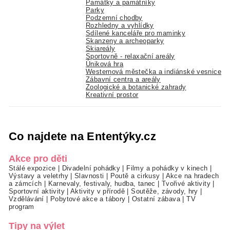
Památky a památníky
Parky
Podzemní chodby
Rozhledny a vyhlídky
Sdílené kanceláře pro maminky
Skanzeny a archeoparky
Skiareály
Sportovně - relaxační areály
Úniková hra
Westernová městečka a indiánské vesnice
Zábavní centra a areály
Zoologické a botanické zahrady
Kreativní prostor
Co najdete na Ententýky.cz
Akce pro děti
Stálé expozice
|
Divadelní pohádky
|
Filmy a pohádky v kinech
|
Výstavy a veletrhy
|
Slavnosti
|
Poutě a cirkusy
|
Akce na hradech
a zámcích
|
Karnevaly, festivaly, hudba, tanec
|
Tvořivé aktivity
|
Sportovní aktivity
|
Aktivity v přírodě
|
Soutěže, závody, hry
|
Vzdělávání
|
Pobytové akce a tábory
|
Ostatní zábava
|
TV
program
Tipy na výlet