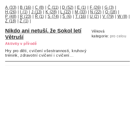
A (33)
|
B (16)
|
C (8)
|
Č (11)
|
D (52)
|
E (1)
|
F (26)
|
G (3)
|
H (26)
|
I (1)
|
J (13)
|
K (28)
|
L (22)
|
M (33)
|
N (22)
|
O (18)
|
P (48)
|
R (23)
|
Ř (1)
|
S (74)
|
Š (6)
|
T (16)
|
U (2)
|
V (79)
|
W (8)
|
Z (18)
|
Ž (1)
|
Nikdo ani netuší, že Sokol letí
Věková
Větruší
kategorie:
pro celou
rodinu
Aktivity v přírodě
Hry pro děti, cvičení všestrannosti, kruhový
trénink, zdravotní cvičení i cvičení...