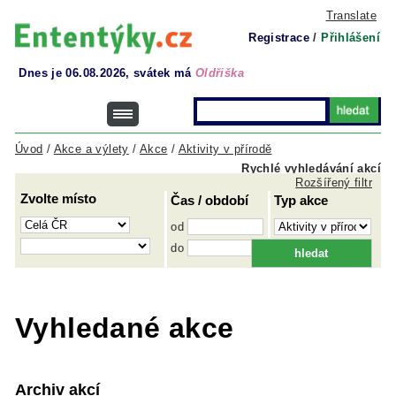
Translate
Registrace
/
Přihlášení
Dnes je 06.08.2026, svátek má
Oldřiška
Úvod
/
Akce a výlety
/
Akce
/
Aktivity v přírodě
Rychlé vyhledávání akcí
Rozšířený filtr
Zvolte místo
Čas / období
Typ akce
od
do
Vyhledané akce
Archiv akcí