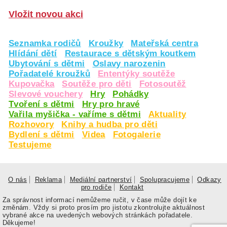
Vložit novou akci
Seznamka rodičů
Kroužky
Mateřská centra
Hlídání dětí
Restaurace s dětským koutkem
Ubytování s dětmi
Oslavy narozenin
Pořadatelé kroužků
Ententýky soutěže
Kupovačka
Soutěže pro děti
Fotosoutěž
Slevové vouchery
Hry
Pohádky
Tvoření s dětmi
Hry pro hravé
Vařila myšička - vaříme s dětmi
Aktuality
Rozhovory
Knihy a hudba pro děti
Bydlení s dětmi
Videa
Fotogalerie
Testujeme
O nás
Reklama
Mediální partnerství
Spolupracujeme
Odkazy
pro rodiče
Kontakt
Za správnost informací nemůžeme ručit, v čase může dojít ke
změnám. Vždy si proto prosím pro jistotu zkontrolujte aktuálnost
vybrané akce na uvedených webových stránkách pořadatele.
Děkujeme!