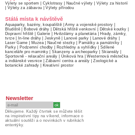
Výlety se sportem
|
Cyklotrasy
|
Naučné výlety
|
Výlety za historií
|
Výlety za zábavou
|
Výlety přírodou
Stálá místa k návštěvě
Aquaparky, bazény, koupaliště
|
Army a vojenské prostory
|
Bludiště
|
Bobové dráhy
|
Dětská hřiště venkovní
|
Dětské koutky
|
Dopravní hřiště
|
Galerie
|
Hvězdárny a planetária
|
Hrady, zámky,
tvrze
|
In-line dráhy
|
Jeskyně
|
Lanové parky
|
Lanové dráhy
|
Laser Game
|
Muzea
|
Naučné stezky
|
Památky a památníky
|
Parky
|
Podzemní chodby
|
Rozhledny a vyhlídky
|
Sdílené
kanceláře pro maminky
|
Skanzeny a archeoparky
|
Skiareály
|
Sportovně - relaxační areály
|
Úniková hra
|
Westernová městečka
a indiánské vesnice
|
Zábavní centra a areály
|
Zoologické a
botanické zahrady
|
Kreativní prostor
Newsletter
Děkujeme. Každý čtvrtek se můžete těšit
na inspirativní tipy na víkend, informace o
aktuální soutěži a o novinkách v rubrikách
ententýky.