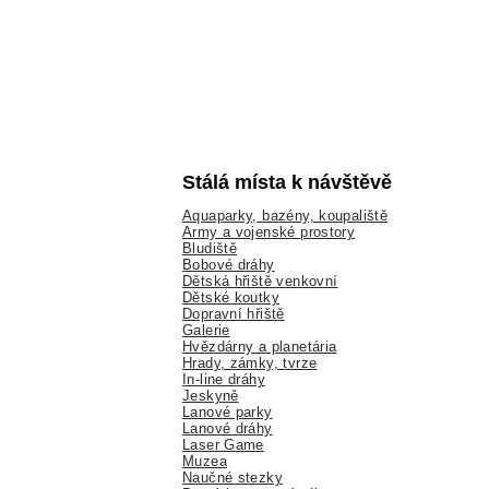
Stálá místa k návštěvě
Aquaparky, bazény, koupaliště
Army a vojenské prostory
Bludiště
Bobové dráhy
Dětská hřiště venkovní
Dětské koutky
Dopravní hřiště
Galerie
Hvězdárny a planetária
Hrady, zámky, tvrze
In-line dráhy
Jeskyně
Lanové parky
Lanové dráhy
Laser Game
Muzea
Naučné stezky