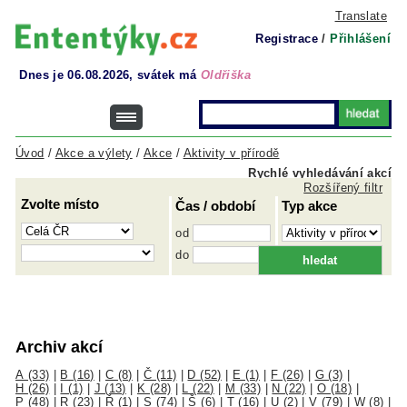
Translate
Registrace
/
Přihlášení
Dnes je 06.08.2026, svátek má
Oldřiška
Úvod
/
Akce a výlety
/
Akce
/
Aktivity v přírodě
Rychlé vyhledávání akcí
Rozšířený filtr
Zvolte místo
Čas / období
Typ akce
od
do
Archiv akcí
A (33)
|
B (16)
|
C (8)
|
Č (11)
|
D (52)
|
E (1)
|
F (26)
|
G (3)
|
H (26)
|
I (1)
|
J (13)
|
K (28)
|
L (22)
|
M (33)
|
N (22)
|
O (18)
|
P (48)
|
R (23)
|
Ř (1)
|
S (74)
|
Š (6)
|
T (16)
|
U (2)
|
V (79)
|
W (8)
|