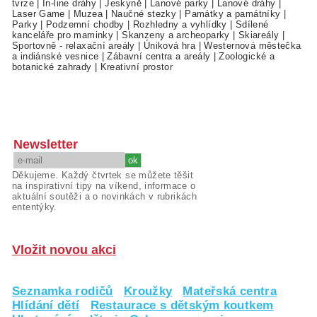
tvrze
|
In-line dráhy
|
Jeskyně
|
Lanové parky
|
Lanové dráhy
|
Laser Game
|
Muzea
|
Naučné stezky
|
Památky a památníky
|
Parky
|
Podzemní chodby
|
Rozhledny a vyhlídky
|
Sdílené
kanceláře pro maminky
|
Skanzeny a archeoparky
|
Skiareály
|
Sportovně - relaxační areály
|
Úniková hra
|
Westernová městečka
a indiánské vesnice
|
Zábavní centra a areály
|
Zoologické a
botanické zahrady
|
Kreativní prostor
Newsletter
Děkujeme. Každý čtvrtek se můžete těšit
na inspirativní tipy na víkend, informace o
aktuální soutěži a o novinkách v rubrikách
ententýky.
Vložit novou akci
Seznamka rodičů
Kroužky
Mateřská centra
Hlídání dětí
Restaurace s dětským koutkem