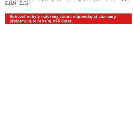
Z (18)
|
Ž (1)
|
Bohužel nebyly nalezeny žádné odpovídající záznamy,
přeformulujte prosím Váš dotaz.