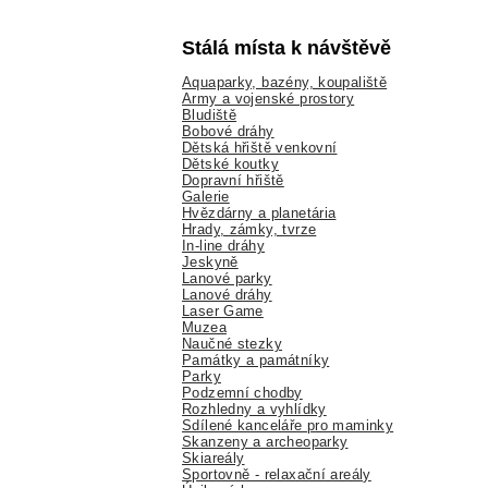
Stálá místa k návštěvě
Aquaparky, bazény, koupaliště
Army a vojenské prostory
Bludiště
Bobové dráhy
Dětská hřiště venkovní
Dětské koutky
Dopravní hřiště
Galerie
Hvězdárny a planetária
Hrady, zámky, tvrze
In-line dráhy
Jeskyně
Lanové parky
Lanové dráhy
Laser Game
Muzea
Naučné stezky
Památky a památníky
Parky
Podzemní chodby
Rozhledny a vyhlídky
Sdílené kanceláře pro maminky
Skanzeny a archeoparky
Skiareály
Sportovně - relaxační areály