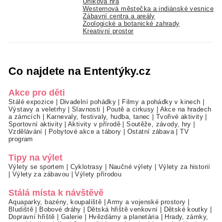
Úniková hra
Westernová městečka a indiánské vesnice
Zábavní centra a areály
Zoologické a botanické zahrady
Kreativní prostor
Co najdete na Ententýky.cz
Akce pro děti
Stálé expozice
|
Divadelní pohádky
|
Filmy a pohádky v kinech
|
Výstavy a veletrhy
|
Slavnosti
|
Poutě a cirkusy
|
Akce na hradech
a zámcích
|
Karnevaly, festivaly, hudba, tanec
|
Tvořivé aktivity
|
Sportovní aktivity
|
Aktivity v přírodě
|
Soutěže, závody, hry
|
Vzdělávání
|
Pobytové akce a tábory
|
Ostatní zábava
|
TV
program
Tipy na výlet
Výlety se sportem
|
Cyklotrasy
|
Naučné výlety
|
Výlety za historií
|
Výlety za zábavou
|
Výlety přírodou
Stálá místa k návštěvě
Aquaparky, bazény, koupaliště
|
Army a vojenské prostory
|
Bludiště
|
Bobové dráhy
|
Dětská hřiště venkovní
|
Dětské koutky
|
Dopravní hřiště
|
Galerie
|
Hvězdárny a planetária
|
Hrady, zámky,