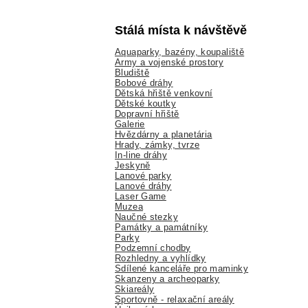
Stálá místa k návštěvě
Aquaparky, bazény, koupaliště
Army a vojenské prostory
Bludiště
Bobové dráhy
Dětská hřiště venkovní
Dětské koutky
Dopravní hřiště
Galerie
Hvězdárny a planetária
Hrady, zámky, tvrze
In-line dráhy
Jeskyně
Lanové parky
Lanové dráhy
Laser Game
Muzea
Naučné stezky
Památky a památníky
Parky
Podzemní chodby
Rozhledny a vyhlídky
Sdílené kanceláře pro maminky
Skanzeny a archeoparky
Skiareály
Sportovně - relaxační areály