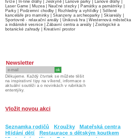
tvrze
|
In-line dráhy
|
Jeskyně
|
Lanové parky
|
Lanové dráhy
|
Laser Game
|
Muzea
|
Naučné stezky
|
Památky a památníky
|
Parky
|
Podzemní chodby
|
Rozhledny a vyhlídky
|
Sdílené
kanceláře pro maminky
|
Skanzeny a archeoparky
|
Skiareály
|
Sportovně - relaxační areály
|
Úniková hra
|
Westernová městečka
a indiánské vesnice
|
Zábavní centra a areály
|
Zoologické a
botanické zahrady
|
Kreativní prostor
Newsletter
Děkujeme. Každý čtvrtek se můžete těšit
na inspirativní tipy na víkend, informace o
aktuální soutěži a o novinkách v rubrikách
ententýky.
Vložit novou akci
Seznamka rodičů
Kroužky
Mateřská centra
Hlídání dětí
Restaurace s dětským koutkem