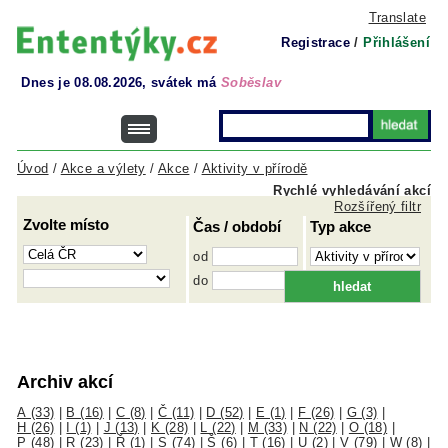
Translate
Registrace
/
Přihlášení
Dnes je 08.08.2026, svátek má
Soběslav
Úvod
/
Akce a výlety
/
Akce
/
Aktivity v přírodě
Rychlé vyhledávání akcí
Rozšířený filtr
Zvolte místo
Čas / období
Typ akce
od
do
Archiv akcí
A (33)
|
B (16)
|
C (8)
|
Č (11)
|
D (52)
|
E (1)
|
F (26)
|
G (3)
|
H (26)
|
I (1)
|
J (13)
|
K (28)
|
L (22)
|
M (33)
|
N (22)
|
O (18)
|
P (48)
|
R (23)
|
Ř (1)
|
S (74)
|
Š (6)
|
T (16)
|
U (2)
|
V (79)
|
W (8)
|