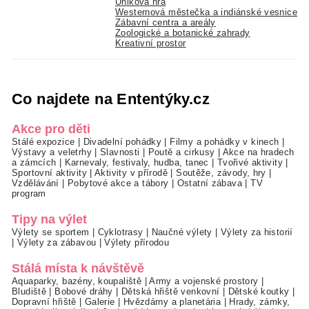
Úniková hra
Westernová městečka a indiánské vesnice
Zábavní centra a areály
Zoologické a botanické zahrady
Kreativní prostor
Co najdete na Ententýky.cz
Akce pro děti
Stálé expozice
|
Divadelní pohádky
|
Filmy a pohádky v kinech
|
Výstavy a veletrhy
|
Slavnosti
|
Poutě a cirkusy
|
Akce na hradech
a zámcích
|
Karnevaly, festivaly, hudba, tanec
|
Tvořivé aktivity
|
Sportovní aktivity
|
Aktivity v přírodě
|
Soutěže, závody, hry
|
Vzdělávání
|
Pobytové akce a tábory
|
Ostatní zábava
|
TV
program
Tipy na výlet
Výlety se sportem
|
Cyklotrasy
|
Naučné výlety
|
Výlety za historií
|
Výlety za zábavou
|
Výlety přírodou
Stálá místa k návštěvě
Aquaparky, bazény, koupaliště
|
Army a vojenské prostory
|
Bludiště
|
Bobové dráhy
|
Dětská hřiště venkovní
|
Dětské koutky
|
Dopravní hřiště
|
Galerie
|
Hvězdárny a planetária
|
Hrady, zámky,