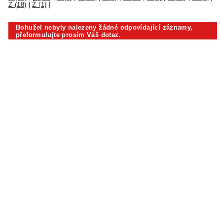
Z (18)
|
Ž (1)
|
Bohužel nebyly nalezeny žádné odpovídající záznamy,
přeformulujte prosím Váš dotaz.