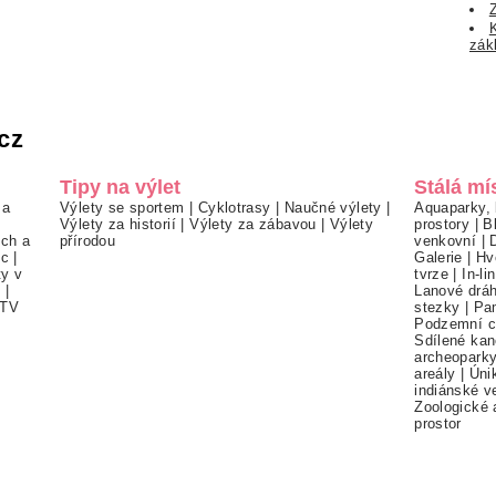
zák
cz
Tipy na výlet
Stálá mí
 a
Výlety se sportem
|
Cyklotrasy
|
Naučné výlety
|
Aquaparky, 
Výlety za historií
|
Výlety za zábavou
|
Výlety
prostory
|
B
ch a
přírodou
venkovní
|
ec
|
Galerie
|
Hv
ty v
tvrze
|
In-li
í
|
Lanové drá
TV
stezky
|
Pa
Podzemní c
Sdílené kan
archeopark
areály
|
Úni
indiánské v
Zoologické 
prostor