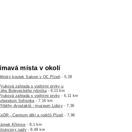
ímavá místa v okolí
Dětský koutek Saloon v OC Plzeň
- 5,28
Výuková zahrada s vodními prvky u
kého Boleveckého rybníka
- 6,11 km
Výuková zahrada s vodními prvky
- 6,11 km
Arboretum Sofronka
- 7,16 km
Příběhy dvoutaktů - muzeum Lobzy
- 7,36
CeDR - Centrum dětí a rodičů Plzeň
- 7,96
Zámek Křimice
- 8,1 km
Štruncovy sady
- 8,49 km