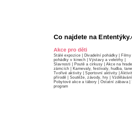
Co najdete na Ententýky.
Akce pro děti
Stálé expozice
|
Divadelní pohádky
|
Filmy
pohádky v kinech
|
Výstavy a veletrhy
|
Slavnosti
|
Poutě a cirkusy
|
Akce na hrade
zámcích
|
Karnevaly, festivaly, hudba, tan
Tvořivé aktivity
|
Sportovní aktivity
|
Aktivi
přírodě
|
Soutěže, závody, hry
|
Vzděláván
Pobytové akce a tábory
|
Ostatní zábava
|
program