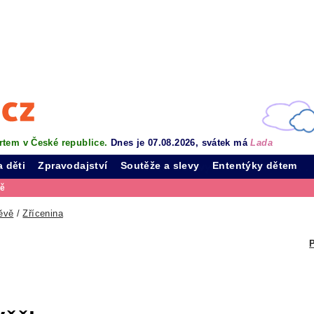
rtem v České republice.
Dnes je 07.08.2026, svátek má
Lada
a děti
Zpravodajství
Soutěže a slevy
Ententýky dětem
vě
ěvě
/
Zřícenina
P