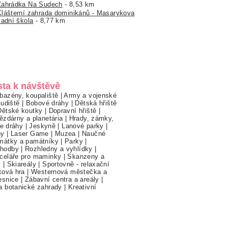
Zahrádka Na Sudech
- 8,53 km
Klášterní zahrada dominikánů - Masarykova
ladní škola
- 8,77 km
sta k návštěvě
bazény, koupaliště
|
Army a vojenské
ludiště
|
Bobové dráhy
|
Dětská hřiště
Dětské koutky
|
Dopravní hřiště
|
ězdárny a planetária
|
Hrady, zámky,
ne dráhy
|
Jeskyně
|
Lanové parky
|
hy
|
Laser Game
|
Muzea
|
Naučné
mátky a památníky
|
Parky
|
hodby
|
Rozhledny a vyhlídky
|
celáře pro maminky
|
Skanzeny a
y
|
Skiareály
|
Sportovně - relaxační
ková hra
|
Westernová městečka a
esnice
|
Zábavní centra a areály
|
a botanické zahrady
|
Kreativní