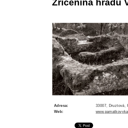
Zřícenina hradu 
Adresa:
33007, Druztová, 
Web:
www.pamatkovyka