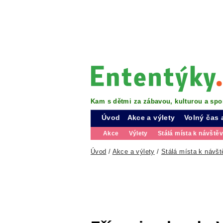
Kam s dětmi za zábavou, kulturou a spo
Úvod
Akce a výlety
Volný čas 
Akce
Výlety
Stálá místa k návště
Úvod
/
Akce a výlety
/
Stálá místa k návšt