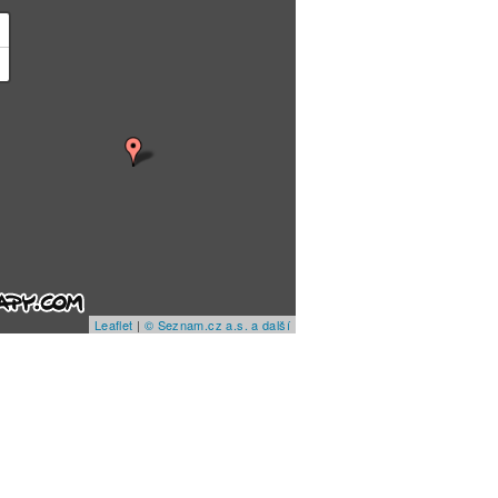
+
−
Leaflet
|
© Seznam.cz a.s. a další