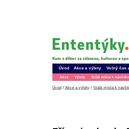
Kam s dětmi za zábavou, kulturou a spo
Úvod
Akce a výlety
Volný čas 
Akce
Výlety
Stálá místa k návště
Úvod
/
Akce a výlety
/
Stálá místa k návšt