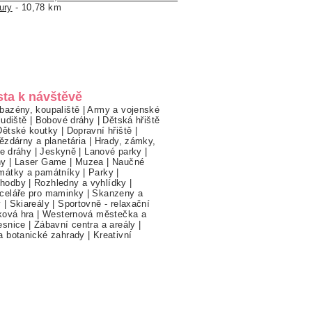
ury
- 10,78 km
sta k návštěvě
bazény, koupaliště
|
Army a vojenské
ludiště
|
Bobové dráhy
|
Dětská hřiště
Dětské koutky
|
Dopravní hřiště
|
ězdárny a planetária
|
Hrady, zámky,
ne dráhy
|
Jeskyně
|
Lanové parky
|
hy
|
Laser Game
|
Muzea
|
Naučné
mátky a památníky
|
Parky
|
hodby
|
Rozhledny a vyhlídky
|
celáře pro maminky
|
Skanzeny a
y
|
Skiareály
|
Sportovně - relaxační
ková hra
|
Westernová městečka a
esnice
|
Zábavní centra a areály
|
a botanické zahrady
|
Kreativní