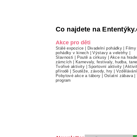
Co najdete na Ententýky.
Akce pro děti
Stálé expozice
|
Divadelní pohádky
|
Filmy
pohádky v kinech
|
Výstavy a veletrhy
|
Slavnosti
|
Poutě a cirkusy
|
Akce na hrade
zámcích
|
Karnevaly, festivaly, hudba, tan
Tvořivé aktivity
|
Sportovní aktivity
|
Aktivi
přírodě
|
Soutěže, závody, hry
|
Vzděláván
Pobytové akce a tábory
|
Ostatní zábava
|
program