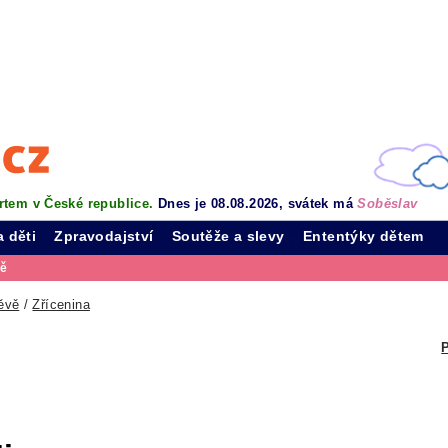
rtem v České republice.
Dnes je 08.08.2026, svátek má
Soběslav
a děti
Zpravodajství
Soutěže a slevy
Ententýky dětem
vě
ěvě
/
Zřícenina
P