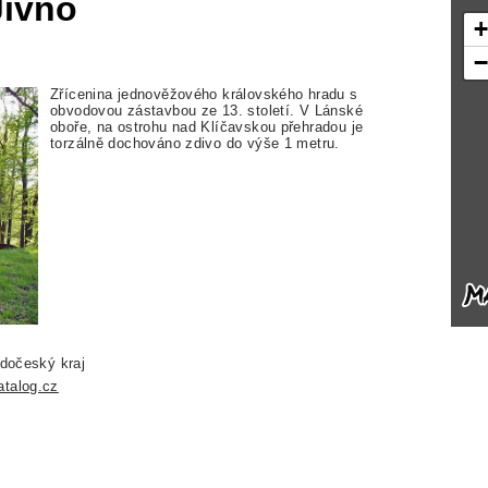
Jivno
Zřícenina jednověžového královského hradu s
obvodovou zástavbou ze 13. století. V Lánské
oboře, na ostrohu nad Klíčavskou přehradou je
torzálně dochováno zdivo do výše 1 metru.
edočeský kraj
talog.cz