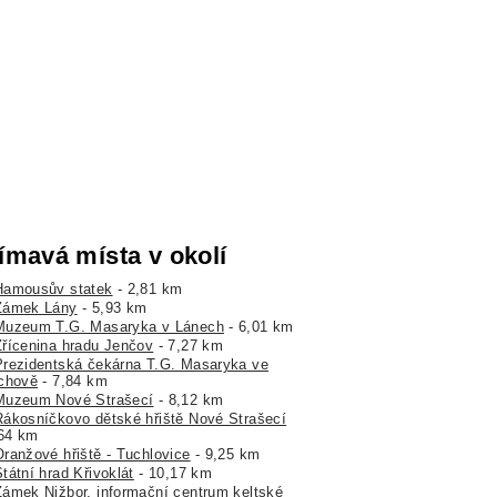
ímavá místa v okolí
Hamousův statek
- 2,81 km
Zámek Lány
- 5,93 km
Muzeum T.G. Masaryka v Lánech
- 6,01 km
Zřícenina hradu Jenčov
- 7,27 km
Prezidentská čekárna T.G. Masaryka ve
chově
- 7,84 km
Muzeum Nové Strašecí
- 8,12 km
Rákosníčkovo dětské hřiště Nové Strašecí
,64 km
Oranžové hřiště - Tuchlovice
- 9,25 km
tátní hrad Křivoklát
- 10,17 km
Zámek Nižbor, informační centrum keltské