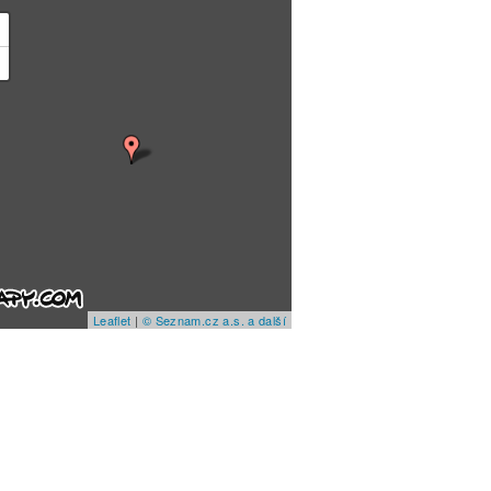
+
−
Leaflet
|
© Seznam.cz a.s. a další