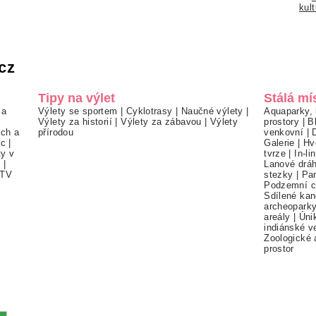
kult
cz
Tipy na výlet
Stálá mí
 a
Výlety se sportem
|
Cyklotrasy
|
Naučné výlety
|
Aquaparky, 
Výlety za historií
|
Výlety za zábavou
|
Výlety
prostory
|
B
ch a
přírodou
venkovní
|
ec
|
Galerie
|
Hv
ty v
tvrze
|
In-li
í
|
Lanové drá
TV
stezky
|
Pa
Podzemní c
Sdílené kan
archeopark
areály
|
Úni
indiánské v
Zoologické 
prostor