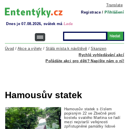
Translate
Registrace
/
Přihlášení
Dnes je 07.08.2026, svátek má
Lada
Úvod
/
Akce a výlety
/
Stálá místa k návštěvě
/
Skanzen
Rychlé vyhledávání akcí
Pořádáte akci pro děti? Napište nám o ní!
Hamousův statek
Hamousův statek s číslem
popisným 22 ve Zbečně proti
kostelu svatého Martina se řadí
mezi nejstarší veřejnosti
zpřístupněné památky lidové