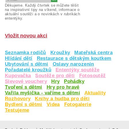
Děkujeme. Každý čtvrtek se můžete těšit
na inspirativní tipy na víkend, informace o
aktuální soutěži a o novinkách v rubrikách
ententýky.
Vložit novou akci
Seznamka rodičů
Kroužky
Mateřská centra
Hlídání dětí
Restaurace s dětským koutkem
Ubytování s dětmi
Oslavy narozenin
Pořadatelé kroužků
Ententýky soutěže
Kupovačka
Soutěže pro děti
Fotosoutěž
Slevové vouchery
Hry
Pohádky
Tvoření s dětmi
Hry pro hravé
Vařila myšička - vaříme s dětmi
Aktuality
Rozhovory
Knihy a hudba pro děti
Bydlení s dětmi
Videa
Fotogalerie
Testujeme