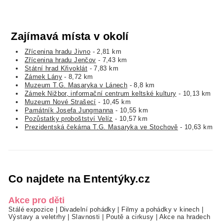
Zajímavá místa v okolí
Zřícenina hradu Jivno
- 2,81 km
Zřícenina hradu Jenčov
- 7,43 km
Státní hrad Křivoklát
- 7,83 km
Zámek Lány
- 8,72 km
Muzeum T.G. Masaryka v Lánech
- 8,8 km
Zámek Nižbor, informační centrum keltské kultury
- 10,13 km
Muzeum Nové Strašecí
- 10,45 km
Památník Josefa Jungmanna
- 10,55 km
Pozůstatky proboštství Velíz
- 10,57 km
Prezidentská čekárna T.G. Masaryka ve Stochově
- 10,63 km
Co najdete na Ententýky.cz
Akce pro děti
Stálé expozice
|
Divadelní pohádky
|
Filmy a pohádky v kinech
|
Výstavy a veletrhy
|
Slavnosti
|
Poutě a cirkusy
|
Akce na hradech