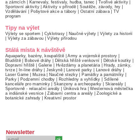
a zámcích
|
Karnevaly, festivaly, hudba, tanec
|
Tvořivé aktivity
|
Sportovní aktivity
|
Aktivity v přírodě
|
Soutěže, závody, hry
|
Vzdělávání
|
Pobytové akce a tábory
|
Ostatní zábava
|
TV
program
Tipy na výlet
Výlety se sportem
|
Cyklotrasy
|
Naučné výlety
|
Výlety za historií
|
Výlety za zábavou
|
Výlety přírodou
Stálá místa k návštěvě
Aquaparky, bazény, koupaliště
|
Army a vojenské prostory
|
Bludiště
|
Bobové dráhy
|
Dětská hřiště venkovní
|
Dětské koutky
|
Dopravní hřiště
|
Galerie
|
Hvězdárny a planetária
|
Hrady, zámky,
tvrze
|
In-line dráhy
|
Jeskyně
|
Lanové parky
|
Lanové dráhy
|
Laser Game
|
Muzea
|
Naučné stezky
|
Památky a památníky
|
Parky
|
Podzemní chodby
|
Rozhledny a vyhlídky
|
Sdílené
kanceláře pro maminky
|
Skanzeny a archeoparky
|
Skiareály
|
Sportovně - relaxační areály
|
Úniková hra
|
Westernová městečka
a indiánské vesnice
|
Zábavní centra a areály
|
Zoologické a
botanické zahrady
|
Kreativní prostor
Newsletter