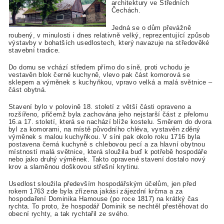
architektury ve Středních
Čechách.
Jedná se o dům převážně
roubený, v minulosti i dnes relativně velký, reprezentující způsob
výstavby v bohatších usedlostech, který navazuje na středověké
stavební tradice.
Do domu se vchází středem přímo do síně, proti vchodu je
vestavěn blok černé kuchyně, vlevo pak část komorová se
sklepem a výměnek s kuchyňkou, vpravo velká a malá světnice –
část obytná.
Stavení bylo v polovině 18. století z větší části opraveno a
rozšířeno, přičemž byla zachována jeho nejstarší část z přelomu
16.a 17. století, která se nachází blíže kostelu. Směrem do dvora
byl za komorami, na místě původního chléva, vystavěn zděný
výměnek s malou kuchyňkou. V síni pak okolo roku 1716 byla
postavena černá kuchyně s chlebovou pecí a za hlavní obytnou
místností malá světnice, která sloužila buď k potřebě hospodáře
nebo jako druhý výměnek. Takto opravené stavení dostalo nový
krov a slaměnou doškovou střešní krytinu.
Usedlost sloužila především hospodářským účelům, jen před
rokem 1763 zde byla zřízena jakási zájezdní krčma a za
hospodaření Dominika Hamouse (po roce 1817) na krátký čas
rychta. To proto, že hospodář Dominik se nechtěl přestěhovat do
obecní rychty, a tak rychtařil ze svého.