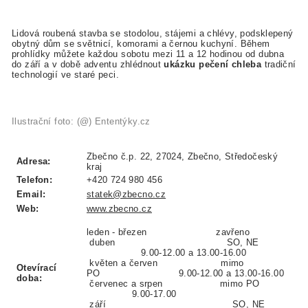
Lidová roubená stavba se stodolou, stájemi a chlévy, podsklepený
obytný dům se světnicí, komorami a černou kuchyní. Během
prohlídky můžete každou sobotu mezi 11 a 12 hodinou od dubna
do září a v době adventu zhlédnout
ukázku pečení chleba
tradiční
technologií ve staré peci.
Ilustrační foto: (@) Ententýky.cz
Zbečno č.p. 22, 27024, Zbečno, Středočeský
Adresa:
kraj
Telefon:
+420 724 980 456
Email:
statek@zbecno.cz
Web:
www.zbecno.cz
leden - březen zavřeno
duben SO, NE
9.00-12.00 a 13.00-16.00
květen a červen mimo
Otevírací
PO 9.00-12.00 a 13.00-16.00
doba:
červenec a srpen mimo PO
9.00-17.00
září SO, NE