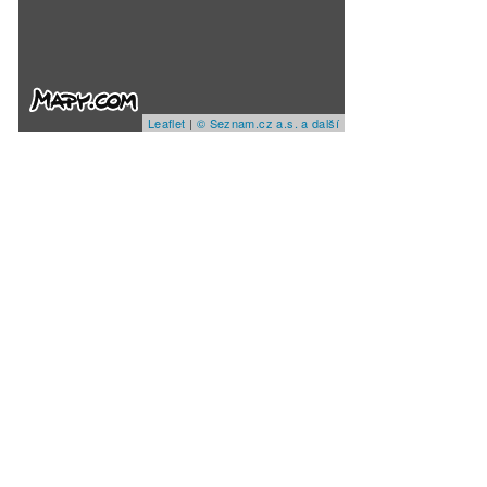
Leaflet
|
© Seznam.cz a.s. a další