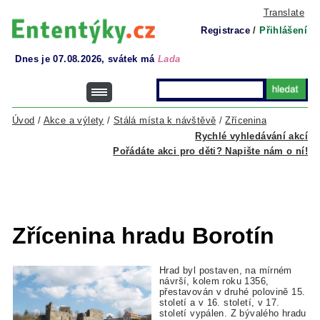
Translate
Registrace
/
Přihlášení
Dnes je 07.08.2026, svátek má
Lada
Úvod
/
Akce a výlety
/
Stálá místa k návštěvě
/
Zřícenina
Rychlé vyhledávání akcí
Pořádáte akci pro děti? Napište nám o ní!
Zřícenina hradu Borotín
Hrad byl postaven, na mírném
návrší, kolem roku 1356,
přestavován v druhé polovině 15.
století a v 16. století, v 17.
století vypálen. Z bývalého hradu