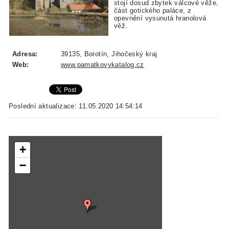
stojí dosud zbytek válcové věže,
část gotického paláce, z
opevnění vysunutá hranolová
věž.
Adresa:
39135, Borotín, Jihočeský kraj
Web:
www.pamatkovykatalog.cz
Poslední aktualizace: 11.05.2020 14:54:14
+
−