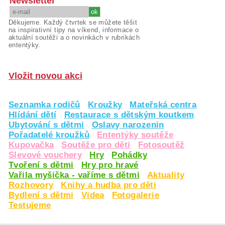
Newsletter
Děkujeme. Každý čtvrtek se můžete těšit
na inspirativní tipy na víkend, informace o
aktuální soutěži a o novinkách v rubrikách
ententýky.
Vložit novou akci
Seznamka rodičů
Kroužky
Mateřská centra
Hlídání dětí
Restaurace s dětským koutkem
Ubytování s dětmi
Oslavy narozenin
Pořadatelé kroužků
Ententýky soutěže
Kupovačka
Soutěže pro děti
Fotosoutěž
Slevové vouchery
Hry
Pohádky
Tvoření s dětmi
Hry pro hravé
Vařila myšička - vaříme s dětmi
Aktuality
Rozhovory
Knihy a hudba pro děti
Bydlení s dětmi
Videa
Fotogalerie
Testujeme