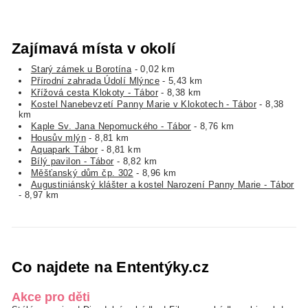
Zajímavá místa v okolí
Starý zámek u Borotína
- 0,02 km
Přírodní zahrada Údolí Mlýnce
- 5,43 km
Křížová cesta Klokoty - Tábor
- 8,38 km
Kostel Nanebevzetí Panny Marie v Klokotech - Tábor
- 8,38
km
Kaple Sv. Jana Nepomuckého - Tábor
- 8,76 km
Housův mlýn
- 8,81 km
Aquapark Tábor
- 8,81 km
Bílý pavilon - Tábor
- 8,82 km
Měšťanský dům čp. 302
- 8,96 km
Augustiniánský klášter a kostel Narození Panny Marie - Tábor
- 8,97 km
Co najdete na Ententýky.cz
Akce pro děti