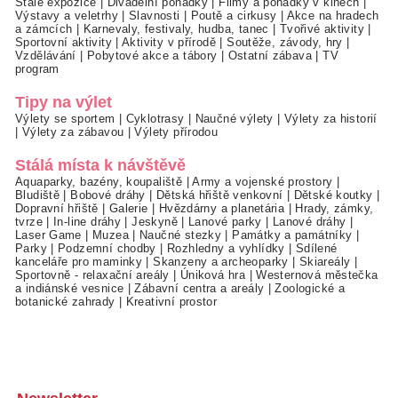
Stálé expozice
|
Divadelní pohádky
|
Filmy a pohádky v kinech
|
Výstavy a veletrhy
|
Slavnosti
|
Poutě a cirkusy
|
Akce na hradech
a zámcích
|
Karnevaly, festivaly, hudba, tanec
|
Tvořivé aktivity
|
Sportovní aktivity
|
Aktivity v přírodě
|
Soutěže, závody, hry
|
Vzdělávání
|
Pobytové akce a tábory
|
Ostatní zábava
|
TV
program
Tipy na výlet
Výlety se sportem
|
Cyklotrasy
|
Naučné výlety
|
Výlety za historií
|
Výlety za zábavou
|
Výlety přírodou
Stálá místa k návštěvě
Aquaparky, bazény, koupaliště
|
Army a vojenské prostory
|
Bludiště
|
Bobové dráhy
|
Dětská hřiště venkovní
|
Dětské koutky
|
Dopravní hřiště
|
Galerie
|
Hvězdárny a planetária
|
Hrady, zámky,
tvrze
|
In-line dráhy
|
Jeskyně
|
Lanové parky
|
Lanové dráhy
|
Laser Game
|
Muzea
|
Naučné stezky
|
Památky a památníky
|
Parky
|
Podzemní chodby
|
Rozhledny a vyhlídky
|
Sdílené
kanceláře pro maminky
|
Skanzeny a archeoparky
|
Skiareály
|
Sportovně - relaxační areály
|
Úniková hra
|
Westernová městečka
a indiánské vesnice
|
Zábavní centra a areály
|
Zoologické a
botanické zahrady
|
Kreativní prostor