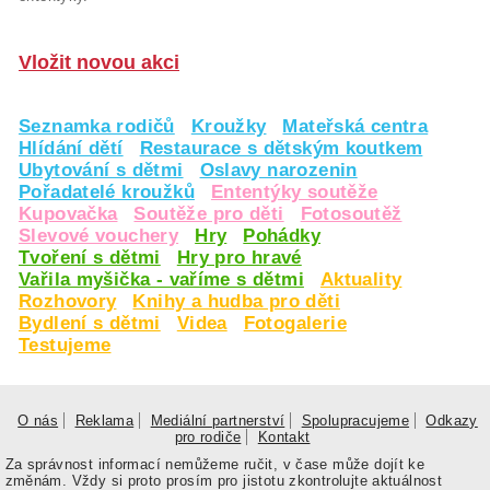
Vložit novou akci
Seznamka rodičů
Kroužky
Mateřská centra
Hlídání dětí
Restaurace s dětským koutkem
Ubytování s dětmi
Oslavy narozenin
Pořadatelé kroužků
Ententýky soutěže
Kupovačka
Soutěže pro děti
Fotosoutěž
Slevové vouchery
Hry
Pohádky
Tvoření s dětmi
Hry pro hravé
Vařila myšička - vaříme s dětmi
Aktuality
Rozhovory
Knihy a hudba pro děti
Bydlení s dětmi
Videa
Fotogalerie
Testujeme
O nás
Reklama
Mediální partnerství
Spolupracujeme
Odkazy
pro rodiče
Kontakt
Za správnost informací nemůžeme ručit, v čase může dojít ke
změnám. Vždy si proto prosím pro jistotu zkontrolujte aktuálnost