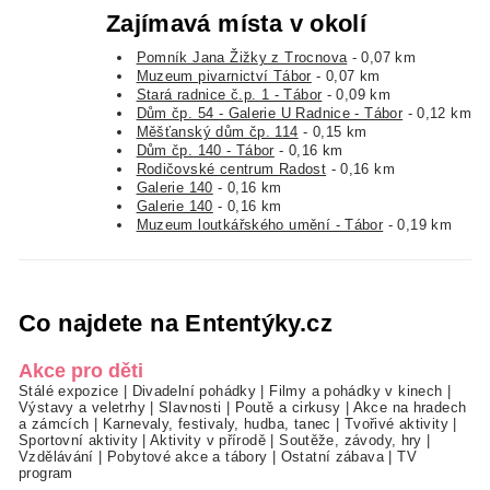
Zajímavá místa v okolí
Pomník Jana Žižky z Trocnova
- 0,07 km
Muzeum pivarnictví Tábor
- 0,07 km
Stará radnice č.p. 1 - Tábor
- 0,09 km
Dům čp. 54 - Galerie U Radnice - Tábor
- 0,12 km
Měšťanský dům čp. 114
- 0,15 km
Dům čp. 140 - Tábor
- 0,16 km
Rodičovské centrum Radost
- 0,16 km
Galerie 140
- 0,16 km
Galerie 140
- 0,16 km
Muzeum loutkářského umění - Tábor
- 0,19 km
Co najdete na Ententýky.cz
Akce pro děti
Stálé expozice
|
Divadelní pohádky
|
Filmy a pohádky v kinech
|
Výstavy a veletrhy
|
Slavnosti
|
Poutě a cirkusy
|
Akce na hradech
a zámcích
|
Karnevaly, festivaly, hudba, tanec
|
Tvořivé aktivity
|
Sportovní aktivity
|
Aktivity v přírodě
|
Soutěže, závody, hry
|
Vzdělávání
|
Pobytové akce a tábory
|
Ostatní zábava
|
TV
program