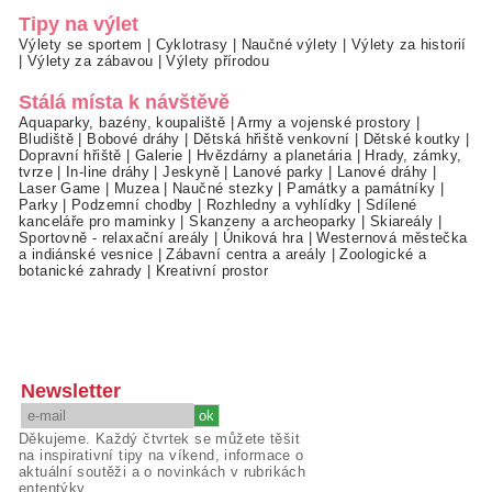
Tipy na výlet
Výlety se sportem
|
Cyklotrasy
|
Naučné výlety
|
Výlety za historií
|
Výlety za zábavou
|
Výlety přírodou
Stálá místa k návštěvě
Aquaparky, bazény, koupaliště
|
Army a vojenské prostory
|
Bludiště
|
Bobové dráhy
|
Dětská hřiště venkovní
|
Dětské koutky
|
Dopravní hřiště
|
Galerie
|
Hvězdárny a planetária
|
Hrady, zámky,
tvrze
|
In-line dráhy
|
Jeskyně
|
Lanové parky
|
Lanové dráhy
|
Laser Game
|
Muzea
|
Naučné stezky
|
Památky a památníky
|
Parky
|
Podzemní chodby
|
Rozhledny a vyhlídky
|
Sdílené
kanceláře pro maminky
|
Skanzeny a archeoparky
|
Skiareály
|
Sportovně - relaxační areály
|
Úniková hra
|
Westernová městečka
a indiánské vesnice
|
Zábavní centra a areály
|
Zoologické a
botanické zahrady
|
Kreativní prostor
Newsletter
Děkujeme. Každý čtvrtek se můžete těšit
na inspirativní tipy na víkend, informace o
aktuální soutěži a o novinkách v rubrikách
ententýky.