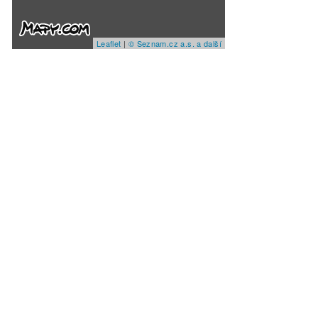
Leaflet
|
© Seznam.cz a.s. a další