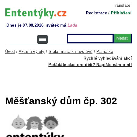
Translate
Registrace
/
Přihlášení
Dnes je 07.08.2026, svátek má
Lada
Úvod
/
Akce a výlety
/
Stálá místa k návštěvě
/
Památka
Rychlé vyhledávání akcí
Pořádáte akci pro děti? Napište nám o ní!
Měšťanský dům čp. 302