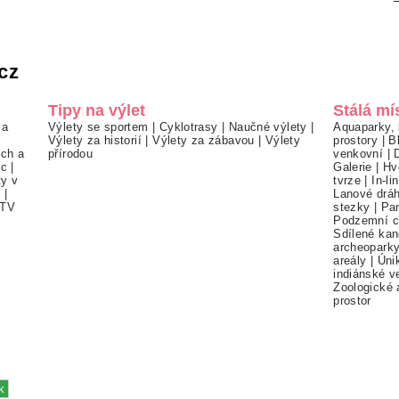
cz
Tipy na výlet
Stálá mí
 a
Výlety se sportem
|
Cyklotrasy
|
Naučné výlety
|
Aquaparky, 
Výlety za historií
|
Výlety za zábavou
|
Výlety
prostory
|
B
ch a
přírodou
venkovní
|
ec
|
Galerie
|
Hv
ty v
tvrze
|
In-li
í
|
Lanové drá
TV
stezky
|
Pa
Podzemní c
Sdílené kan
archeopark
areály
|
Úni
indiánské v
Zoologické 
prostor