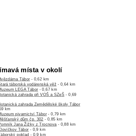
ímavá místa v okolí
Hvězdárna Tábor
- 0,62 km
Stará táborská vodárenská věž
- 0,64 km
Muzeum LEGA Tábor
- 0,67 km
Botanická zahrada při VOŠ a SZeŠ
- 0,69
Botanická zahrada Zemědělské školy Tábor
,69 km
Muzeum pivarnictví Tábor
- 0,79 km
Měšťanský dům čp. 302
- 0,85 km
Pomník Jana Žižky z Trocnova
- 0,88 km
Človíčkov Tábor
- 0,9 km
Táborský poklad
- 0,9 km