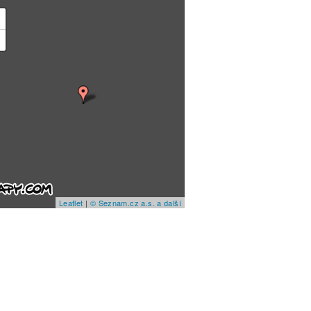
+
−
Leaflet
|
© Seznam.cz a.s. a další