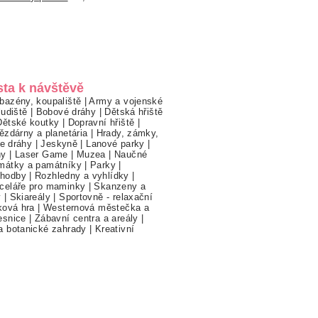
sta k návštěvě
bazény, koupaliště
|
Army a vojenské
ludiště
|
Bobové dráhy
|
Dětská hřiště
Dětské koutky
|
Dopravní hřiště
|
ězdárny a planetária
|
Hrady, zámky,
ne dráhy
|
Jeskyně
|
Lanové parky
|
hy
|
Laser Game
|
Muzea
|
Naučné
mátky a památníky
|
Parky
|
hodby
|
Rozhledny a vyhlídky
|
celáře pro maminky
|
Skanzeny a
y
|
Skiareály
|
Sportovně - relaxační
ková hra
|
Westernová městečka a
esnice
|
Zábavní centra a areály
|
a botanické zahrady
|
Kreativní