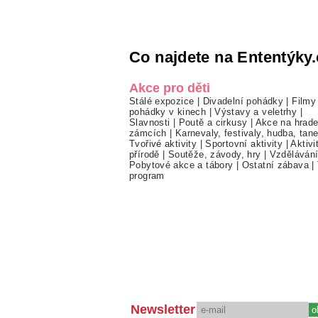
Co najdete na Ententýky.
Akce pro děti
Stálé expozice
|
Divadelní pohádky
|
Filmy
pohádky v kinech
|
Výstavy a veletrhy
|
Slavnosti
|
Poutě a cirkusy
|
Akce na hrade
zámcích
|
Karnevaly, festivaly, hudba, tan
Tvořivé aktivity
|
Sportovní aktivity
|
Aktivi
přírodě
|
Soutěže, závody, hry
|
Vzděláván
Pobytové akce a tábory
|
Ostatní zábava
|
program
Newsletter