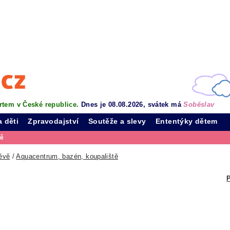
rtem v České republice.
Dnes je 08.08.2026, svátek má
Soběslav
a děti
Zpravodajství
Soutěže a slevy
Ententýky dětem
vě
ěvě
/
Aquacentrum, bazén, koupaliště
P