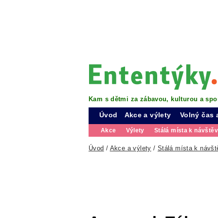
Kam s dětmi za zábavou, kulturou a spo
Úvod
Akce a výlety
Volný čas 
Akce
Výlety
Stálá místa k návště
Úvod
/
Akce a výlety
/
Stálá místa k návšt