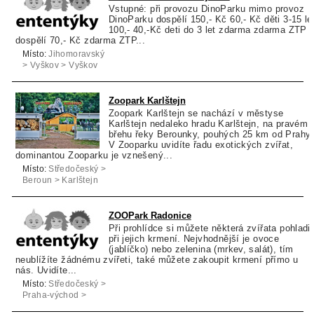
Vstupné: při provozu DinoParku mimo provoz
DinoParku dospělí 150,- Kč 60,- Kč děti 3-15 le
100,- 40,-Kč deti do 3 let zdarma zdarma ZTP
dospělí 70,- Kč zdarma ZTP...
Místo:
Jihomoravský
> Vyškov > Vyškov
Zoopark Karlštejn
Zoopark Karlštejn se nachází v městyse
Karlštejn nedaleko hradu Karlštejn, na pravém
břehu řeky Berounky, pouhých 25 km od Prahy.
V Zooparku uvidíte řadu exotických zvířat,
dominantou Zooparku je vznešený...
Místo:
Středočeský >
Beroun > Karlštejn
ZOOPark Radonice
Při prohlídce si můžete některá zvířata pohladit
při jejich krmení. Nejvhodnější je ovoce
(jablíčko) nebo zelenina (mrkev, salát), tím
neublížíte žádnému zvířeti, také můžete zakoupit krmení přímo u
nás. Uvidíte...
Místo:
Středočeský >
Praha-východ >
Radonice