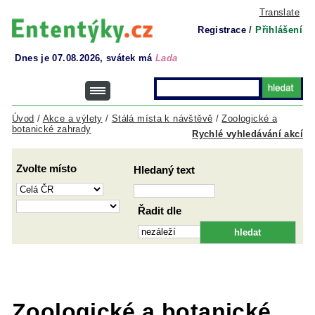
Translate
Registrace
/
Přihlášení
Dnes je 07.08.2026, svátek má
Lada
Úvod
/
Akce a výlety
/
Stálá místa k návštěvě
/
Zoologické a
botanické zahrady
Rychlé vyhledávání akcí
Zvolte místo
Hledaný text
Řadit dle
Zoologické a botanické