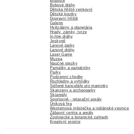
Bludiště
Bobové dráhy
Dětská hřiště venkovní
Dětské koutky
Dopravní hřiště
Galerie
Hvězdárny a planetária
Hrady, zámky, tvrze
In-line dráhy
Jeskyně
Lanové parky
Lanové dráhy
Laser Game
Muzea
Naučné stezky
Památky a památníky
Parky
Podzemní chodby
Rozhledny a vyhlídky
Sdílené kanceláře pro maminky
Skanzeny a archeoparky
Skiareály
Sportovně - relaxační areály
Úniková hra
Westernová městečka a indiánské vesnice
Zábavní centra a areály
Zoologické a botanické zahrady
Kreativní prostor