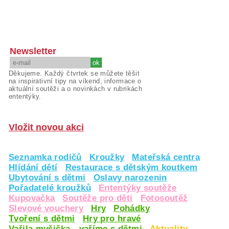
Newsletter
Děkujeme. Každý čtvrtek se můžete těšit
na inspirativní tipy na víkend, informace o
aktuální soutěži a o novinkách v rubrikách
ententýky.
Vložit novou akci
Seznamka rodičů
Kroužky
Mateřská centra
Hlídání dětí
Restaurace s dětským koutkem
Ubytování s dětmi
Oslavy narozenin
Pořadatelé kroužků
Ententýky soutěže
Kupovačka
Soutěže pro děti
Fotosoutěž
Slevové vouchery
Hry
Pohádky
Tvoření s dětmi
Hry pro hravé
Vařila myšička - vaříme s dětmi
Aktuality