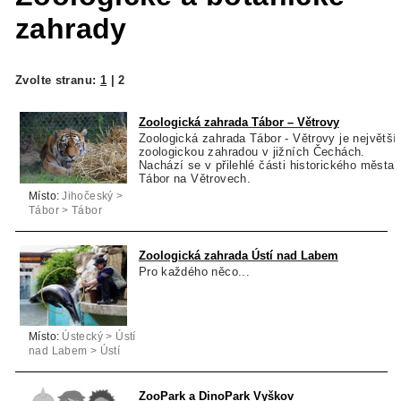
zahrady
Zvolte stranu:
1
|
2
Zoologická zahrada Tábor – Větrovy
Zoologická zahrada Tábor - Větrovy je největší
zoologickou zahradou v jižních Čechách.
Nachází se v přilehlé části historického města
Tábor na Větrovech.
Místo:
Jihočeský >
Tábor > Tábor
Zoologická zahrada Ústí nad Labem
Pro každého něco...
Místo:
Ústecký > Ústí
nad Labem > Ústí
nad Labem
ZooPark a DinoPark Vyškov