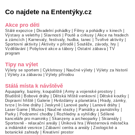
Co najdete na Ententýky.cz
Akce pro děti
Stálé expozice
|
Divadelní pohádky
|
Filmy a pohádky v kinech
|
Výstavy a veletrhy
|
Slavnosti
|
Poutě a cirkusy
|
Akce na hradech
a zámcích
|
Karnevaly, festivaly, hudba, tanec
|
Tvořivé aktivity
|
Sportovní aktivity
|
Aktivity v přírodě
|
Soutěže, závody, hry
|
Vzdělávání
|
Pobytové akce a tábory
|
Ostatní zábava
|
TV
program
Tipy na výlet
Výlety se sportem
|
Cyklotrasy
|
Naučné výlety
|
Výlety za historií
|
Výlety za zábavou
|
Výlety přírodou
Stálá místa k návštěvě
Aquaparky, bazény, koupaliště
|
Army a vojenské prostory
|
Bludiště
|
Bobové dráhy
|
Dětská hřiště venkovní
|
Dětské koutky
|
Dopravní hřiště
|
Galerie
|
Hvězdárny a planetária
|
Hrady, zámky,
tvrze
|
In-line dráhy
|
Jeskyně
|
Lanové parky
|
Lanové dráhy
|
Laser Game
|
Muzea
|
Naučné stezky
|
Památky a památníky
|
Parky
|
Podzemní chodby
|
Rozhledny a vyhlídky
|
Sdílené
kanceláře pro maminky
|
Skanzeny a archeoparky
|
Skiareály
|
Sportovně - relaxační areály
|
Úniková hra
|
Westernová městečka
a indiánské vesnice
|
Zábavní centra a areály
|
Zoologické a
botanické zahrady
|
Kreativní prostor