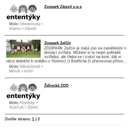
Zoopark Zájezd o.p.s
Místo:
Středočeský >
Kladno > Zájezd
Zoopark Zelčín
ZOOPARK Zelčín je malá zoo se zaměřením n
domácí zvířata. Můžete si tu nejen pohladit
zvířátka, ale třeba se i svézt na koni, dát si
něco dobrého k snědku v Hostinci U Bedřicha či přenocovat přímo...
Místo:
Středočeský >
Mělník > Hořín
Ždírecká ZOO
Místo:
Plzeňský >
Plzeň-jih > Ždírec
Zvolte stranu:
1
|
2