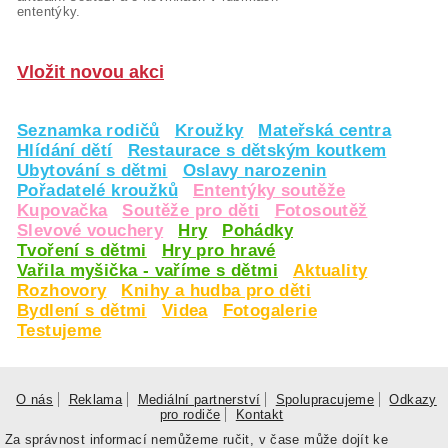
ententýky.
Vložit novou akci
Seznamka rodičů
Kroužky
Mateřská centra
Hlídání dětí
Restaurace s dětským koutkem
Ubytování s dětmi
Oslavy narozenin
Pořadatelé kroužků
Ententýky soutěže
Kupovačka
Soutěže pro děti
Fotosoutěž
Slevové vouchery
Hry
Pohádky
Tvoření s dětmi
Hry pro hravé
Vařila myšička - vaříme s dětmi
Aktuality
Rozhovory
Knihy a hudba pro děti
Bydlení s dětmi
Videa
Fotogalerie
Testujeme
O nás
Reklama
Mediální partnerství
Spolupracujeme
Odkazy
pro rodiče
Kontakt
Za správnost informací nemůžeme ručit, v čase může dojít ke