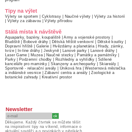
Tipy na výlet
Výlety se sportem
|
Cyklotrasy
|
Naučné výlety
|
Výlety za historií
|
Výlety za zábavou
|
Výlety přírodou
Stálá místa k návštěvě
Aquaparky, bazény, koupaliště
|
Army a vojenské prostory
|
Bludiště
|
Bobové dráhy
|
Dětská hřiště venkovní
|
Dětské koutky
|
Dopravní hřiště
|
Galerie
|
Hvězdárny a planetária
|
Hrady, zámky,
tvrze
|
In-line dráhy
|
Jeskyně
|
Lanové parky
|
Lanové dráhy
|
Laser Game
|
Muzea
|
Naučné stezky
|
Památky a památníky
|
Parky
|
Podzemní chodby
|
Rozhledny a vyhlídky
|
Sdílené
kanceláře pro maminky
|
Skanzeny a archeoparky
|
Skiareály
|
Sportovně - relaxační areály
|
Úniková hra
|
Westernová městečka
a indiánské vesnice
|
Zábavní centra a areály
|
Zoologické a
botanické zahrady
|
Kreativní prostor
Newsletter
Děkujeme. Každý čtvrtek se můžete těšit
na inspirativní tipy na víkend, informace o
aktuální soutěži a o novinkách v rubrikách