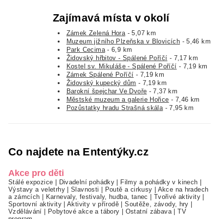
Zajímavá místa v okolí
Zámek Zelená Hora
- 5,07 km
Muzeum jižního Plzeňska v Blovicích
- 5,46 km
Park Cecima
- 6,9 km
Židovský hřbitov - Spálené Poříčí
- 7,17 km
Kostel sv. Mikuláše - Spálené Poříčí
- 7,19 km
Zámek Spálené Poříčí
- 7,19 km
Židovský kupecký dům
- 7,19 km
Barokní špejchar Ve Dvoře
- 7,37 km
Městské muzeum a galerie Hořice
- 7,46 km
Pozůstatky hradu Strašná skála
- 7,95 km
Co najdete na Ententýky.cz
Akce pro děti
Stálé expozice
|
Divadelní pohádky
|
Filmy a pohádky v kinech
|
Výstavy a veletrhy
|
Slavnosti
|
Poutě a cirkusy
|
Akce na hradech
a zámcích
|
Karnevaly, festivaly, hudba, tanec
|
Tvořivé aktivity
|
Sportovní aktivity
|
Aktivity v přírodě
|
Soutěže, závody, hry
|
Vzdělávání
|
Pobytové akce a tábory
|
Ostatní zábava
|
TV
program