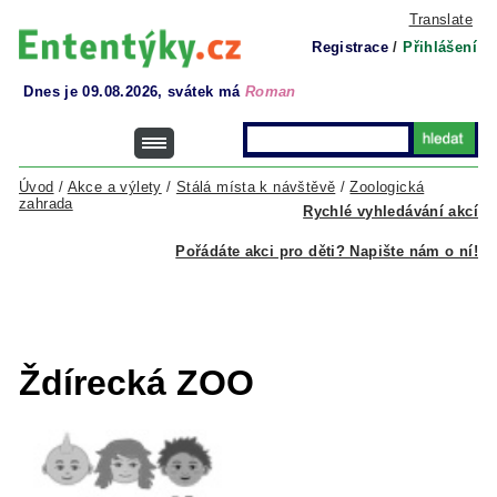
Translate
Registrace
/
Přihlášení
Dnes je 09.08.2026, svátek má
Roman
Úvod
/
Akce a výlety
/
Stálá místa k návštěvě
/
Zoologická
zahrada
Rychlé vyhledávání akcí
Pořádáte akci pro děti? Napište nám o ní!
Ždírecká ZOO