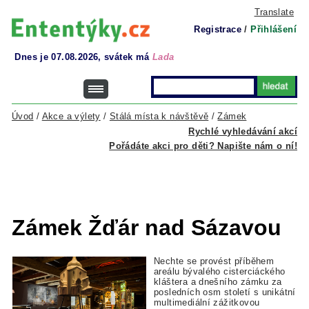
Translate
Registrace
/
Přihlášení
Dnes je 07.08.2026, svátek má
Lada
Úvod
/
Akce a výlety
/
Stálá místa k návštěvě
/
Zámek
Rychlé vyhledávání akcí
Pořádáte akci pro děti? Napište nám o ní!
Zámek Žďár nad Sázavou
Nechte se provést příběhem
areálu bývalého cisterciáckého
kláštera a dnešního zámku za
posledních osm století s unikátní
multimediální zážitkovou