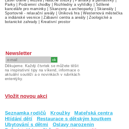
Laser Game
|
Muzea
|
Naučné stezky
|
Památky a památníky
|
Parky
|
Podzemní chodby
|
Rozhledny a vyhlídky
|
Sdílené
kanceláře pro maminky
|
Skanzeny a archeoparky
|
Skiareály
|
Sportovně - relaxační areály
|
Úniková hra
|
Westernová městečka
a indiánské vesnice
|
Zábavní centra a areály
|
Zoologické a
botanické zahrady
|
Kreativní prostor
Newsletter
Děkujeme. Každý čtvrtek se můžete těšit
na inspirativní tipy na víkend, informace o
aktuální soutěži a o novinkách v rubrikách
ententýky.
Vložit novou akci
Seznamka rodičů
Kroužky
Mateřská centra
Hlídání dětí
Restaurace s dětským koutkem
Ubytování s dětmi
Oslavy narozenin