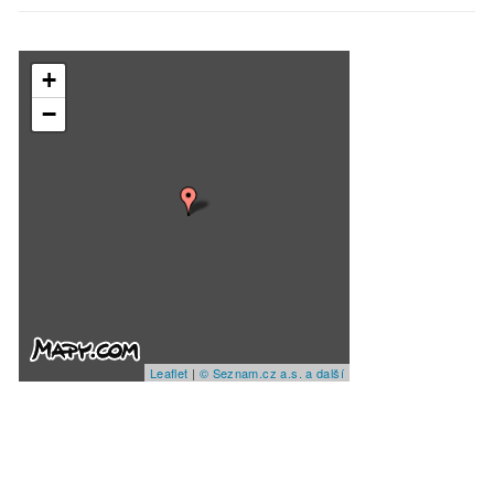
+
−
Leaflet
|
© Seznam.cz a.s. a další