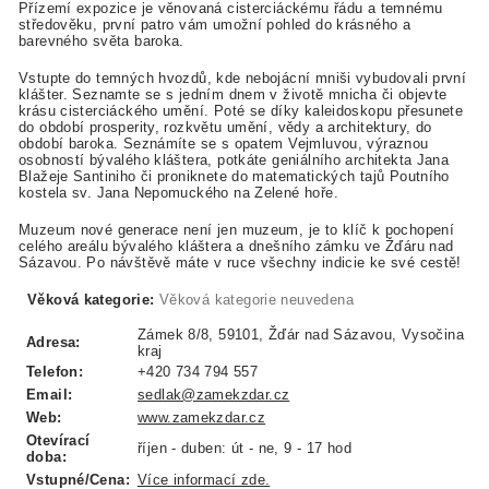
Přízemí expozice je věnovaná cisterciáckému řádu a temnému
středověku, první patro vám umožní pohled do krásného a
barevného světa baroka.
Vstupte do temných hvozdů, kde nebojácní mniši vybudovali první
klášter. Seznamte se s jedním dnem v životě mnicha či objevte
krásu cisterciáckého umění. Poté se díky kaleidoskopu přesunete
do období prosperity, rozkvětu umění, vědy a architektury, do
období baroka. Seznámíte se s opatem Vejmluvou, výraznou
osobností bývalého kláštera, potkáte geniálního architekta Jana
Blažeje Santiniho či proniknete do matematických tajů Poutního
kostela sv. Jana Nepomuckého na Zelené hoře.
Muzeum nové generace není jen muzeum, je to klíč k pochopení
celého areálu bývalého kláštera a dnešního zámku ve Žďáru nad
Sázavou. Po návštěvě máte v ruce všechny indicie ke své cestě!
Věková kategorie:
Věková kategorie neuvedena
Zámek 8/8, 59101, Žďár nad Sázavou, Vysočina
Adresa:
kraj
Telefon:
+420 734 794 557
Email:
sedlak@zamekzdar.cz
Web:
www.zamekzdar.cz
Otevírací
říjen - duben: út - ne, 9 - 17 hod
doba:
Vstupné/Cena:
Více informací zde.