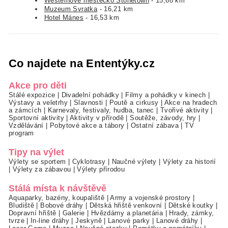
Westernové městečko Stonetown
- 15,68 km
Muzeum Svratka
- 16,21 km
Hotel Mánes
- 16,53 km
Co najdete na Ententýky.cz
Akce pro děti
Stálé expozice
|
Divadelní pohádky
|
Filmy a pohádky v kinech
|
Výstavy a veletrhy
|
Slavnosti
|
Poutě a cirkusy
|
Akce na hradech
a zámcích
|
Karnevaly, festivaly, hudba, tanec
|
Tvořivé aktivity
|
Sportovní aktivity
|
Aktivity v přírodě
|
Soutěže, závody, hry
|
Vzdělávání
|
Pobytové akce a tábory
|
Ostatní zábava
|
TV
program
Tipy na výlet
Výlety se sportem
|
Cyklotrasy
|
Naučné výlety
|
Výlety za historií
|
Výlety za zábavou
|
Výlety přírodou
Stálá místa k návštěvě
Aquaparky, bazény, koupaliště
|
Army a vojenské prostory
|
Bludiště
|
Bobové dráhy
|
Dětská hřiště venkovní
|
Dětské koutky
|
Dopravní hřiště
|
Galerie
|
Hvězdárny a planetária
|
Hrady, zámky,
tvrze
|
In-line dráhy
|
Jeskyně
|
Lanové parky
|
Lanové dráhy
|