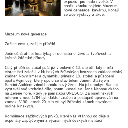
expozicí pro malé i velké. V
areálu zámku najdete Muzeum
nové generace, kavárnu, konají
se zde výstavy a akce.
Muzeum nové generace
Zažijte cestu, zažijte příběh!
Jedinečná atmosféra týkající se historie, života, tvořivosti a
krásné žďárské přírody
Celý příběh se začal psát již v polovině 13. století, kdy mniši
cisterciáci založili v hlubokých žďárských hvozdech zakladatelský
klášter. Nový směr a dynamiku přineslo 18. století a působení
opata Vejmluvy, který spolu se stavitelem Janem Blažejem
Santini-Aichlem vdechl areálu nový život. Na jeho pokyn Santini
vystavěl své vrcholné dílo, poutní kostel sv. Jana Nepomuckého
na Zelené hoře, který je památkou UNESCO. Za josefinských
reforem v roce 1784 byl klášter zrušen a postupně upravován na
zámek. V 90. letech 20. století byl žďárský zámek navrácen
rodině Kinských.
Kombinace zážitkových prvků, které vás vtáhnou do děje s
exponáty zapůjčenými z významných českých institucí