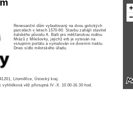
em
Renesanční dům vybudovaný na dvou gotických
parcelách v letech 1570-80. Stavbu zahájil stavitel
italského původu A. Balli pro měšťanskou rodinu
Mrázů z Milešovky, jejichž erb je vytesán na
vstupním portálu a vymalován ve dvorním traktu.
Dnes sídlo městského úřadu.
41201, Litoměřice, Ústecký kraj
:
vyhlídková věž přístupná IV.-X. 10.00-16.30 hod.