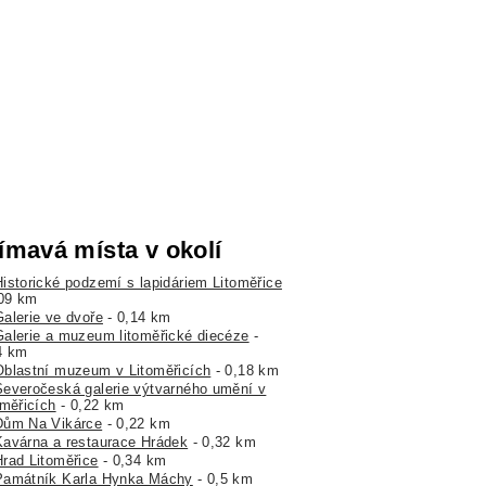
ímavá místa v okolí
Historické podzemí s lapidáriem Litoměřice
,09 km
Galerie ve dvoře
- 0,14 km
Galerie a muzeum litoměřické diecéze
-
4 km
Oblastní muzeum v Litoměřicích
- 0,18 km
Severočeská galerie výtvarného umění v
oměřicích
- 0,22 km
Dům Na Vikárce
- 0,22 km
Kavárna a restaurace Hrádek
- 0,32 km
Hrad Litoměřice
- 0,34 km
Památník Karla Hynka Máchy
- 0,5 km