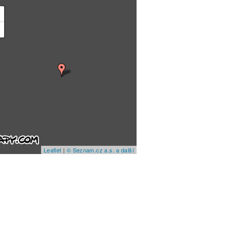
+
−
Leaflet
|
© Seznam.cz a.s. a další