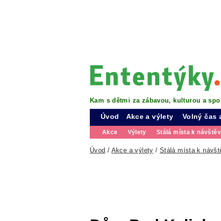
Kam s dětmi za zábavou, kulturou a spo
Úvod
Akce a výlety
Volný čas 
Akce
Výlety
Stálá místa k návště
Úvod
/
Akce a výlety
/
Stálá místa k návšt