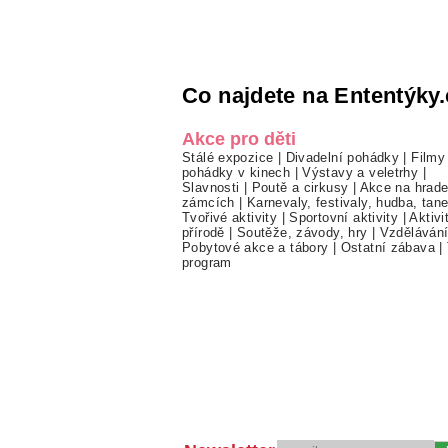
Co najdete na Ententýky.
Akce pro děti
Stálé expozice
|
Divadelní pohádky
|
Filmy
pohádky v kinech
|
Výstavy a veletrhy
|
Slavnosti
|
Poutě a cirkusy
|
Akce na hrade
zámcích
|
Karnevaly, festivaly, hudba, tan
Tvořivé aktivity
|
Sportovní aktivity
|
Aktivi
přírodě
|
Soutěže, závody, hry
|
Vzděláván
Pobytové akce a tábory
|
Ostatní zábava
|
program