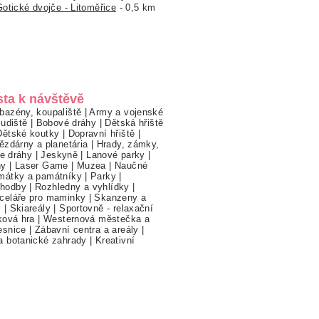
Gotické dvojče - Litoměřice
- 0,5 km
sta k návštěvě
bazény, koupaliště
|
Army a vojenské
ludiště
|
Bobové dráhy
|
Dětská hřiště
Dětské koutky
|
Dopravní hřiště
|
ězdárny a planetária
|
Hrady, zámky,
ne dráhy
|
Jeskyně
|
Lanové parky
|
hy
|
Laser Game
|
Muzea
|
Naučné
mátky a památníky
|
Parky
|
hodby
|
Rozhledny a vyhlídky
|
celáře pro maminky
|
Skanzeny a
y
|
Skiareály
|
Sportovně - relaxační
ková hra
|
Westernová městečka a
esnice
|
Zábavní centra a areály
|
a botanické zahrady
|
Kreativní