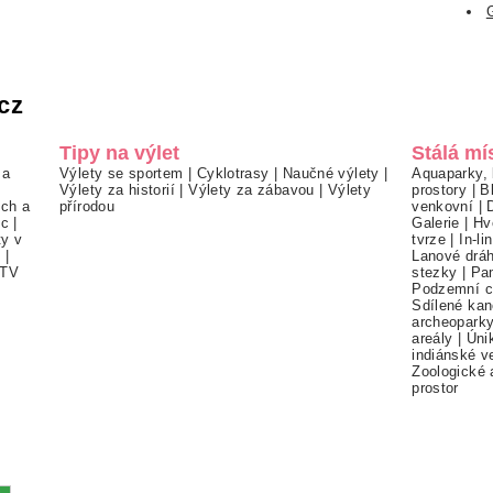
cz
Tipy na výlet
Stálá mí
 a
Výlety se sportem
|
Cyklotrasy
|
Naučné výlety
|
Aquaparky, 
Výlety za historií
|
Výlety za zábavou
|
Výlety
prostory
|
B
ch a
přírodou
venkovní
|
ec
|
Galerie
|
Hv
ty v
tvrze
|
In-li
í
|
Lanové drá
TV
stezky
|
Pa
Podzemní c
Sdílené kan
archeopark
areály
|
Úni
indiánské v
Zoologické 
prostor