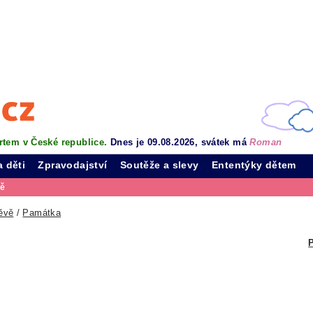
rtem v České republice.
Dnes je 09.08.2026, svátek má
Roman
a děti
Zpravodajství
Soutěže a slevy
Ententýky dětem
vě
ěvě
/
Památka
P