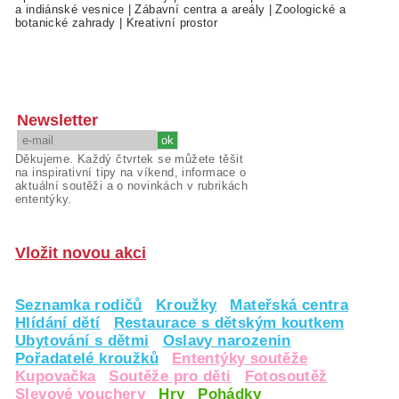
a indiánské vesnice
|
Zábavní centra a areály
|
Zoologické a
botanické zahrady
|
Kreativní prostor
Newsletter
Děkujeme. Každý čtvrtek se můžete těšit
na inspirativní tipy na víkend, informace o
aktuální soutěži a o novinkách v rubrikách
ententýky.
Vložit novou akci
Seznamka rodičů
Kroužky
Mateřská centra
Hlídání dětí
Restaurace s dětským koutkem
Ubytování s dětmi
Oslavy narozenin
Pořadatelé kroužků
Ententýky soutěže
Kupovačka
Soutěže pro děti
Fotosoutěž
Slevové vouchery
Hry
Pohádky