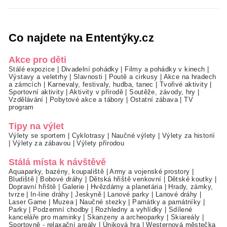
Co najdete na Ententýky.cz
Akce pro děti
Stálé expozice
|
Divadelní pohádky
|
Filmy a pohádky v kinech
|
Výstavy a veletrhy
|
Slavnosti
|
Poutě a cirkusy
|
Akce na hradech
a zámcích
|
Karnevaly, festivaly, hudba, tanec
|
Tvořivé aktivity
|
Sportovní aktivity
|
Aktivity v přírodě
|
Soutěže, závody, hry
|
Vzdělávání
|
Pobytové akce a tábory
|
Ostatní zábava
|
TV
program
Tipy na výlet
Výlety se sportem
|
Cyklotrasy
|
Naučné výlety
|
Výlety za historií
|
Výlety za zábavou
|
Výlety přírodou
Stálá místa k návštěvě
Aquaparky, bazény, koupaliště
|
Army a vojenské prostory
|
Bludiště
|
Bobové dráhy
|
Dětská hřiště venkovní
|
Dětské koutky
|
Dopravní hřiště
|
Galerie
|
Hvězdárny a planetária
|
Hrady, zámky,
tvrze
|
In-line dráhy
|
Jeskyně
|
Lanové parky
|
Lanové dráhy
|
Laser Game
|
Muzea
|
Naučné stezky
|
Památky a památníky
|
Parky
|
Podzemní chodby
|
Rozhledny a vyhlídky
|
Sdílené
kanceláře pro maminky
|
Skanzeny a archeoparky
|
Skiareály
|
Sportovně - relaxační areály
|
Úniková hra
|
Westernová městečka