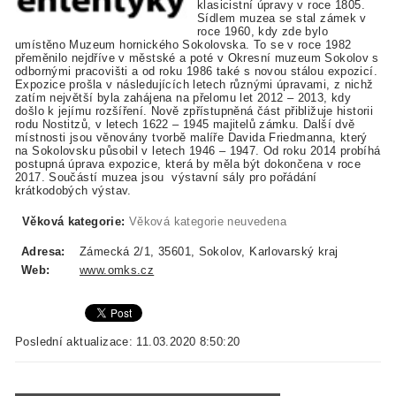
klasicistní úpravy v roce 1805.
Sídlem muzea se stal zámek v
roce 1960, kdy zde bylo
umístěno Muzeum hornického Sokolovska. To se v roce 1982
přeměnilo nejdříve v městské a poté v Okresní muzeum Sokolov s
odbornými pracovišti a od roku 1986 také s novou stálou expozicí.
Expozice prošla v následujících letech různými úpravami, z nichž
zatím největší byla zahájena na přelomu let 2012 – 2013, kdy
došlo k jejímu rozšíření. Nově zpřístupněná část přibližuje historii
rodu Nostitzů, v letech 1622 – 1945 majitelů zámku. Další dvě
místnosti jsou věnovány tvorbě malíře Davida Friedmanna, který
na Sokolovsku působil v letech 1946 – 1947. Od roku 2014 probíhá
postupná úprava expozice, která by měla být dokončena v roce
2017. Součástí muzea jsou výstavní sály pro pořádání
krátkodobých výstav.
Věková kategorie:
Věková kategorie neuvedena
Adresa:
Zámecká 2/1, 35601, Sokolov, Karlovarský kraj
Web:
www.omks.cz
Poslední aktualizace: 11.03.2020 8:50:20