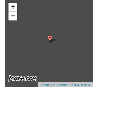
+
−
Leaflet
|
© Seznam.cz a.s. a další