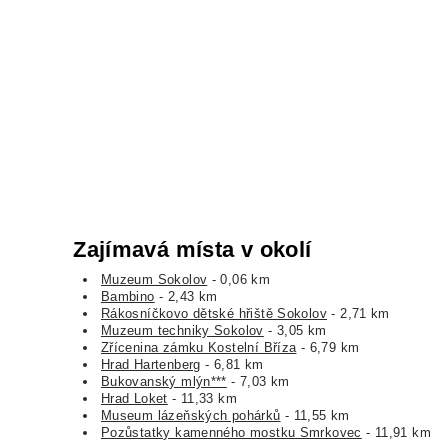
Zajímavá místa v okolí
Muzeum Sokolov
- 0,06 km
Bambino
- 2,43 km
Rákosníčkovo dětské hřiště Sokolov
- 2,71 km
Muzeum techniky Sokolov
- 3,05 km
Zřícenina zámku Kostelní Bříza
- 6,79 km
Hrad Hartenberg
- 6,81 km
Bukovanský mlýn***
- 7,03 km
Hrad Loket
- 11,33 km
Museum lázeňských pohárků
- 11,55 km
Pozůstatky kamenného mostku Smrkovec
- 11,91 km