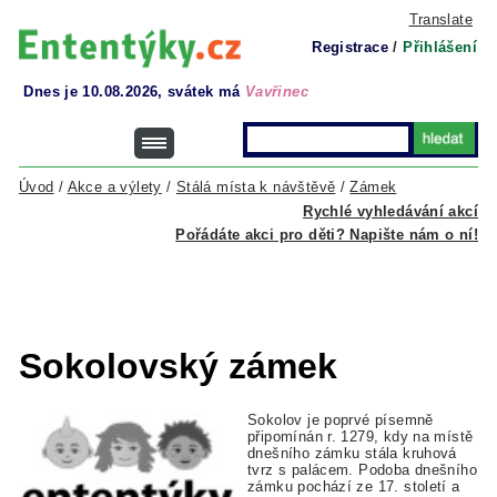
Translate
Registrace
/
Přihlášení
Dnes je 10.08.2026, svátek má
Vavřinec
Úvod
/
Akce a výlety
/
Stálá místa k návštěvě
/
Zámek
Rychlé vyhledávání akcí
Pořádáte akci pro děti? Napište nám o ní!
Sokolovský zámek
Sokolov je poprvé písemně
připomínán r. 1279, kdy na místě
dnešního zámku stála kruhová
tvrz s palácem. Podoba dnešního
zámku pochází ze 17. století a