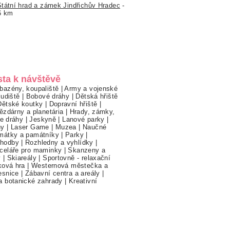
Státní hrad a zámek Jindřichův Hradec
-
6 km
sta k návštěvě
bazény, koupaliště
|
Army a vojenské
ludiště
|
Bobové dráhy
|
Dětská hřiště
Dětské koutky
|
Dopravní hřiště
|
ězdárny a planetária
|
Hrady, zámky,
ne dráhy
|
Jeskyně
|
Lanové parky
|
hy
|
Laser Game
|
Muzea
|
Naučné
mátky a památníky
|
Parky
|
hodby
|
Rozhledny a vyhlídky
|
celáře pro maminky
|
Skanzeny a
y
|
Skiareály
|
Sportovně - relaxační
ková hra
|
Westernová městečka a
esnice
|
Zábavní centra a areály
|
a botanické zahrady
|
Kreativní