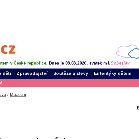
rtem v České republice.
Dnes je 08.08.2026, svátek má
Soběslav
a děti
Zpravodajství
Soutěže a slevy
Ententýky dětem
vě
ěvě
/
Muzeum
P