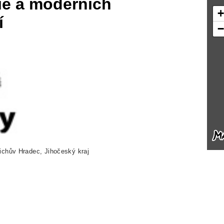
ie a moderních
í
řichův Hradec, Jihočeský kraj