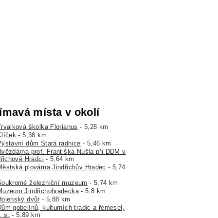
ímavá místa v okolí
Trvalková školka Florianus
- 5,28 km
Klíček
- 5,38 km
Výstavní dům Stará radnice
- 5,46 km
Hvězdárna prof. Františka Nušla při DDM v
dřichově Hradci
- 5,64 km
Městská plovárna Jindřichův Hradec
- 5,74
Soukromé železniční muzeum
- 5,74 km
Muzeum Jindřichohradecka
- 5,8 km
Holenský dvůr
- 5,88 km
Dům gobelínů, kulturních tradic a řemesel,
. s.
- 5,89 km