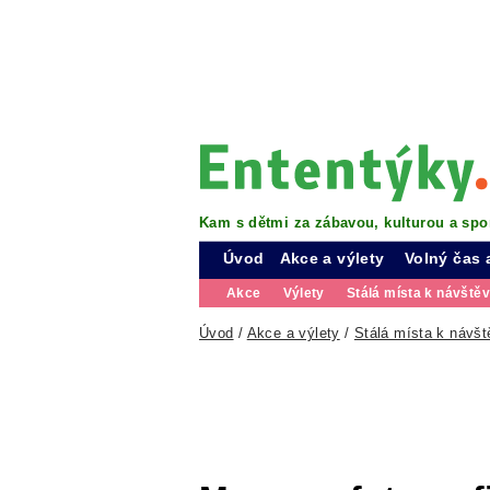
Kam s dětmi za zábavou, kulturou a spo
Úvod
Akce a výlety
Volný čas 
Akce
Výlety
Stálá místa k návště
Úvod
/
Akce a výlety
/
Stálá místa k návšt