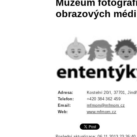
Muzeum fotograf
obrazových médi
Adresa:
Kostelní 20/I, 37701, Jind
Telefon:
+420 384 362 459
Email:
mfmom@mfmom.cz
Web:
www.mfmom.cz
Poslední aktualizace: 06.11.2013 23:26:40