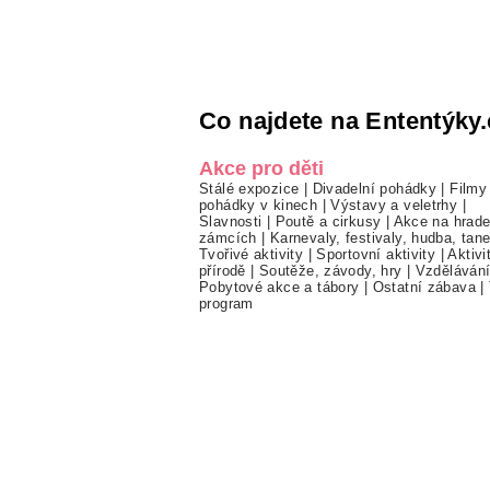
Co najdete na Ententýky.
Akce pro děti
Stálé expozice
|
Divadelní pohádky
|
Filmy
pohádky v kinech
|
Výstavy a veletrhy
|
Slavnosti
|
Poutě a cirkusy
|
Akce na hrade
zámcích
|
Karnevaly, festivaly, hudba, tan
Tvořivé aktivity
|
Sportovní aktivity
|
Aktivi
přírodě
|
Soutěže, závody, hry
|
Vzděláván
Pobytové akce a tábory
|
Ostatní zábava
|
program