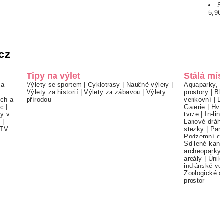
5,9
cz
Tipy na výlet
Stálá mí
 a
Výlety se sportem
|
Cyklotrasy
|
Naučné výlety
|
Aquaparky, 
Výlety za historií
|
Výlety za zábavou
|
Výlety
prostory
|
B
ch a
přírodou
venkovní
|
ec
|
Galerie
|
Hv
ty v
tvrze
|
In-li
í
|
Lanové drá
TV
stezky
|
Pa
Podzemní c
Sdílené kan
archeopark
areály
|
Úni
indiánské v
Zoologické 
prostor