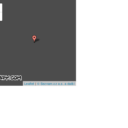
+
−
Leaflet
|
© Seznam.cz a.s. a další